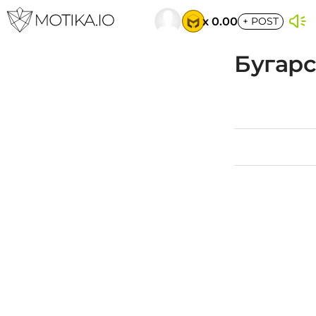
x 0.00
+
POST
Бугарс