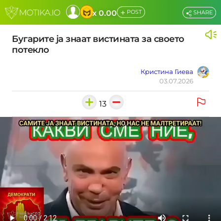
+
x 0.00
POST
SHARE
Бугарите ја знаат вистината за своето
потекло
Кристина Гиева
03.07.2026
13