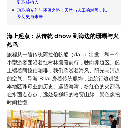
到珠核植入
珍珠的光芒与环保之路：天然与人工的对照，以
及历史与未来
海上起点：从传统 dhow 到海边的珊瑚与火
烈鸟
旅程从一艘传统阿拉伯帆船（dau）出发，和一个
小型游客团沿着红树林缓缓前行，驶向养殖区。船
上端着阿拉伯咖啡，我们欣赏着海风、阳光与清凉
的空气。导游 Bilal 身着传统服饰，边航行边讲述
本地区珠母业的历史。遥望海湾，粉红色的火烈鸟
在水面点点点，远处是巍峨的哈贾山脉，景色像把
时间拉慢。