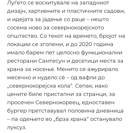
Луѓето се восхитувале на западниот
дизајн, хартиените и пластичните садови,
и идејата за јадење со раце – нешто
сосема ново за севернокорејското
општество. Со текот на времето, бројот на
локации се зголеми, и до 2020 година
имало барем пет целосно функционални
ресторани Самтесун и десетици места за
храна за носење. Менито се ажурирало
месечно и нудело сè – од вафли до
„севернокорејска кола“. Сепак, иако
цените биле пристапни за странци, за
просечен Севернокореец, едноставен
бургер претставувал половина дневница
– па одењето во „брза храна“ останувало
луксуз.