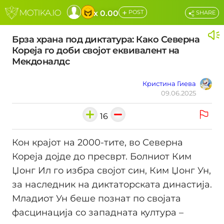
+
x 0.00
POST
SHARE
Брза храна под диктатура: Како Северна
Кореја го доби својот еквивалент на
Мекдоналдс
Кристина Гиева
09.06.2025
16
Кон крајот на 2000-тите, во Северна
Кореја дојде до пресврт. Болниот Ким
Џонг Ил го избра својот син, Ким Џонг Ун,
за наследник на диктаторската династија.
Младиот Ун беше познат по својата
фасцинација со западната култура –