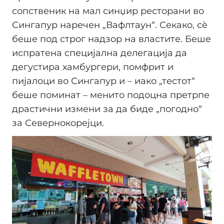
сопственик на мал синџир ресторани во
Сингапур наречен „Вафлтаун“. Секако, сè
беше под строг надзор на властите. Беше
испратена специјална делегација да
дегустира хамбургери, помфрит и
пијалоци во Сингапур и – иако „тестот“
беше поминат – менито подоцна претрпе
драстични измени за да биде „погодно“
за Севернокорејци.