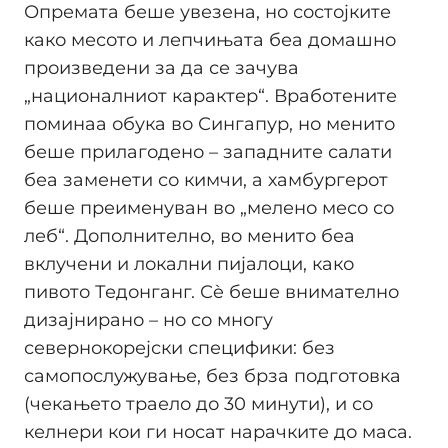
Опремата беше увезена, но состојките
како месото и лепчињата беа домашно
произведени за да се зачува
„националниот карактер“. Вработените
поминаа обука во Сингапур, но менито
беше прилагодено – западните салати
беа заменети со кимчи, а хамбургерот
беше преименуван во „мелено месо со
леб“. Дополнително, во менито беа
вклучени и локални пијалоци, како
пивото Тедонганг. Сè беше внимателно
дизајнирано – но со многу
севернокорејски специфики: без
самопослужување, без брза подготовка
(чекањето траело до 30 минути), и со
келнери кои ги носат нарачките до маса.