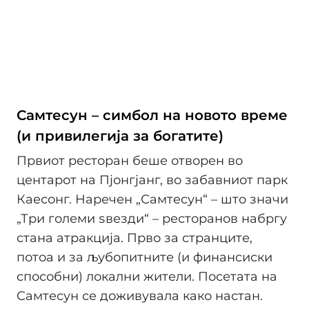
Самтесун – симбол на новото време
(и привилегија за богатите)
Првиот ресторан беше отворен во
центарот на Пјонгјанг, во забавниот парк
Каесонг. Наречен „Самтесун“ – што значи
„Три големи ѕвезди“ – ресторанов набргу
стана атракција. Прво за странците,
потоа и за љубопитните (и финансиски
способни) локални жители. Посетата на
Самтесун се доживувала како настан.