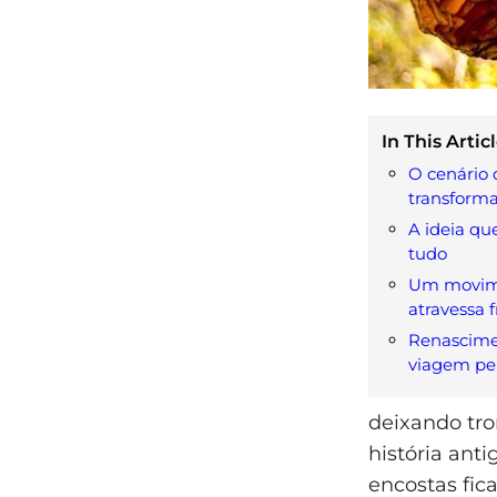
In This Articl
O cenário
transform
A ideia qu
tudo
Um movim
atravessa f
Renascime
viagem pe
deixando tr
história ant
encostas fic