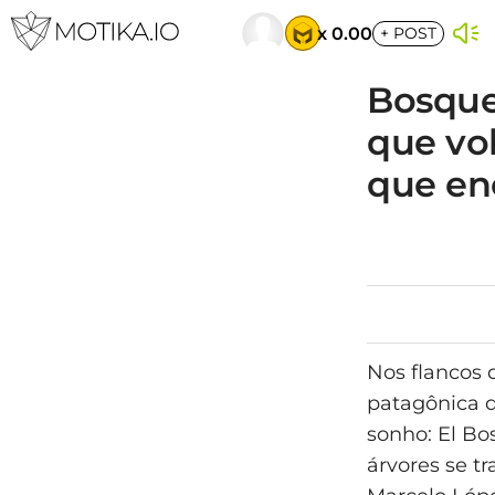
x 0.00
+
POST
Bosque
que vol
que en
Nos flancos 
patagônica d
sonho: El Bo
árvores se t