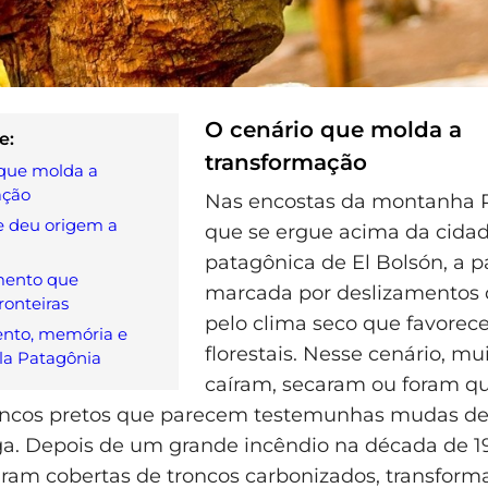
O cenário que molda a
e:
transformação
 que molda a
ação
Nas encostas da montanha Pi
e deu origem a
que se ergue acima da cida
patagônica de El Bolsón, a 
ento que
marcada por deslizamentos 
ronteiras
pelo clima seco que favorec
nto, memória e
florestais. Nesse cenário, mu
la Patagônia
caíram, secaram ou foram q
oncos pretos que parecem testemunhas mudas d
iga. Depois de um grande incêndio na década de 1
aram cobertas de troncos carbonizados, transform