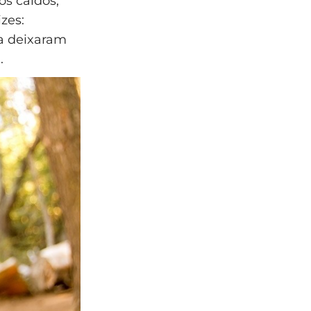
os caídos,
zes:
a deixaram
.