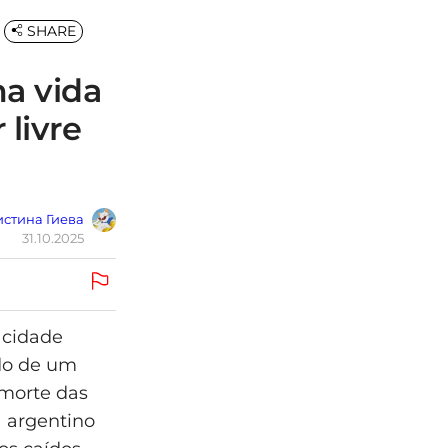
SHARE
ma vida
 livre
стина Гиева
31.10.2025
 cidade
ído de um
 morte das
a argentino