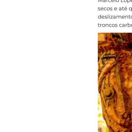
Marcelo Lópe
secos e até 
deslizament
troncos carb