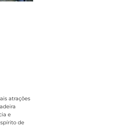
is atrações
madeira
cia e
spírito de