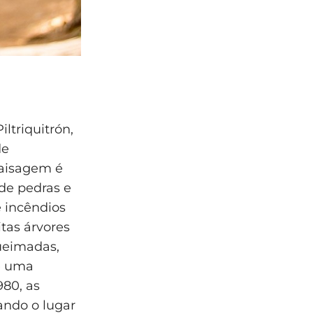
ltriquitrón,
de
paisagem é
de pedras e
e incêndios
itas árvores
ueimadas,
e uma
980, as
ando o lugar