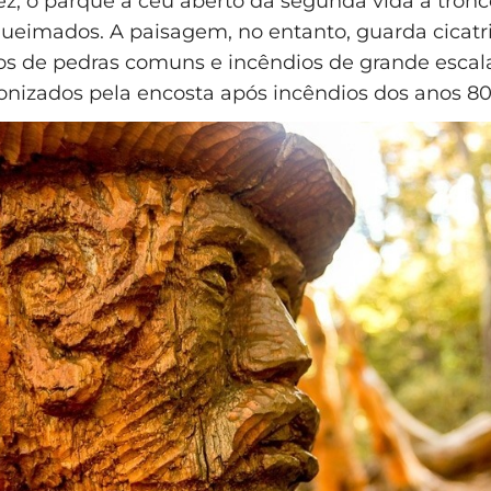
z, o parque a céu aberto dá segunda vida a tronc
queimados. A paisagem, no entanto, guarda cicatri
os de pedras comuns e incêndios de grande escal
onizados pela encosta após incêndios dos anos 80