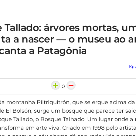
 Tallado: árvores mortas, u
ta a nascer — o museu ao ar
canta a Patagônia
Кри
0
da montanha Piltriquitrón, que se ergue acima da
e El Bolsón, surge um bosque que parece ter sa
sque Tallado, o Bosque Talhado. Um lugar onde a
ransforma em arte viva. Criado em 1998 pelo artist