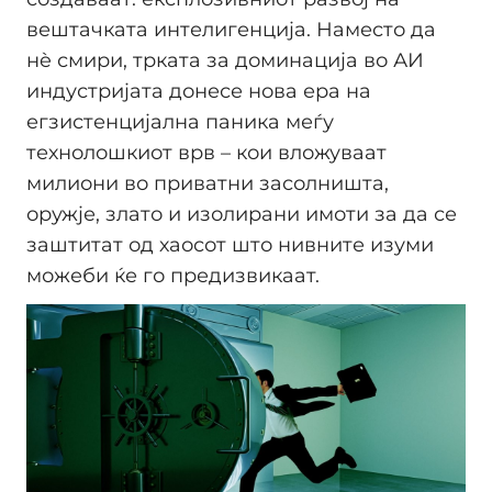
вештачката интелигенција. Наместо да
нè смири, трката за доминација во АИ
индустријата донесе нова ера на
егзистенцијална паника меѓу
технолошкиот врв – кои вложуваат
милиони во приватни засолништа,
оружје, злато и изолирани имоти за да се
заштитат од хаосот што нивните изуми
можеби ќе го предизвикаат.