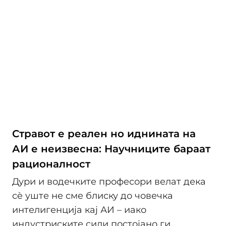
Стравот е реален но иднината на
АИ е неизвесна: Научниците бараат
рационалност
Дури и водечките професори велат дека
сè уште не сме блиску до човечка
интелигенција кај АИ – иако
индустриските сили постојано ги