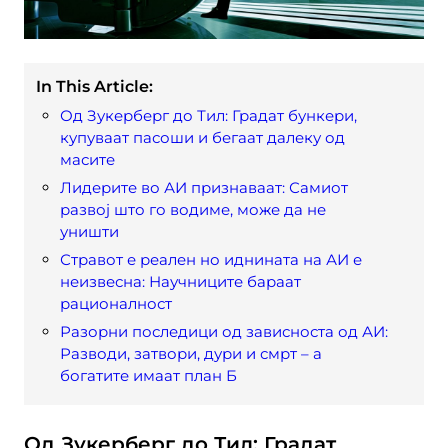
In This Article:
Од Зукерберг до Тил: Градат бункери,
купуваат пасоши и бегаат далеку од
масите
Лидерите во АИ признаваат: Самиот
развој што го водиме, може да не
уништи
Стравот е реален но иднината на АИ е
неизвесна: Научниците бараат
рационалност
Разорни последици од зависноста од АИ:
Разводи, затвори, дури и смрт – а
богатите имаат план Б
Од Зукерберг до Тил: Градат