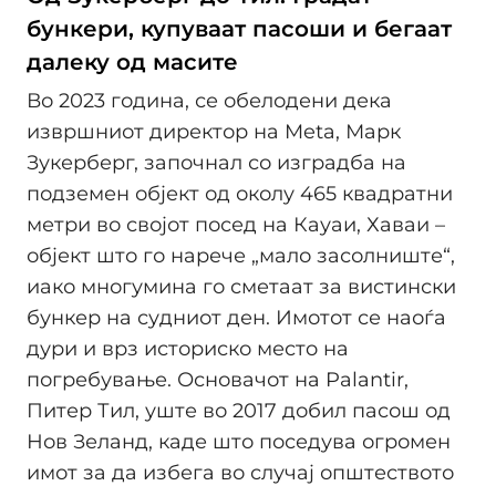
бункери, купуваат пасоши и бегаат
далеку од масите
Во 2023 година, се обелодени дека
извршниот директор на Meta, Марк
Зукерберг, започнал со изградба на
подземен објект од околу 465 квадратни
метри во својот посед на Кауаи, Хаваи –
објект што го нарече „мало засолниште“,
иако многумина го сметаат за вистински
бункер на судниот ден. Имотот се наоѓа
дури и врз историско местo на
погребување. Основачот на Palantir,
Питер Тил, уште во 2017 добил пасош од
Нов Зеланд, каде што поседува огромен
имот за да избега во случај општеството