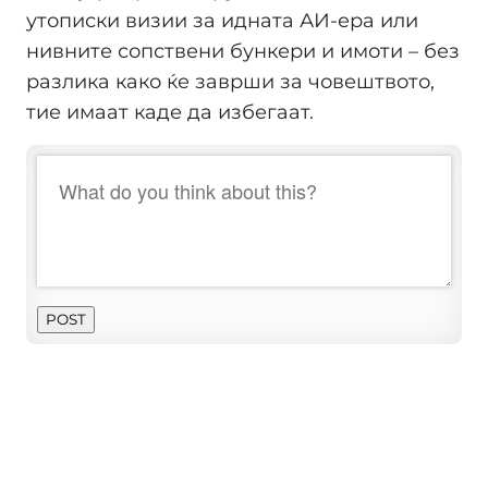
утописки визии за идната АИ-ерa или
нивните сопствени бункери и имоти – без
разлика како ќе заврши за човештвото,
тие имаат каде да избегаат.
POST