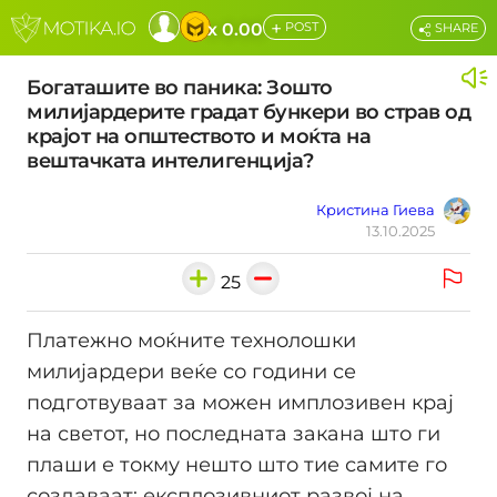
+
x 0.00
POST
SHARE
Богаташите во паника: Зошто
милијардерите градат бункери во страв од
крајот на општеството и моќта на
вештачката интелигенција?
Кристина Гиева
13.10.2025
25
Платежно моќните технолошки
милијардери веќе со години се
подготвуваат за можен имплозивен крај
на светот, но последната закана што ги
плаши е токму нешто што тие самите го
создаваат: експлозивниот развој на