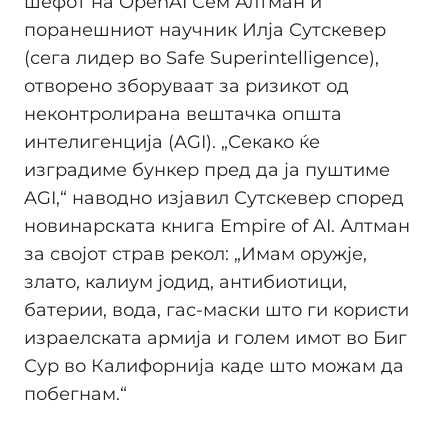
шефот на OpenAI Сем Алтман и
поранешниот научник Илја Сутскевер
(сега лидер во Safe Superintelligence),
отворено зборуваат за ризикот од
неконтролирана вештачка општа
интелигенција (AGI). „Секако ќе
изградиме бункер пред да ја пуштиме
AGI,“ наводно изјавил Сутскевер според
новинарската книга Empire of AI. Алтман
за својот страв рекол: „Имам оружје,
злато, калиум јодид, антибиотици,
батерии, вода, гас-маски што ги користи
израелската армија и голем имот во Биг
Сур во Калифорнија каде што можам да
побегнам.“