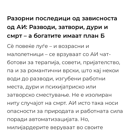
Разорни последици од зависноста
од АИ: Разводи, затвори, дури и
смрт – а богатите имаат план Б
Сè повеќе луѓе – и возрасни и
малолетници – се врзуваат со АИ чат-
ботови за терапија, совети, пријателство,
па и за романтични врски, што кај некои
води до разводи, изгубени работни
места, дури и психијатриско или
затворско сместување. Не е изолиран
ниту случајот на смрт. АИ исто така носи
опасности за природата и работната сила
поради автоматизацијата. Но,
милијардерите веруваат во своите