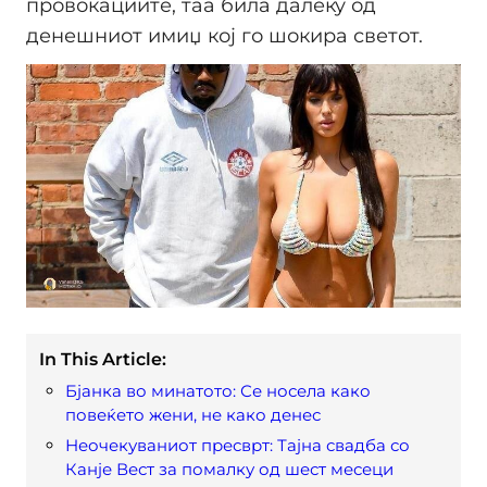
провокациите, таа била далеку од
денешниот имиџ кој го шокира светот.
In This Article:
Бјанка во минатото: Се носела како
повеќето жени, не како денес
Неочекуваниот пресврт: Тајна свадба со
Канје Вест за помалку од шест месеци