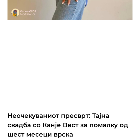
Неочекуваниот пресврт: Тајна
свадба со Канје Вест за помалку од
шест месеци врска