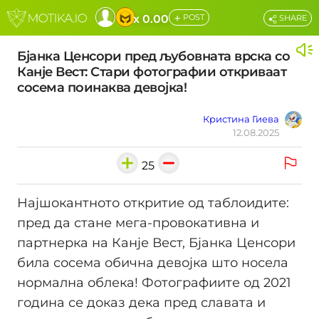
+
x 0.00
POST
SHARE
Бјанка Ценсори пред љубовната врска со
Канје Вест: Стари фотографии откриваат
сосема поинаква девојка!
Кристина Гиева
12.08.2025
25
Најшокантното откритие од таблоидите:
пред да стане мега-провокативна и
партнерка на Канје Вест, Бјанка Ценсори
била сосема обична девојка што носела
нормална облека! Фотографиите од 2021
година се доказ дека пред славата и