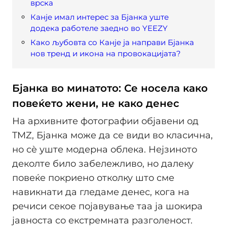
врска
Канје имал интерес за Бјанка уште
додека работеле заедно во YEEZY
Како љубовта со Канје ја направи Бјанка
нов тренд и икона на провокацијата?
Бјанка во минатото: Се носела како
повеќето жени, не како денес
На архивните фотографии објавени од
TMZ, Бјанка може да се види во класична,
но сè уште модерна облека. Нејзиното
деколте било забележливо, но далеку
повеќе покриено отколку што сме
навикнати да гледаме денес, кога на
речиси секое појавување таа ја шокира
јавноста со екстремната разголеност.