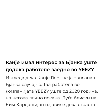
Канје имал интерес за Бјанка уште
додека работеле заедно во YEEZY
Изгледа дека Канје Вест не ја запознал
Бјанка случајно. Таа работела во
компанијата YEEZY уште од 2020 година,
на негова лично покана. Луѓе блиски на
Ким Кардашијан изјавиле дека страста