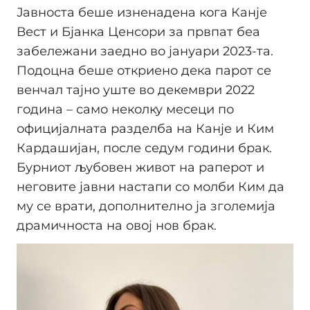
Јавноста беше изненадена кога Канје
Вест и Бјанка Ценсори за првпат беа
забележани заедно во јануари 2023-та.
Подоцна беше откриено дека парот се
венчал тајно уште во декември 2022
година – само неколку месеци по
официјалната разделба на Канје и Ким
Кардашијан, после седум години брак.
Бурниот љубовен живот на раперот и
неговите јавни настапи со молби Ким да
му се врати, дополнително ја зголемија
драмичноста на овој нов брак.