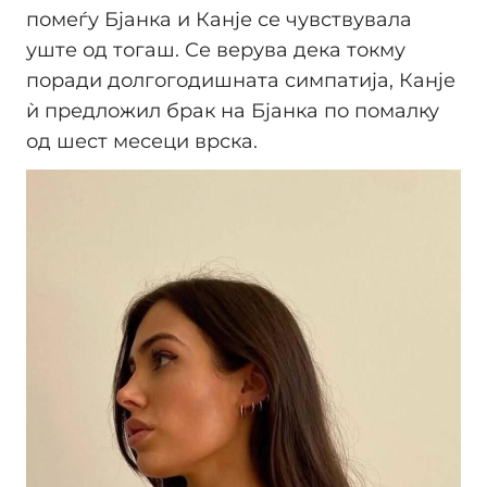
помеѓу Бјанка и Канје се чувствувала
уште од тогаш. Се верува дека токму
поради долгогодишната симпатија, Канје
ѝ предложил брак на Бјанка по помалку
од шест месеци врска.