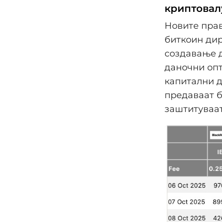
криптовал
Новите пра
биткоин дир
создавање 
даночни опт
капитални д
предаваат б
заштитуваат