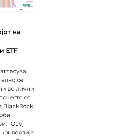
јот на
и ETF
агласува:
телно се
ни во лични
почесто се
о BlackRock
Роби
и: „Овој
 конверзија