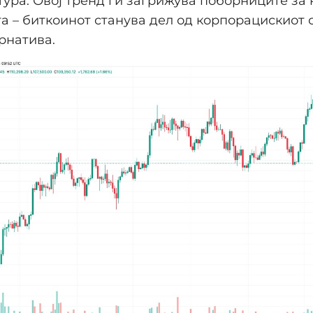
ура. Овој тренд ги загрижува поборниците за
а – биткоинот станува дел од корпорацискиот с
рнатива.