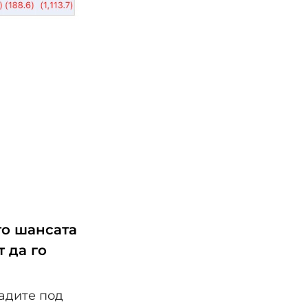
то шансата
т да го
адите под