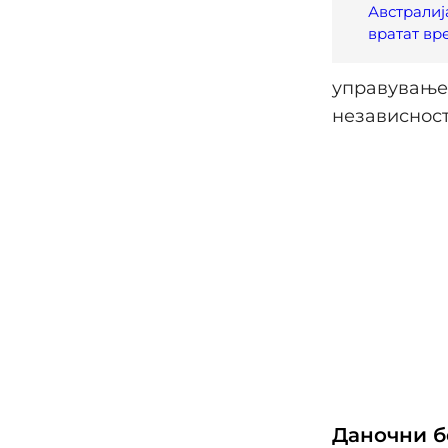
Австралиј
вратат вр
управување 
независност
Даночни б