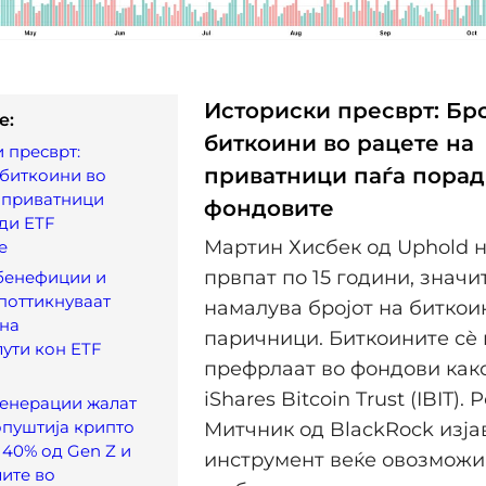
Историски пресврт: Бро
e:
биткоини во рацете на
 пресврт:
приватници паѓа порад
 биткоини во
 приватници
фондовите
ди ETF
Мартин Хисбек од Uphold н
е
првпат по 15 години, значи
бенефиции и
поттикнуваат
намалува бројот на биткои
 на
паричници. Биткоините сѐ 
ути кон ETF
префрлаат во фондови как
iShares Bitcoin Trust (IBIT). 
генерации жалат
опуштија крипто
Митчник од BlackRock изјав
 40% од Gen Z и
инструмент веќе овозможи
ите во