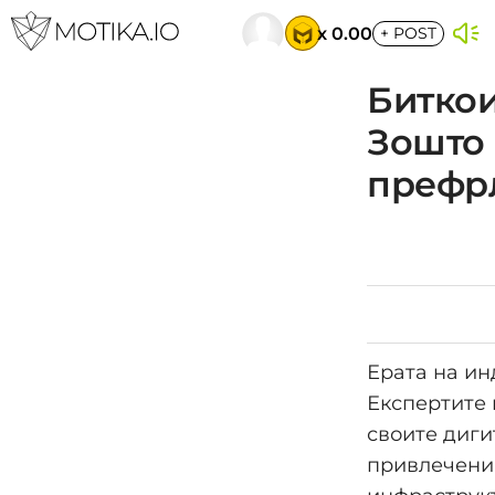
x 0.00
+
POST
Биткои
Зошто 
префрл
Ерата на ин
Експертите 
своите диги
привлечени