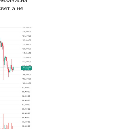
 независна
вет, а не