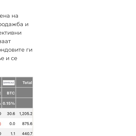
ена на
продажба и
ективни
ваат
ондовите ги
е и се