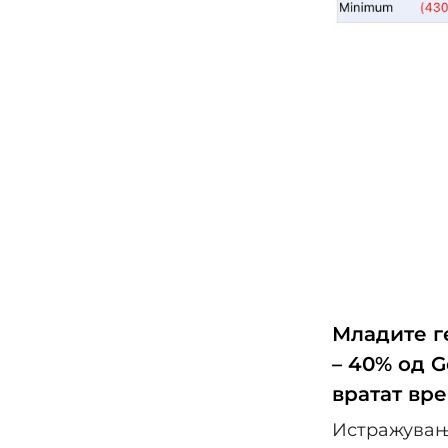
Младите г
– 40% од G
вратат вр
Истражување