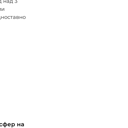
д над 3
ми
дноставно
сфер на