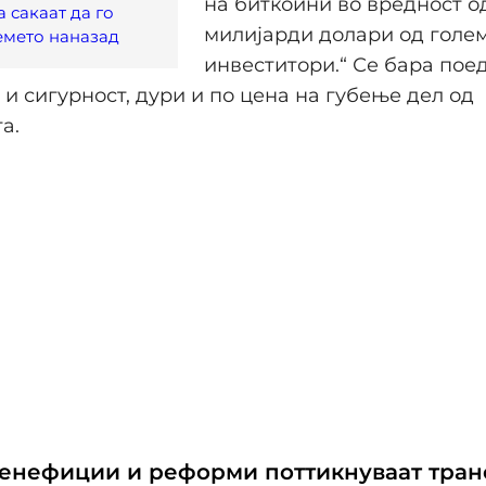
на биткоини во вредност о
а сакаат да го
милијарди долари од голе
емето наназад
инвеститори.“ Се бара пое
и сигурност, дури и по цена на губење дел од
а.
енефиции и реформи поттикнуваат тран