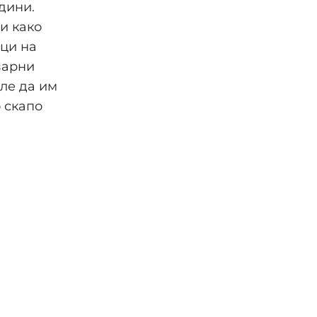
дини.
и како
ици на
зарни
ле да им
о скапо