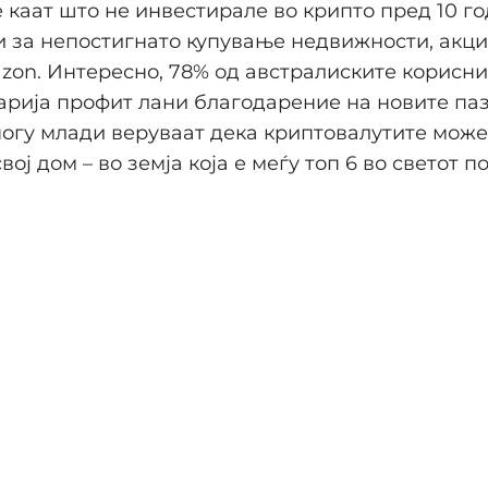
е каат што не инвестирале во крипто пред 10 го
 за непостигнато купување недвижности, акци
zon. Интересно, 78% од австралиските корисн
арија профит лани благодарение на новите па
огу млади веруваат дека криптовалутите може
ој дом – во земја која е меѓу топ 6 во светот п