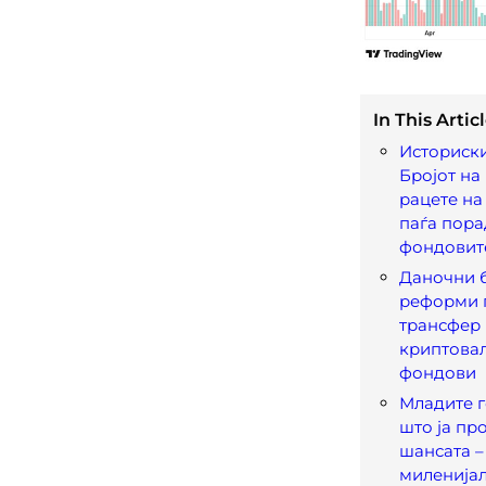
In This Articl
Историски
Бројот на
рацете на
паѓа пора
фондовит
Даночни 
реформи 
трансфер
криптовал
фондови
Младите 
што ја пр
шансата –
миленијал