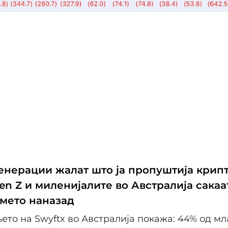
енерации жалат што ја пропуштија крип
en Z и миленијалите во Австралија сакаа
емето наназад
то на Swyftx во Австралија покажа: 44% од мл