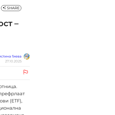
SHARE
ост –
стина Гиева
27.10.2025
ртница.
 префрлаат
ви (ETF),
ционална