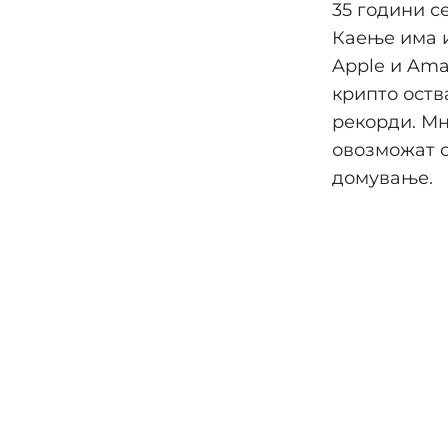
35 години с
Каење има и
Apple и Ama
крипто оств
рекорди. Мн
овозможат св
домување.