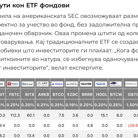
ути кон ETF фондови
вила на американската SEC овозможуваат разм
ектно за учество во фонд, без задолжителна 
даночен обврзник. Оваа промена штити од кол
оварувања. Кај традиционалните ETF се созда
обивки што инвеститорите ги плаќаат. „Кога ф
иткоините во натура, се избегнува оданочувањ
 инвеститорите“, велат експертите.