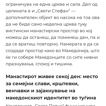
ограничува на една црква и сала. Дел од
целината е и „Свети Стефан“ —
дополнителен објект во насока на тоа ова
да не биде само неделна црква туку
вистински манастирски простор во кој
можеш да останеш, да поминеш ден, па и
да се вратиш повторно. Намерата е да се
создаде простор како во Македонија, што
ќе ги собере Македонците со сите нивни
празнувања, спокој и тишина.
Манастирот живее секој ден: место
за семејни слави, крштевки,
венчавки и зајакнување на
македонскиот идентитет во туѓина