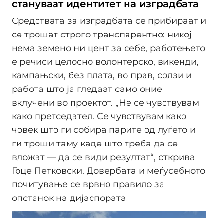
стануваат идентитет на изградбата
Средствата за изградбата се прибираат и
се трошат строго транспарентно: никој
нема земено ни цент за себе, работењето
е речиси целосно волонтерско, викенди,
кампањски, без плата, во прав, солзи и
работа што ја гледаат само оние
вклучени во проектот. „Не се чувствувам
како претседател. Се чувствувам како
човек што ги собира парите од луѓето и
ги троши таму каде што треба да се
вложат — да се види резултат“, открива
Гоце Петковски. Довербата и меѓусебното
почитување се врвно правило за
опстанок на дијаспората.