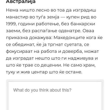
Австралија
Нема ништо лесно во тоа да изградиш
манастир во туѓа земја — купен рид во
1999, години работење, без банкарски
заеми, без распаѓање одвнатре. Оваа
приказна докажува: Македонците кога ќе
се обединат, ќе ја тргнат суетата, се
фокусираат на работа и доверба, можат
да изградат нешто што ги надживува и
што ќе трае со децении. Не само храм,
туку и жив центар што ќе остане.