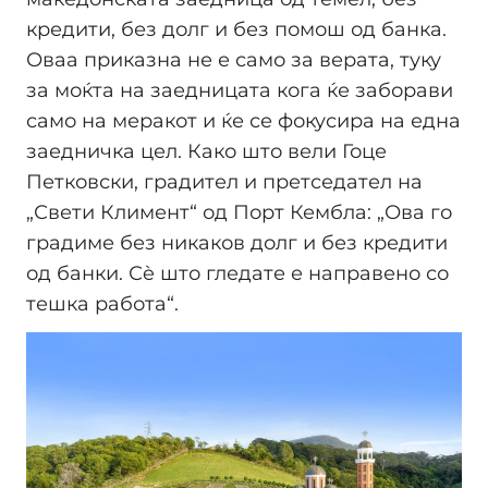
кредити, без долг и без помош од банка.
Оваа приказна не е само за верата, туку
за моќта на заедницата кога ќе заборави
само на меракот и ќе се фокусира на една
заедничка цел. Како што вели Гоце
Петковски, градител и претседател на
„Свети Климент“ од Порт Кембла: „Ова го
градиме без никаков долг и без кредити
од банки. Сè што гледате е направено со
тешка работа“.