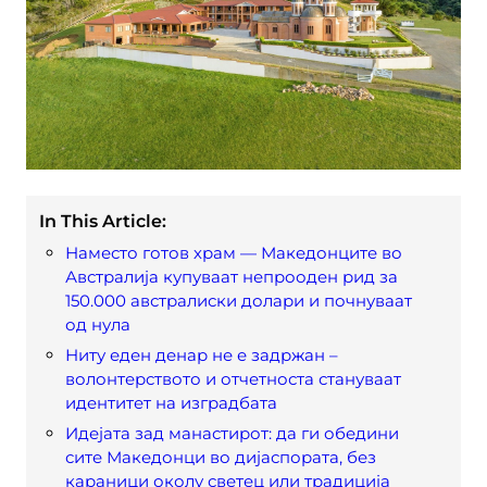
In This Article:
Наместо готов храм — Македонците во
Австралија купуваат непрооден рид за
150.000 австралиски долари и почнуваат
од нула
Ниту еден денар не е задржан –
волонтерството и отчетноста стануваат
идентитет на изградбата
Идејата зад манастирот: да ги обедини
сите Македонци во дијаспората, без
караници околу светец или традиција