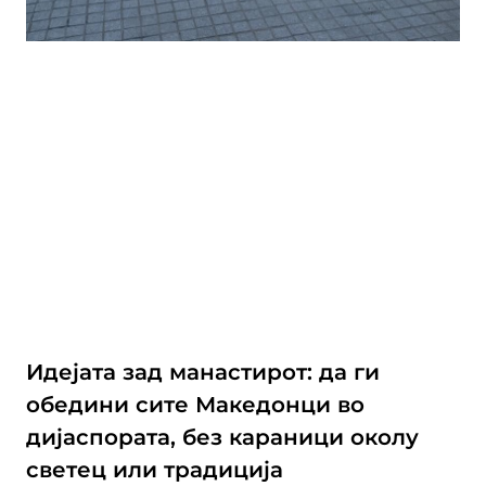
Идејата зад манастирот: да ги
обедини сите Македонци во
дијаспората, без караници околу
светец или традиција