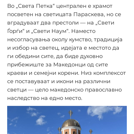
Во „Света Петка“ централен е храмот
посветен на светицата Параскева, но се
вградуваат два престоли — на „Свети
Ѓорѓи“ и „Свети Наум“. Наместо
несогласувања околу кумство, традиција
и избор на светец, идејата е местото да
ги обедини сите, да биде духовно
прибежиште за Македонци од сите
краеви и семејни корени. Низ комплексот
се поставуваат и икони на различни
светци — цело македонско православно
наследство на едно место.