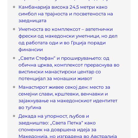
Камбанарија висока 24,5 метри како
симбол на трајноста и посветеноста на
заедницата
Уметноста во комплексот – автетнички
фрески од македонски уметници, но дел
од работата оди и во Грција поради
финансии
„Свети Стефан“ и проширувањето: од
обична црква, комплексот прераснува во
вистински манастирски центар со
потенцијал за монашки живот
Манастирот живее секој ден: место за
семејни слави, крштевки, венчавки и
зајакнување на македонскиот идентитет
во туѓина
Декадa на упорност, љубов и
заедништво: „Света Петка“ како
споменик на довршена идеја за
Македонија, но изградена во Австралија