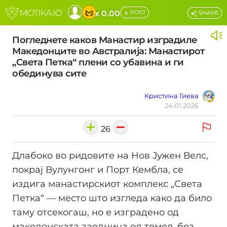
+
x 0.00
POST
SHARE
Погледнете каков Манастир изградиле
Македонците во Австралија: Манастирот
„Света Петка“ плени со убавина и ги
обединува сите
Кристина Гиева
24.01.2026
26
Длабоко во ридовите на Нов Јужен Велс,
покрај Вулунгонг и Порт Кембла, се
издига манастирскиот комплекс „Света
Петка“ — место што изгледа како да било
таму отсекогаш, но е изградено од
македонската заедница од темел, без