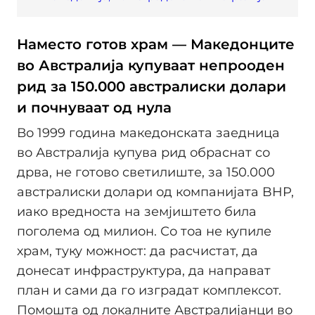
Наместо готов храм — Македонците
во Австралија купуваат непрооден
рид за 150.000 австралиски долари
и почнуваат од нула
Во 1999 година македонската заедница
во Австралија купува рид обраснат со
дрва, не готово светилиште, за 150.000
австралиски долари од компанијата BHP,
иако вредноста на земјиштето била
поголема од милион. Со тоа не купиле
храм, туку можност: да расчистат, да
донесат инфраструктура, да направат
план и сами да го изградат комплексот.
Помошта од локалните Австралијанци во