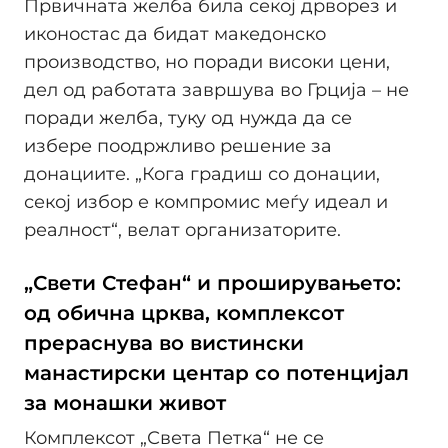
Првичната желба била секој дрворез и
иконостас да бидат македонско
производство, но поради високи цени,
дел од работата завршува во Грција – не
поради желба, туку од нужда да се
избере поодржливо решение за
донациите. „Кога градиш со донации,
секој избор е компромис меѓу идеал и
реалност“, велат организаторите.
„Свети Стефан“ и проширувањето:
од обична црква, комплексот
прераснува во вистински
манастирски центар со потенцијал
за монашки живот
Комплексот „Света Петка“ не се