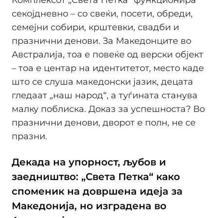
Комплексот „Света Петка“ функционира
секојдневно – со свеќи, посети, обреди,
семејни собири, крштевки, свадби и
празнични денови. За Македонците во
Австралија, тоа е повеќе од верски објект
– тоа е центар на идентитетот, место каде
што се слуша македонски јазик, децата
гледаат „наш народ“, а туѓината станува
малку поблиска. Доказ за успешноста? Во
празнични денови, дворот е полн, не се
празни.
Декадa на упорност, љубов и
заедништво: „Света Петка“ како
споменик на довршена идеја за
Македонија, но изградена во