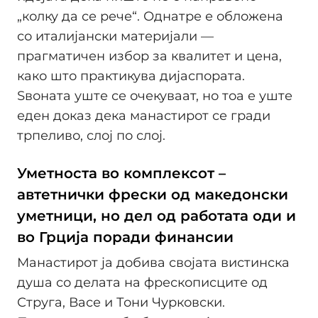
„колку да се рече“. Однатре е обложена
со италијански материјали —
прагматичен избор за квалитет и цена,
како што практикува дијаспората.
Ѕвоната уште се очекуваат, но тоа е уште
еден доказ дека манастирот се гради
трпеливо, слој по слој.
Уметноста во комплексот –
автетнички фрески од македонски
уметници, но дел од работата оди и
во Грција поради финансии
Манастирот ја добива својата вистинска
душа со делата на фрескописците од
Струга, Васе и Тони Чурковски.