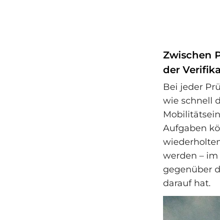
Zwischen P
der Verifik
Bei jeder P
wie schnell 
Mobilitätsei
Aufgaben kön
wiederholtem
werden – im 
gegenüber d
darauf hat.