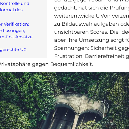
 Kontrolle und
gedacht, hat sich die Prüfun
Normal des
weiterentwickelt: Von verzer
zu Bildauswahlaufgaben od
 Verifikation:
te Lösungen,
unsichtbaren Scores. Die Idee
re-first Ansätze
aber ihre Umsetzung sorgt f
Spannungen: Sicherheit geg
gerechte UX
Frustration, Barrierefreiheit
, Privatsphäre gegen Bequemlichkeit.