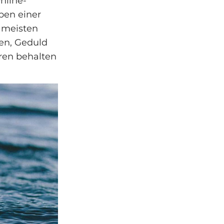
nline-
ben einer
e meisten
uen, Geduld
uren behalten