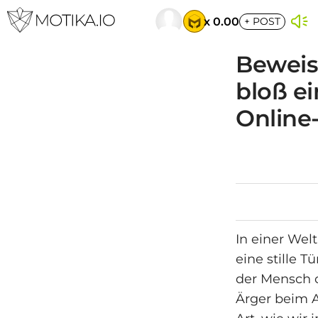
x 0.00
+
POST
Beweise
bloß e
Online
In einer Welt
eine stille 
der Mensch o
Ärger beim A