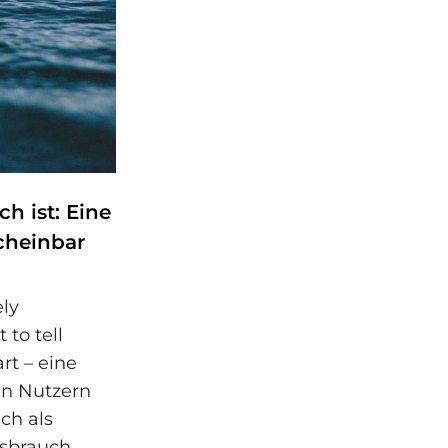
h ist: Eine
cheinbar
ly
 to tell
t – eine
en Nutzern
ch als
sbrauch