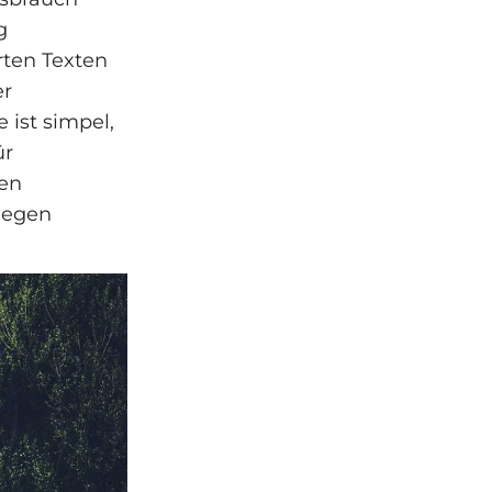
g
rten Texten
er
 ist simpel,
ür
en
 gegen