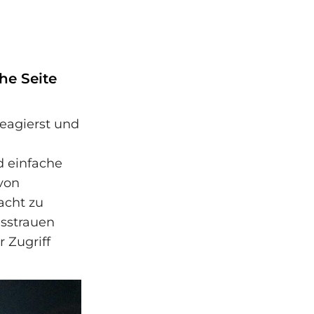
he Seite
eagierst und
d einfache
von
acht zu
isstrauen
 Zugriff