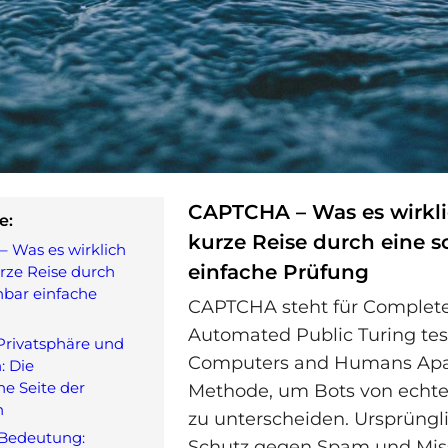
CAPTCHA – Was es wirklic
e:
kurze Reise durch eine s
 Was es wirklich
einfache Prüfung
urze Reise durch
nbar einfache
CAPTCHA steht für Complete
Automated Public Turing test
Privatsphäre und
Computers and Humans Apar
: Die
e Seite der
Methode, um Bots von echt
n
zu unterscheiden. Ursprüngli
 Bedeutung:
Schutz gegen Spam und Mis