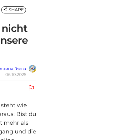
SHARE
 nicht
unsere
стина Гиева
06.10.2025
 steht wie
raus: Bist du
t mehr als
ugang und die