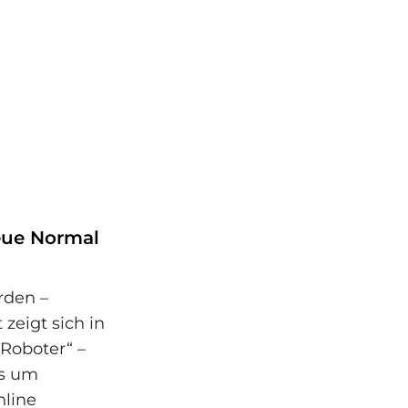
neue Normal
rden –
zeigt sich in
 Roboter“ –
es um
nline