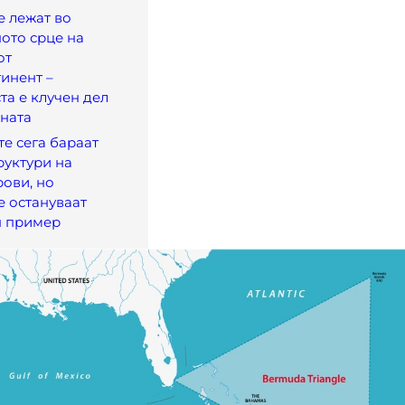
 лежат во
ото срце на
от
инент –
та е клучен дел
ната
е сега бараат
руктури на
рови, но
 остануваат
н пример