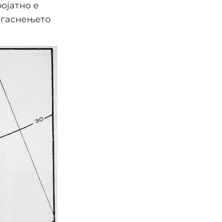
ројатно е
 гаснењето