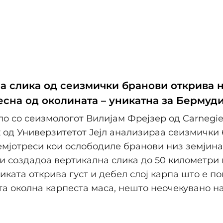
а слика од сеизмички бранови открива 
есна од околината – уникатна за Бермуд
ло со сеизмологот Вилијам Фрејзер од Carnegie
од Универзитетот Јејл анализираа сеизмички
емјотреси кои ослободиле бранови низ земјина
и создадоа вертикална слика до 50 километри
ликата открива густ и дебел слој карпа што е по
та околна карпеста маса, нешто неочекувано н