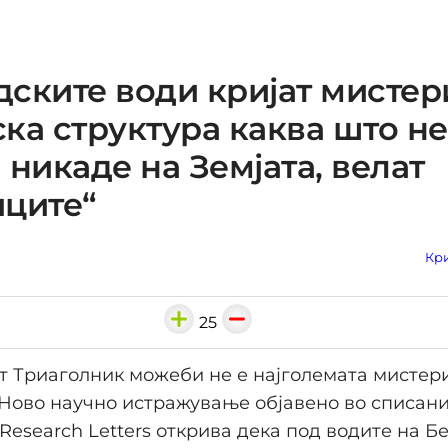
ските води кријат мистер
ка структура каква што не
 никаде на Земјата, велат
ците“
Кри
25
 Триаголник можеби не е најголемата мистери
 Ново научно истражување објавено во списан
 Research Letters открива дека под водите на 