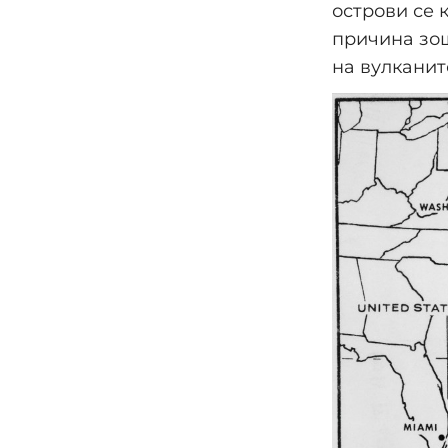
острови се 
причина зош
на вулканит