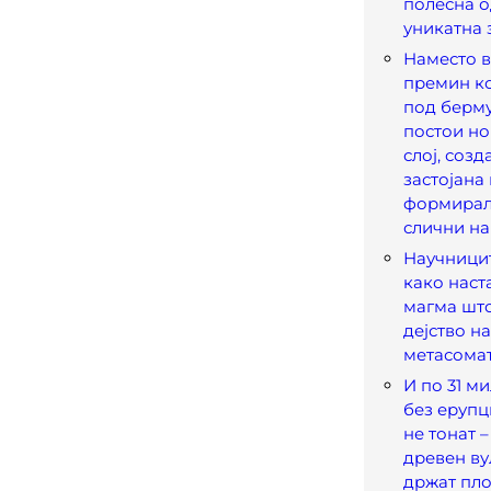
полесна о
уникатна 
Наместо 
премин ко
под берму
постои но
слој, созд
застојана 
формирал
слични на
Научницит
како наста
магма што
дејство н
метасома
И по 31 м
без ерупц
не тонат 
древен ву
држат пло