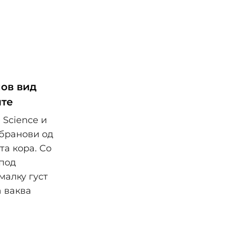
нов вид
ите
 Science и
 бранови од
та кора. Со
 под
малку густ
а ваква