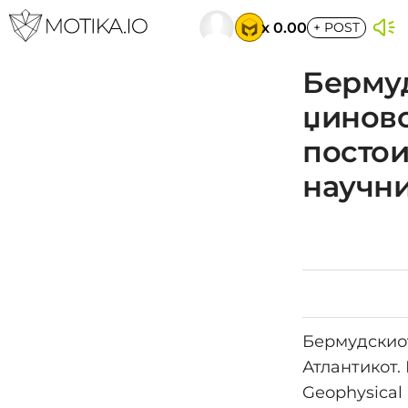
x 0.00
+
POST
Бермуд
џиновс
постои
научни
Бермудскиот
Атлантикот.
Geophysical