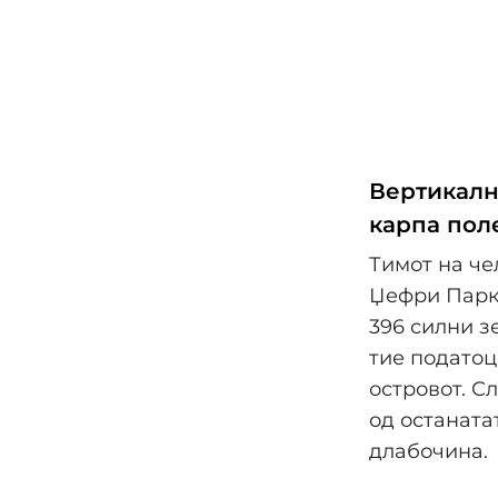
Вертикалн
карпа пол
Тимот на че
Џефри Парк 
396 силни з
тие податоц
островот. С
од останата
длабочина.