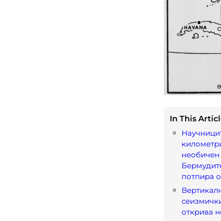
In This Articl
Научницит
километр
необичен 
Бермудите
потпира о
Вертикалн
сеизмичк
открива н