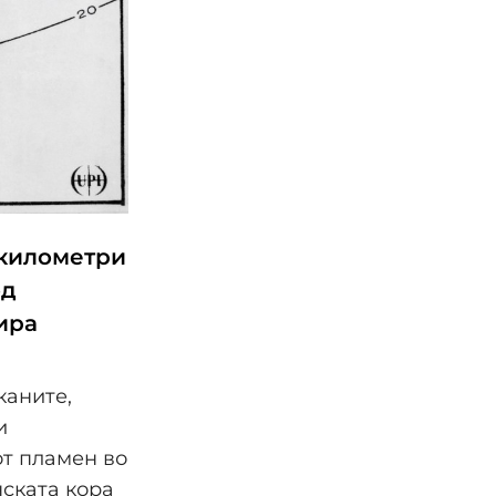
 километри
од
ира
каните,
и
от пламен во
нската кора