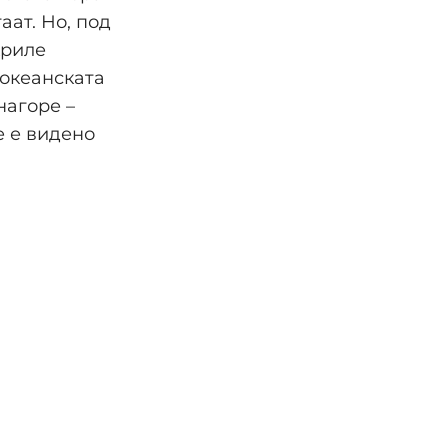
аат. Но, под
криле
 океанската
 нагоре –
е е видено