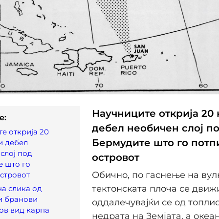
Научниците открија 20
e:
дебел необичен слој п
е открија 20
Бермудите што го потп
и дебел
слој под
островот
 што го
Обично, по гаснење на вул
стровот
тектонската плоча се движ
а слика од
и бранови
оддалечувајќи се од топли
ов вид карпа
недрата на Земјата, а океа