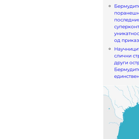
Бермудите
поранешн
последни
суперконт
уникатнос
од приказ
Научницит
слични ст
други ост
Бермудите
единстве