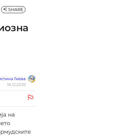
SHARE
иозна
стина Гиева
16.12.2025
ја на
ието
Бермудските