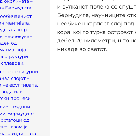
д околината –
и вулканот полека се спушт
за Бермудите
Бермудите, научниците от
вообичаениот
н мантијата,
необичен карпест слој под
дската кора
кора, кој го турка островот
в, неочекуван
дебел 20 километри, што н
аден од
никаде во светот.
магма, која
а структури
 сплавови.
е не се сигурни
нал слојот –
 не еруптирала,
а вода или
тски процеси
илион години
ии, Бермудите
– остатоци од
лканизам ја
чата издигната