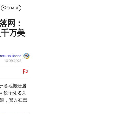
SHARE
场落网：
超千万美
стина Гиева
16.09.2025
洲各地搬迁居
iev 这个化名为
报道，警方在巴