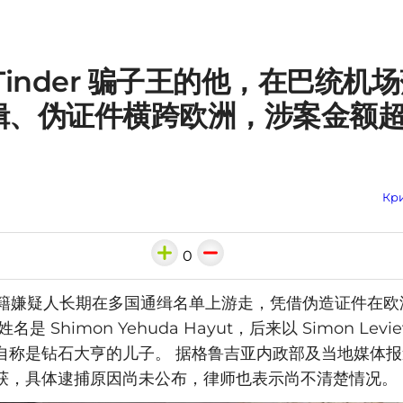
Tinder 骗子王的他，在巴统机
缉、伪证件横跨欧洲，涉案金额
Кри
0
列籍嫌疑人长期在多国通缉名单上游走，凭借伪造证件在欧
是 Shimon Yehuda Hayut，后来以 Simon Lev
自称是钻石大亨的儿子。 据格鲁吉亚内政部及当地媒体
获，具体逮捕原因尚未公布，律师也表示尚不清楚情况。