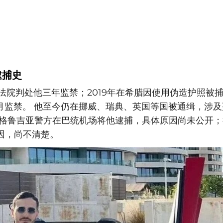
逮捕史
兰法院判处他三年监禁；2019年在希腊因使用伪造护照被
个月监禁。 他至今仍在挪威、瑞典、英国等国被通缉，涉
 格鲁吉亚警方在巴统机场将他逮捕，具体原因尚未公开
因，尚不清楚。