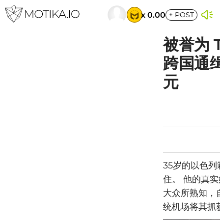
x 0.00
+
POST
被誉为 
跨国通
元
35岁的以色
住。 他的真实姓名
大众所熟知，
统机场将其抓