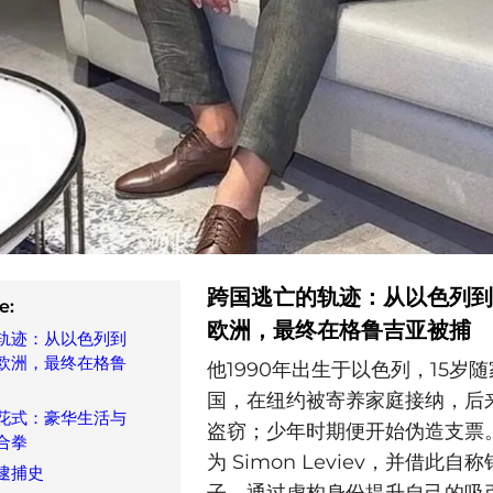
跨国逃亡的轨迹：从以色列到
e:
欧洲，最终在格鲁吉亚被捕
轨迹：从以色列到
欧洲，最终在格鲁
他1990年出生于以色列，15岁
国，在纽约被寄养家庭接纳，后
花式：豪华生活与
盗窃；少年时期便开始伪造支票
合拳
为 Simon Leviev，并借此自
逮捕史
子，通过虚构身份提升自己的吸