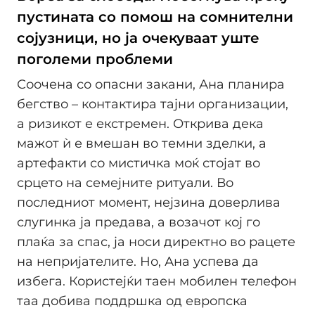
пустината со помош на сомнителни
сојузници, но ја очекуваат уште
поголеми проблеми
Соочена со опасни закани, Ана планира
бегство – контактира тајни организации,
а ризикот е екстремен. Открива дека
мажот ѝ е вмешан во темни зделки, а
артефакти со мистичка моќ стојат во
срцето на семејните ритуали. Во
последниот момент, нејзина доверлива
слугинка ја предава, а возачот кој го
плаќа за спас, ја носи директно во рацете
на непријателите. Но, Ана успева да
избега. Користејќи таен мобилен телефон
таа добива поддршка од европска