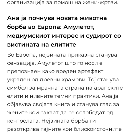
организација за помош на жени-жртви.
Ана ја почнува новата животна
борба во Европа: Амулетот,
медиумскиот интерес и судирот со
вистината на елитите
Во Европа, нејзината приказна станува
сензација. Амулетот што го носи е
препознаен како вреден артефакт
украден од древни храмови. Тој станува
симбол за мрачната страна на арапските
елити и нивните темни практики. Ана ја
објавува својата книга и станува глас за
жените кои сакаат да се ослободат од
контролата. Нејзината борба ги
разоткрива тајните кои блискоисточните