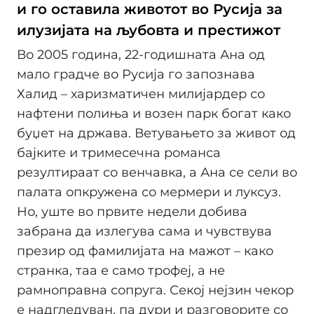
и го оставила животот во Русија за
илузијата на љубовта и престижот
Во 2005 година, 22-годишната Ана од
мало градче во Русија го запознава
Халид – харизматичен милијардер со
нафтени полиња и возен парк богат како
буџет на држава. Ветувањето за живот од
бајките и тримесечна романса
резултираат со венчавка, а Ана се сели во
палата опкружена со мермери и луксуз.
Но, уште во првите недели добива
забрана да излегува сама и чувствува
презир од фамилијата на мажот – како
странка, таа е само трофеј, а не
рамноправна сопруга. Секој нејзин чекор
е надгледуван, па дури и разговорите со