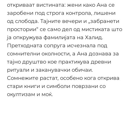
откриваат вистината: жени како Ана се
заробени под строга контрола, лишени
од слобода. Тајните вечери и „забранети
простории“ се само дел од мистиката што
ја опкружува фамилијата на Халид.
Претходната сопруга исчезнала под
сомнителни околности, а Ана дознава за
тајно друштво кое практикува древни
ритуали и заканувачки обичаи.
Сомнежите растат, особено кога открива
стари книги и симболи поврзани со
окултизам и моќ.