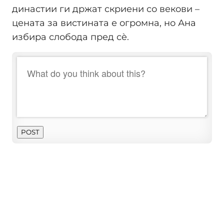
династии ги држат скриени со векови –
цената за вистината е огромна, но Ана
избира слобода пред сè.
POST