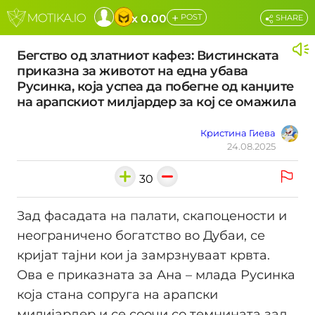
+
x 0.00
POST
SHARE
Бегство од златниот кафез: Вистинската
приказна за животот на една убава
Русинка, која успеа да побегне од канџите
на арапскиот милјардер за кој се омажила
Кристина Гиева
24.08.2025
30
Зад фасадата на палати, скапоцености и
неограничено богатство во Дубаи, се
кријат тајни кои ја замрзнуваат крвта.
Ова е приказната за Ана – млада Русинка
која стана сопруга на арапски
милијардер и се соочи со темнината зад