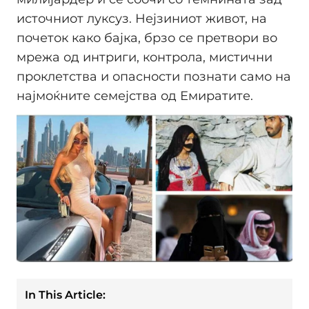
источниот луксуз. Нејзиниот живот, на
почеток како бајка, брзо се претвори во
мрежа од интриги, контрола, мистични
проклетства и опасности познати само на
најмоќните семејства од Емиратите.
In This Article: