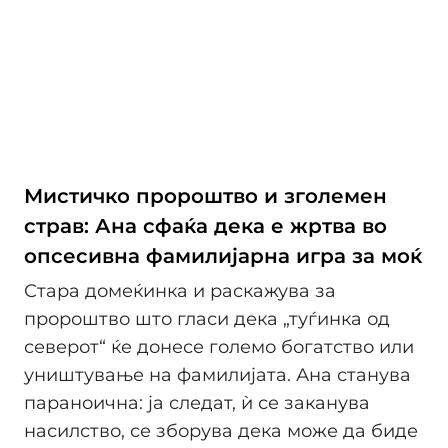
Мистичко пророштво и зголемен
страв: Ана сфаќа дека е жртва во
опсесивна фамилијарна игра за моќ
Стара домеќинка и раскажува за
пророштво што гласи дека „туѓинка од
северот“ ќе донесе големо богатство или
уништување на фамилијата. Ана станува
параноична: ја следат, ѝ се заканува
насилство, се зборува дека може да биде