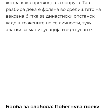
жртва како претходната сопруга. Таа
разбира дека е фрлена во средиштето на
вековна битка за династиски опстанок,
каде што жените не се личности, туку
алатки за манипулација и жртвување.
Борба за слобода: Побегнува преку