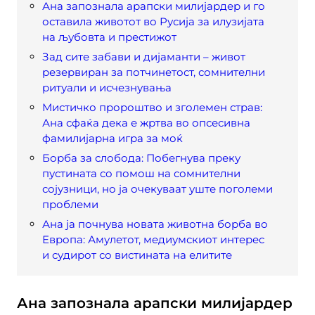
Ана запознала арапски милијардер и го
оставила животот во Русија за илузијата
на љубовта и престижот
Зад сите забави и дијаманти – живот
резервиран за потчинетост, сомнителни
ритуали и исчезнувања
Мистичко пророштво и зголемен страв:
Ана сфаќа дека е жртва во опсесивна
фамилијарна игра за моќ
Борба за слобода: Побегнува преку
пустината со помош на сомнителни
сојузници, но ја очекуваат уште поголеми
проблеми
Ана ја почнува новата животна борба во
Европа: Амулетот, медиумскиот интерес
и судирот со вистината на елитите
Ана запознала арапски милијардер