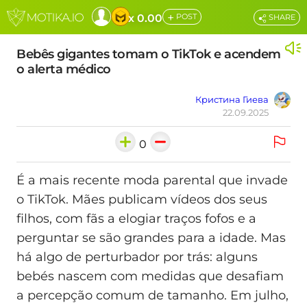
+
x 0.00
POST
SHARE
Bebês gigantes tomam o TikTok e acendem
o alerta médico
Кристина Гиева
22.09.2025
0
É a mais recente moda parental que invade
o TikTok. Mães publicam vídeos dos seus
filhos, com fãs a elogiar traços fofos e a
perguntar se são grandes para a idade. Mas
há algo de perturbador por trás: alguns
bebés nascem com medidas que desafiam
a percepção comum de tamanho. Em julho,