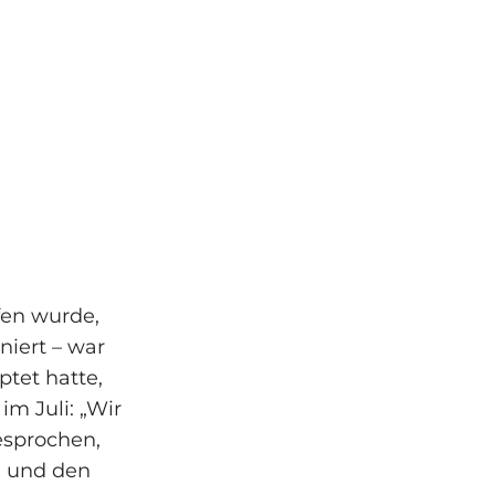
fen wurde,
iert – war
tet hatte,
im Juli: „Wir
esprochen,
en und den