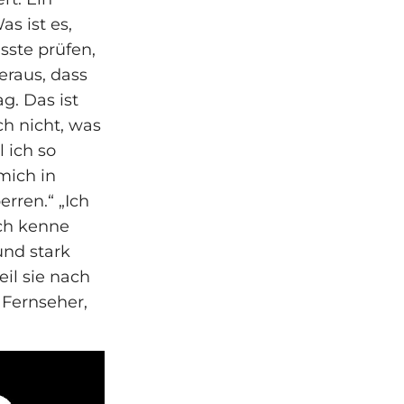
as ist es,
sste prüfen,
heraus, dass
ag. Das ist
ch nicht, was
 ich so
mich in
rren.“ „Ich
ich kenne
und stark
il sie nach
 Fernseher,