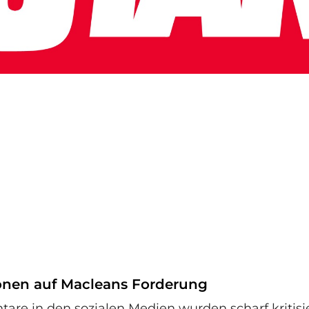
onen auf Macleans Forderung
re in den sozialen Medien wurden scharf kritisie