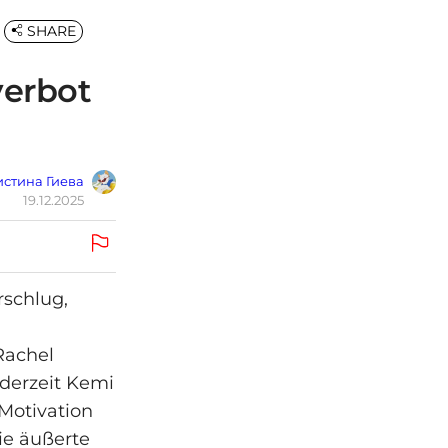
SHARE
verbot
стина Гиева
19.12.2025
rschlug,
Rachel
derzeit Kemi
 Motivation
ie äußerte