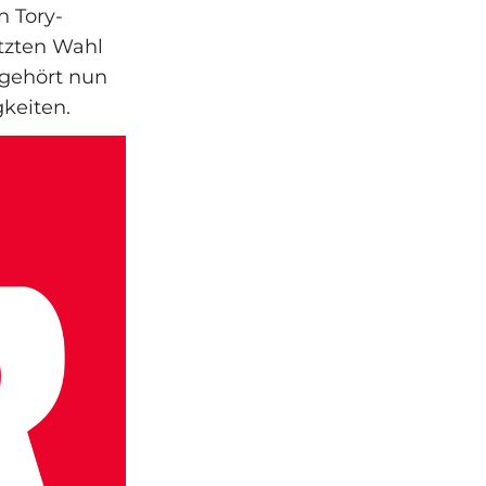
n Tory-
etzten Wahl
 gehört nun
keiten.