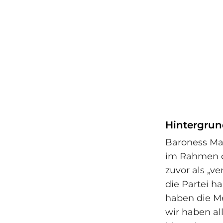
Hintergrun
Baroness Mac
im Rahmen d
zuvor als „v
die Partei ha
haben die M
wir haben al