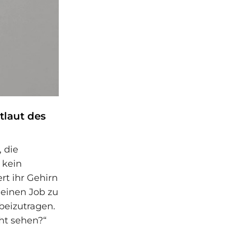
tlaut des
, die
 kein
rt ihr Gehirn
 einen Job zu
 beizutragen.
ht sehen?“