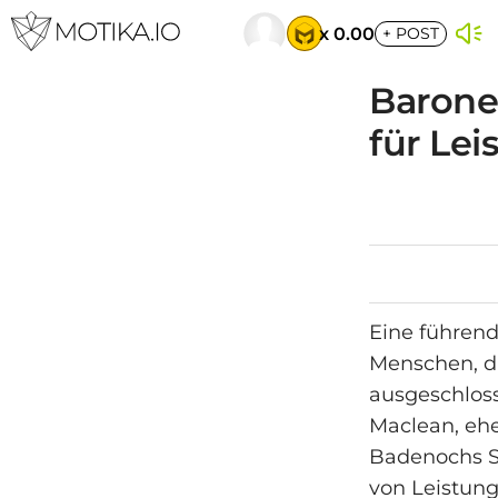
x 0.00
+
POST
Barone
für Le
Eine führend
Menschen, di
ausgeschloss
Maclean, eh
Badenochs St
von Leistung