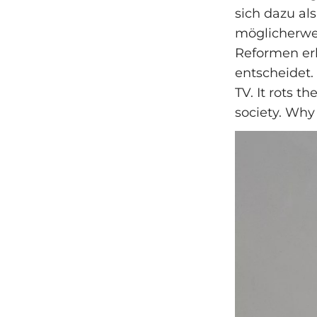
sich dazu al
möglicherwe
Reformen erh
entscheidet.
TV. It rots t
society. Why