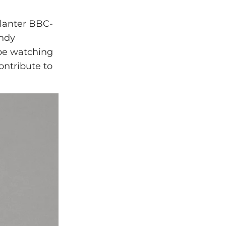
lanter BBC-
andy
 be watching
contribute to