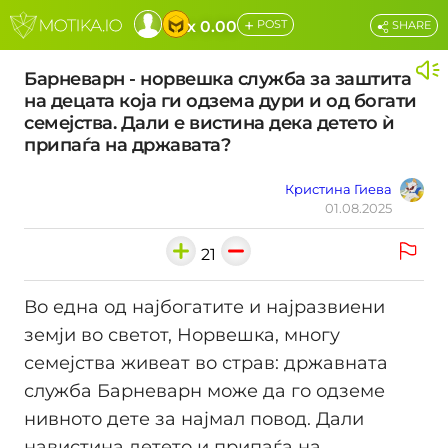
+
x 0.00
POST
SHARE
Барневарн - норвешка служба за заштита
на децата која ги одзема дури и од богати
семејства. Дали е вистина дека детето ѝ
припаѓа на државата?
Кристина Гиева
01.08.2025
21
Во една од најбогатите и најразвиени
земји во светот, Норвешка, многу
семејства живеат во страв: државната
служба Барневарн може да го одземе
нивното дете за најмал повод. Дали
навистина детето и припаѓа на