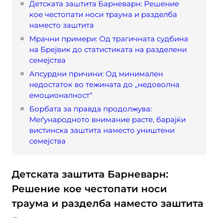
Детската заштита Барневарн: Решение
кое честопати носи траума и разделба
наместо заштита
Мрачни примери: Од трагичната судбина
на Брејвик до статистиката на разделени
семејства
Апсурдни причини: Од минимален
недостаток во тежината до „недоволна
емоционалност“
Борбата за правда продолжува:
Меѓународното внимание расте, барајќи
вистинска заштита наместо уништени
семејства
Детската заштита Барневарн:
Решение кое честопати носи
траума и разделба наместо заштита