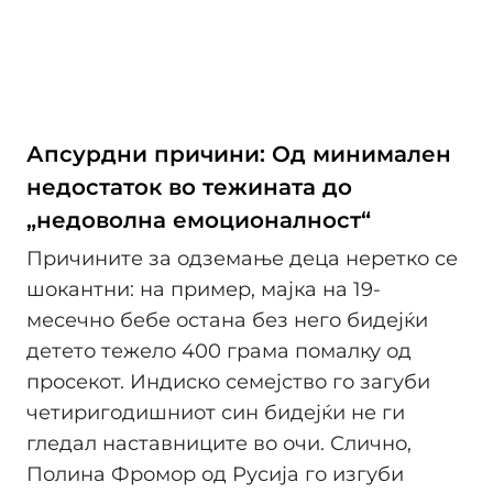
Апсурдни причини: Од минимален
недостаток во тежината до
„недоволна емоционалност“
Причините за одземање деца неретко се
шокантни: на пример, мајка на 19-
месечно бебе остана без него бидејќи
детето тежело 400 грама помалку од
просекот. Индиско семејство го загуби
четиригодишниот син бидејќи не ги
гледал наставниците во очи. Слично,
Полина Фромор од Русија го изгуби