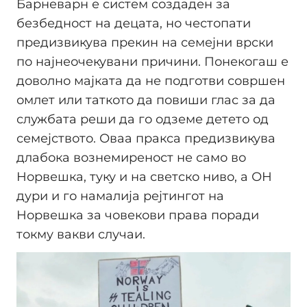
Барневарн е систем создаден за
безбедност на децата, но честопати
предизвикува прекин на семејни врски
по најнеочекувани причини. Понекогаш е
доволно мајката да не подготви совршен
омлет или таткото да повиши глас за да
службата реши да го одземе детето од
семејството. Оваа пракса предизвикува
длабока вознемиреност не само во
Норвешка, туку и на светско ниво, а ОН
дури и го намалија рејтингот на
Норвешка за човекови права поради
токму вакви случаи.