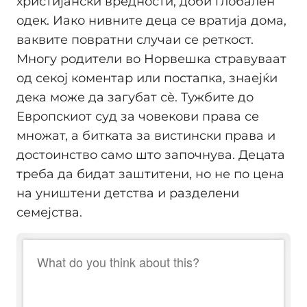
христијански вредности, доби глобален
одек. Иако нивните деца се вратија дома,
ваквите повратни случаи се реткост.
Многу родители во Норвешка стравуваат
од секој коментар или постапка, знаејќи
дека може да загубат сѐ. Тужбите до
Европскиот суд за човекови права се
множат, а битката за вистински права и
достоинство само што започнува. Децата
треба да бидат заштитени, но не по цена
на уништени детства и разделени
семејства.