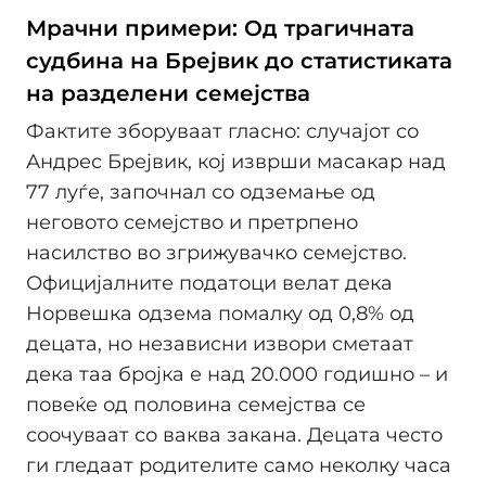
Мрачни примери: Од трагичната
судбина на Брејвик до статистиката
на разделени семејства
Фактите зборуваат гласно: случајот со
Андрес Брејвик, кој изврши масакар над
77 луѓе, започнал со одземање од
неговото семејство и претрпено
насилство во згрижувачко семејство.
Официјалните податоци велат дека
Норвешка одзема помалку од 0,8% од
децата, но независни извори сметаат
дека таа бројка е над 20.000 годишно – и
повеќе од половина семејства се
соочуваат со ваква закана. Децата често
ги гледаат родителите само неколку часа