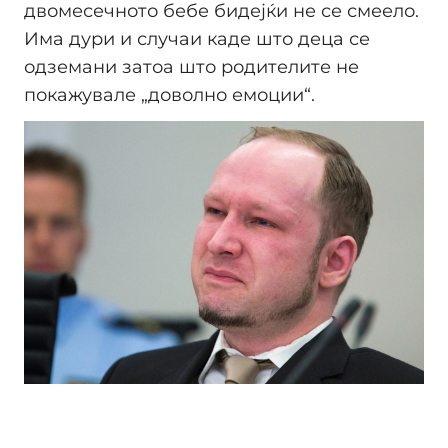
двомесечното бебе бидејќи не се смеело.
Има дури и случаи каде што деца се
одземани затоа што родителите не
покажувале „доволно емоции“.