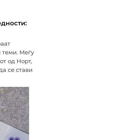
едности:
раат
 теми. Меѓу
от од Норт,
да се стави