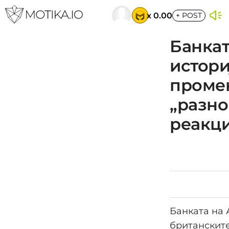
x 0.00
+
POST
Банкат
истори
проме
„разно
реакц
Банката на 
британските