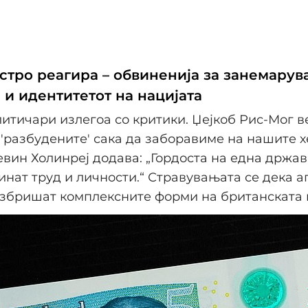
остро реагира – обвиненија за занемарув
 и идентитетот на нацијата
итичари излегоа со критики. Џејкоб Рис-Мог в
 'разбудените' сака да заборавиме на нашите х
Кевин Холинреј додава: „Гордоста на една држав
инат труд и личности.“ Стравувањата се дека 
избришат комплексните форми на британската 