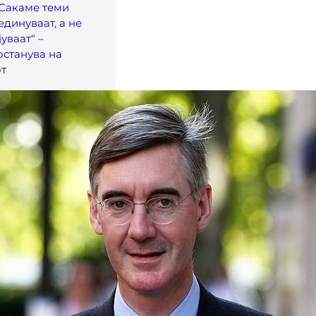
„Сакаме теми
единуваат, а не
уваат“ –
останува на
от