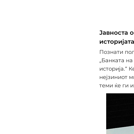
Јавноста 
историјата
Познати пол
„Банката на
историја.“ 
нејзиниот м
теми ќе ги 