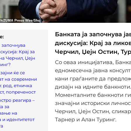
Банката ја започнува ја
e:
дискусија: Крај за лико
а започнува
Черчил, Џејн Остин, Ту
скусија: Крај за
на Черчил, Џејн
Со оваа иницијатива, Банк
ринг?
едномесечна јавна консулт
зајни ќе се
кани граѓаните да предлож
ат на современи
: род, етничка
дизајн на идните банкноти
т, попреченост
Моменталните банкноти ги
остро реагира –
значајни историски личнос
а за
Черчил, Џејн Остин, сликар
вање на
Тарнер и Алан Туринг.
а и идентитетот
та