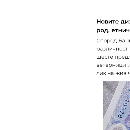
Новите ди
род, етни
Според Банк
различност 
шесте предл
ветерници и
лик на жив 