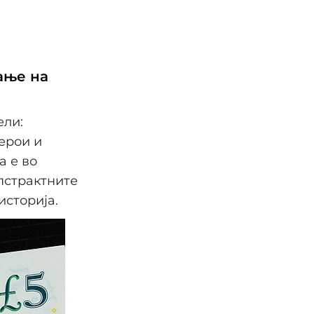
ање на
ели:
ерои и
а е во
апстрактните
историја.