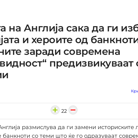
а на Англија сака да ги и
јата и хероите од банкноти
ните заради современа
видност“ предизвикуваат 
ии
Кри
22
Англија размислува да ги замени историските 
 банкноти со теми што ќе го одразуваат совр