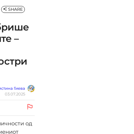
SHARE
збрише
те –
остри
стина Гиева
03.07.2025
личности од
емениот