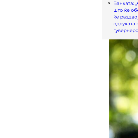
Банката: 
што ќе об
ќе раздвој
одлуката 
гувернер