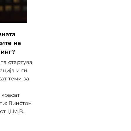
вната
вите на
ринг?
ата стартува
ација и ги
ат теми за
.
 красат
ти: Винстон
от Џ.М.В.