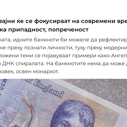
зајни ќе се фокусираат на современи вр
чка припадност, попреченост
ата, идните банкноти би можеле да рефлекти
не преку познати личности, туку преку модерни
ожени теми се појавуваат примери како Ангел
 ДНК спиралата. На банкнотите нема да може 
човек, освен монархот.