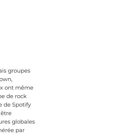
ais groupes
down,
eux ont même
pe de rock
e de Spotify
 être
ures globales
nérée par