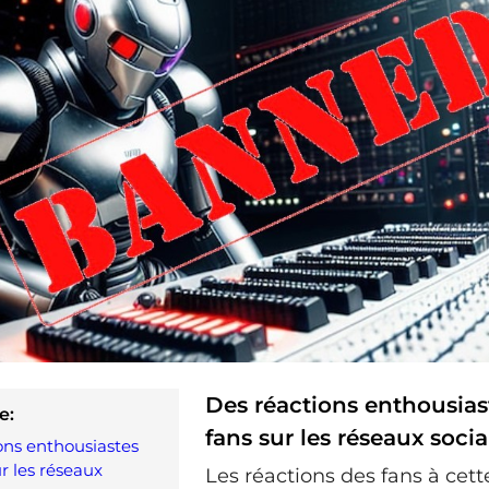
Des réactions enthousias
e:
fans sur les réseaux soci
ons enthousiastes
r les réseaux
Les réactions des fans à cet