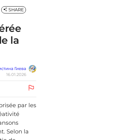
SHARE
érée
e la
стина Гиева
16.01.2026
risée par les
éativité
hansons
t. Selon la