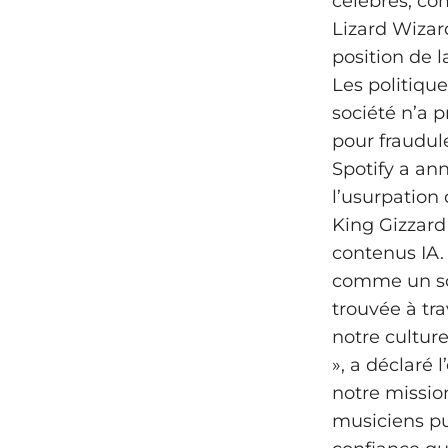
célèbres, co
Lizard Wizar
position de l
Les politique
société n’a 
pour fraudul
Spotify a an
l’usurpation
King Gizzard
contenus IA.
comme un sou
trouvée à tra
notre cultur
», a déclaré 
notre mission
musiciens pu