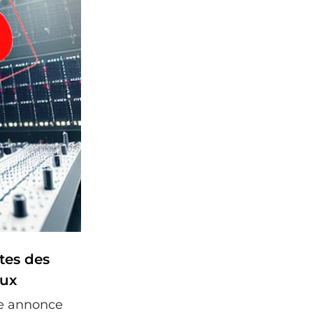
tes des
aux
te annonce