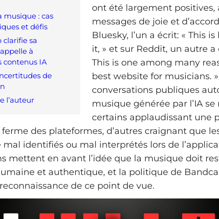
ont été largement positives,
a musique : cas
messages de joie et d’accord
ques et défis
Bluesky, l’un a écrit: « This 
larifie sa
it, » et sur Reddit, un autre
 appelle à
es contenus IA
This is one among many reaso
incertitudes de
best website for musicians. 
on
conversations publiques auto
e l’auteur
musique générée par l’IA se 
certains applaudissant une p
s ferme des plateformes, d’autres craignant que l
 mal identifiés ou mal interprétés lors de l’applica
ans mettent en avant l’idée que la musique doit re
umaine et authentique, et la politique de Bandc
econnaissance de ce point de vue.