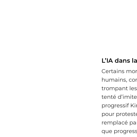
L’IA dans l
Certains mor
humains, co
trompant le
tenté d’imit
progressif K
pour proteste
remplacé par
que progress