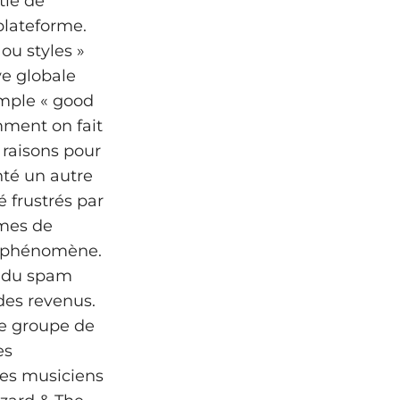
tie de
 plateforme.
 ou styles »
ve globale
imple « good
omment on fait
s raisons pour
nté un autre
 frustrés par
rmes de
u phénomène.
t du spam
des revenus.
le groupe de
es
es musiciens