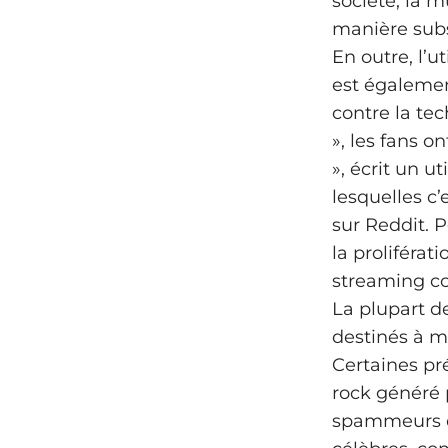
société, la 
manière subst
En outre, l’ut
est égalemen
contre la te
», les fans o
», écrit un u
lesquelles c’
sur Reddit. 
la proliférat
streaming c
La plupart d
destinés à m
Certaines pr
rock généré 
spammeurs e