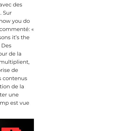
 avec des
. Sur
is how you do
 a commenté: «
ns it’s the
» Des
ur de la
multiplient,
rise de
es contenus
tion de la
ster une
amp est vue