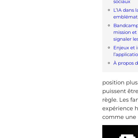
sociaux
L’IA dans l
emblémati
Bandcamp c
mission et
signaler l
Enjeux et 
l’applicati
À propos d
position plu
puissent être
règle. Les f
expérience h
comme une r