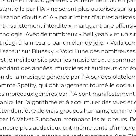
musique et l’audio générés « entièrement ou en par
antielle par l’IA » ne seront plus autorisés sur la
ilisation d’outils d’IA « pour imiter d’autres artistes
t « strictement interdite », marquant une offensi
chnologie. Avec de nombreux « hell yeah » et un s
nt réagi à la mesure par un élan de joie. « Voilà c
tilisateur sur Bluesky. « Voici l’une des nombreuse
est le meilleur site pour les musiciens », a comme
Pendant des années, musiciens et auditeurs ont été
ion de la musique générée par l’IA sur des platefo
omme Spotify, qui ont largement tourné le dos a
es morceaux générés par l’IA sont manifestemen
anipuler l’algorithme et à accumuler des vues et 
étendent être de vrais groupes humains, comme 
par IA Velvet Sundown, trompant les auditeurs. D
ncore plus audacieux ont même tenté d’imiter d