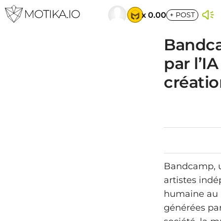
x 0.00
+
POST
Bandca
par l’I
créati
Bandcamp, un
artistes indé
humaine au p
générées par