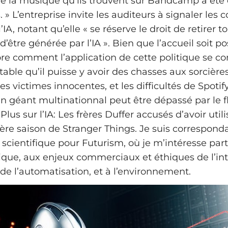
e la musique qu’ils trouvent sur Bandcamp a été 
» L’entreprise invite les auditeurs à signaler les 
’IA, notant qu’elle « se réserve le droit de retirer
être générée par l’IA ». Bien que l’accueil soit pos
re comment l’application de cette politique se conc
able qu’il puisse y avoir des chasses aux sorcières 
es victimes innocentes, et les difficultés de Spoti
géant multinationnal peut être dépassé par le f
Plus sur l’IA: Les frères Duffer accusés d’avoir uti
ière saison de Stranger Things. Je suis correspond
 scientifique pour Futurism, où je m’intéresse par
sique, aux enjeux commerciaux et éthiques de l’in
et de l’automatisation, et à l’environnement.