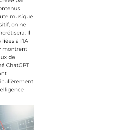
créée par
contenus
 toute musique
itif, on ne
rétisera. Il
liées à l’IA
fy montrent
lux de
lisé ChatGPT
ant
ticulièrement
telligence