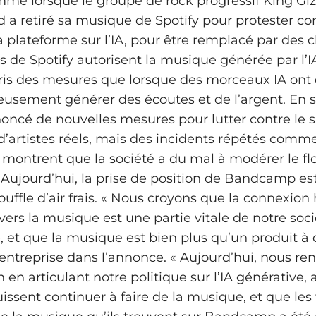
mme lorsque le groupe de rock progressif King Gi
d a retiré sa musique de Spotify pour protester con
a plateforme sur l’IA, pour être remplacé par des c
s de Spotify autorisent la musique générée par l’IA
pris des mesures que lorsque des morceaux IA ont é
eusement générer des écoutes et de l’argent. En 
noncé de nouvelles mesures pour lutter contre le 
 d’artistes réels, mais des incidents répétés comme
 montrent que la société a du mal à modérer le fl
 Aujourd’hui, la prise de position de Bandcamp est
ffle d’air frais. « Nous croyons que la connexio
vers la musique est une partie vitale de notre soci
e, et que la musique est bien plus qu’un produit
l’entreprise dans l’annonce. « Aujourd’hui, nous re
 en articulant notre politique sur l’IA générative, 
issent continuer à faire de la musique, et que les 