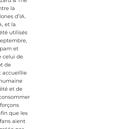
zzard & The
tre la
lones d’IA.
, et la
té utilisés
septembre,
spam et
 celui de
ot de
 accueillie
n humaine
été et de
 à consommer
nforçons
afin que les
fans aient