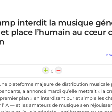
mp interdit la musique gén
A et place l’humain au cœur d
on
Кри
0
e plateforme majeure de distribution musicale p
pendants, a annoncé mardi qu’elle mettrait « la cr
remier plan » en interdisant pur et simple les c
 l’IA — et les amateurs de musique s’en réjouissen