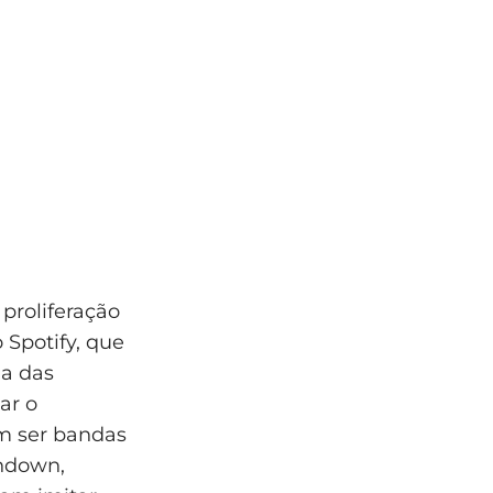
proliferação
Spotify, que
ia das
ar o
em ser bandas
undown,