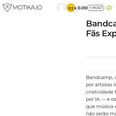
x 0.00
+
POST
Bandca
Fãs Ex
Bandcamp, um
por artistas 
criatividade
por IA — e o
que música e
não serão ma