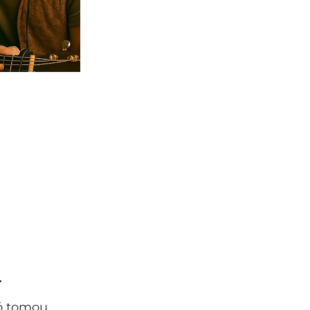
r
só tomou