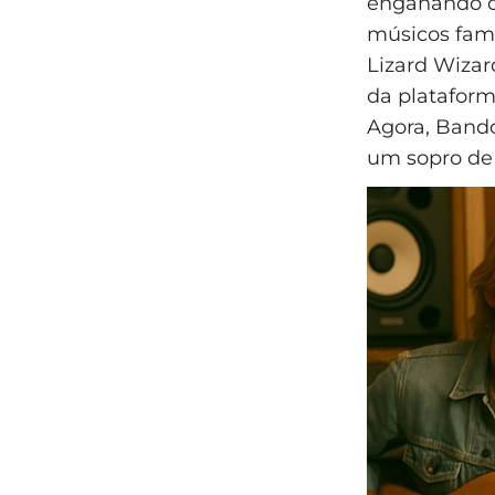
enganando o
músicos fam
Lizard Wizar
da plataform
Agora, Bandc
um sopro de 