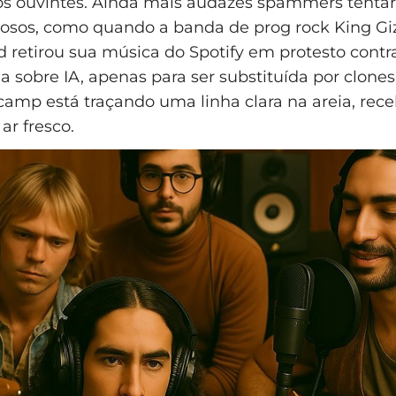
s ouvintes. Ainda mais audazes spammers tentar
osos, como quando a banda de prog rock King Gi
d retirou sua música do Spotify em protesto contr
a sobre IA, apenas para ser substituída por clones
amp está traçando uma linha clara na areia, rec
ar fresco.