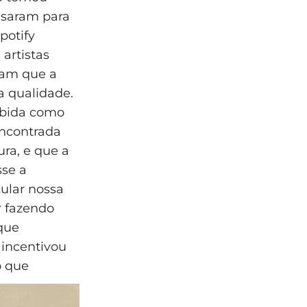
usaram para
potify
artistas
ram que a
a qualidade.
ebida como
encontrada
ura, e que a
sse a
ular nossa
r fazendo
que
incentivou
o que