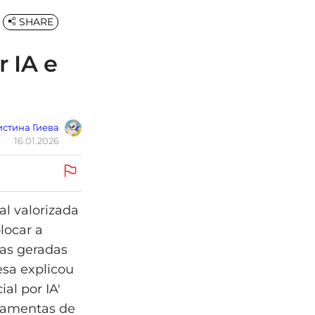
SHARE
 IA e
стина Гиева
16.01.2026
l valorizada
locar a
cas geradas
esa explicou
al por IA'
rramentas de