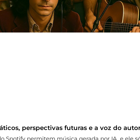
áticos, perspectivas futuras e a voz do auto
 do Spotify permitem música gerada por IA, e ele 