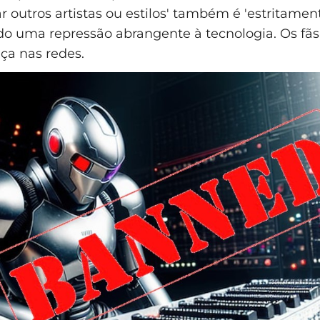
ar outros artistas ou estilos' também é 'estritament
o uma repressão abrangente à tecnologia. Os fãs
ça nas redes.