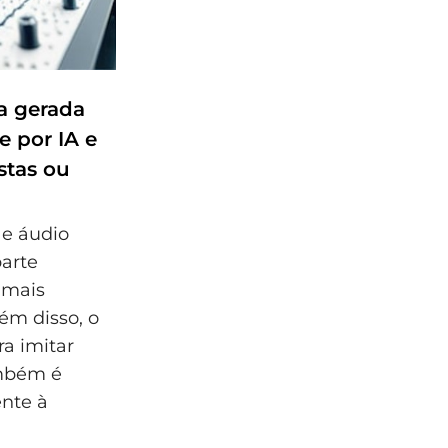
a gerada
e por IA e
stas ou
e áudio
arte
o mais
ém disso, o
ra imitar
ambém é
ente à