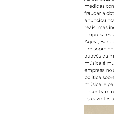
medidas cont
fraudar a ob
anunciou nov
reais, mas i
empresa está
Agora, Bandc
um sopro de
através da m
música é mui
empresa no a
política sob
música, e pa
encontram n
os ouvintes 