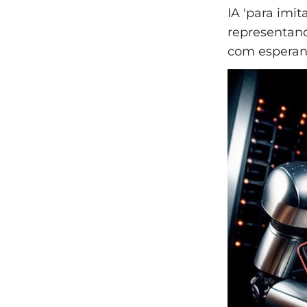
IA 'para imit
representand
com esperan