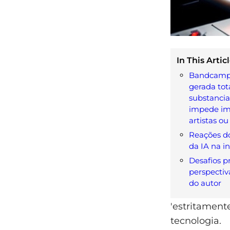
In This Articl
Bandcamp 
gerada tot
substancia
impede im
artistas ou
Reações do
da IA na i
Desafios pr
perspectiv
do autor
'estritament
tecnologia.