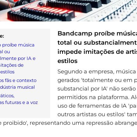
Bandcamp proíbe músic
e:
total ou substancialment
proíbe música
impede imitações de arti
al ou
lmente por IA e
estilos
itações de
Segundo a empresa, música 
 estilos
gerados 'totalmente ou em p
s fãs e contexto
ndústria musical
substancial por IA' não serã
áticos,
permitidos na plataforma. Al
as futuras e a voz
uso de ferramentas de IA 'pa
outros artistas ou estilos' t
e proibido', representando uma repressão abrang