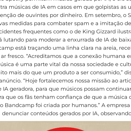
ra músicas de IA em casos em que golpistas as 
tenção de ouvintes por dinheiro. Em setembro, o S
as medidas para combater spam e a imitação de 
ncidentes frequentes como o de King Gizzard ilust
 lutando para moderar a enxurrada de IA de baix
amp está traçando uma linha clara na areia, rec
 ar fresco. “Acreditamos que a conexão humana 
úsica é uma parte vital da nossa sociedade e cult
to mais do que um produto a ser consumido,” di
núncio. “Hoje fortalecemos nossa missão ao artic
re IA geradora, para que músicos possam continua
ra que os fãs tenham confiança de que a música 
o Bandcamp foi criada por humanos.” A empresa 
a denunciar conteúdos gerados por IA, observand