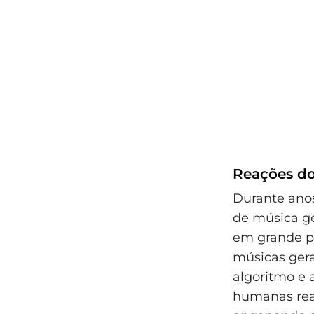
Reações dos
Durante anos
de música ge
em grande pa
músicas gera
algoritmo e 
humanas reai