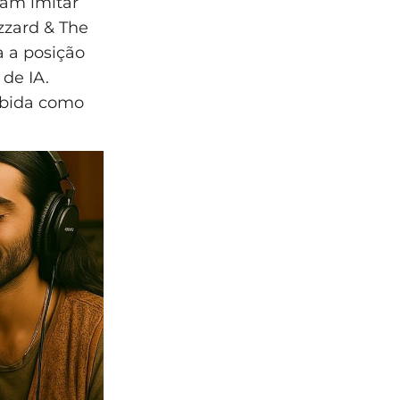
am imitar
zzard & The
a a posição
 de IA.
ebida como