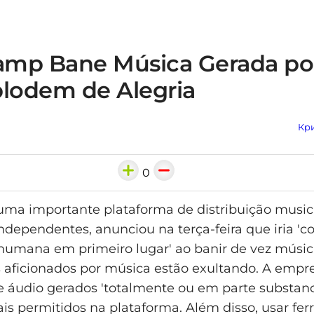
mp Bane Música Gerada por
plodem de Alegria
Кри
0
a importante plataforma de distribuição musica
independentes, anunciou na terça-feira que iria 'co
 humana em primeiro lugar' ao banir de vez músi
s aficionados por música estão exultando. A empr
 áudio gerados 'totalmente ou em parte substanci
is permitidos na plataforma. Além disso, usar fe