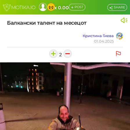
+
x 0.00
POST
SHARE
Балкански талент на месецот
Кристина Гиева
01.04.2025
2