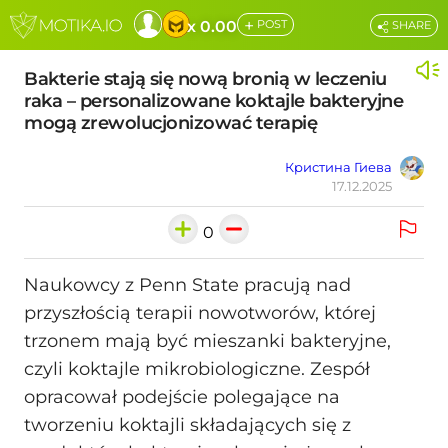
+
x 0.00
POST
SHARE
Bakterie stają się nową bronią w leczeniu
raka – personalizowane koktajle bakteryjne
mogą zrewolucjonizować terapię
Кристина Гиева
17.12.2025
0
Naukowcy z Penn State pracują nad
przyszłością terapii nowotworów, której
trzonem mają być mieszanki bakteryjne,
czyli koktajle mikrobiologiczne. Zespół
opracował podejście polegające na
tworzeniu koktajli składających się z