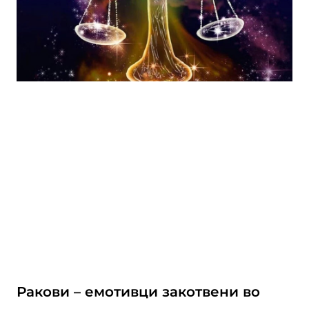
Ракови – емотивци закотвени во