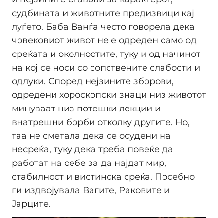
судбината и животните предизвици кај
луѓето. Баба Ванѓа често говорела дека
човековиот живот не е одреден само од
среќата и околностите, туку и од начинот
на кој се носи со сопствените слабости и
одлуки. Според нејзините зборови,
одредени хороскопски знаци низ животот
минуваат низ потешки лекции и
внатрешни борби отколку другите. Но,
таа не сметала дека се осудени на
несреќа, туку дека треба повеќе да
работат на себе за да најдат мир,
стабилност и вистинска среќа. Посебно
ги издвојувала Вагите, Раковите и
Јарците.