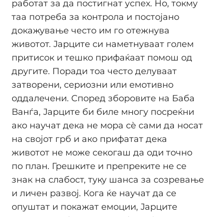
работат за да постигнат успех. Но, токму
таа потреба за контрола и постојано
докажување често им го отежнува
животот. Јарците си наметнуваат голем
притисок и тешко прифаќаат помош од
другите. Поради тоа често делуваат
затворени, сериозни или емотивно
оддалечени. Според зборовите на Баба
Ванѓа, Јарците би биле многу посреќни
ако научат дека не мора сè сами да носат
на својот грб и ако прифатат дека
животот не може секогаш да оди точно
по план. Грешките и препреките не се
знак на слабост, туку шанса за созревање
и личен развој. Кога ќе научат да се
опуштат и покажат емоции, Јарците