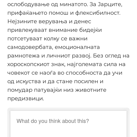
ослободување од минатото. За Јарците,
прифаќањето помош и флексибилност.
Нејзините верувања и денес
привлекуваат внимание бидејќи
потсетуваат колку се важни
самодовербата, емоционалната
рамнотежа и личниот развој. Без оглед на
хороскопскиот знак, најголемата сила на
човекот се наоѓа во способноста да учи
од искуства и да стане посилен и
помудар патувајќи низ животните
предизвици.