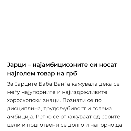
Јарци – најамбициозните си носат
најголем товар на грб
За Јарците Баба Ванѓа кажувала дека се
меѓу најупорните и најиздржливите
хороскопски знаци. Познати се по
дисциплина, трудољубивост и голема
амбиција. Ретко се откажуваат од своите
цели и подготвени се долго и напорно да