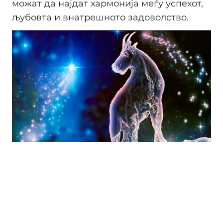
можат да најдат хармонија меѓу успехот,
љубовта и внатрешното задоволство.