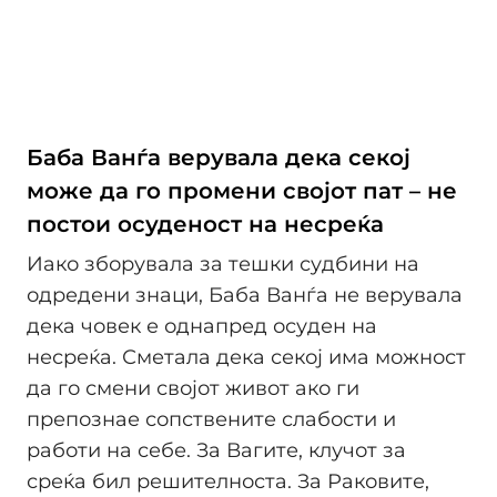
Баба Ванѓа верувала дека секој
може да го промени својот пат – не
постои осуденост на несреќа
Иако зборувала за тешки судбини на
одредени знаци, Баба Ванѓа не верувала
дека човек е однапред осуден на
несреќа. Сметала дека секој има можност
да го смени својот живот ако ги
препознае сопствените слабости и
работи на себе. За Вагите, клучот за
среќа бил решителноста. За Раковите,