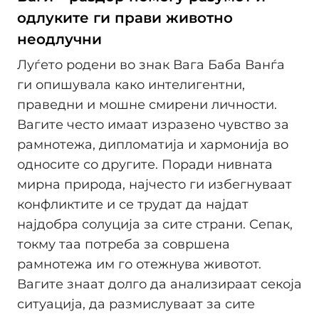
одлуките ги прави животно
неодлучни
Луѓето родени во знак Вага Баба Ванѓа
ги опишувала како интелигентни,
праведни и мошне смирени личности.
Вагите често имаат изразено чувство за
рамнотежа, дипломатија и хармонија во
односите со другите. Поради нивната
мирна природа, најчесто ги избегнуваат
конфликтите и се трудат да најдат
најдобра солуција за сите страни. Сепак,
токму таа потреба за совршена
рамнотежа им го отежнува животот.
Вагите знаат долго да анализираат секоја
ситуација, да размислуваат за сите