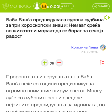
+
x 0.00
POST
SHARE
Баба Ванѓа предвидувала сурова судбина
за три хороскопски знаци: Немаат среќа
во животот и мораат да се борат за секоја
радост
Кристина Гиева
28.05.2026
25
Пророштвата и верувањата на Баба
Ванѓа веќе со години предизвикуваат
огромно внимание ширум светот. Многу
луѓе со љубопитност ги следеле
нејзините предвидувања за иднината, но
и нејзините ставови за карактерот,