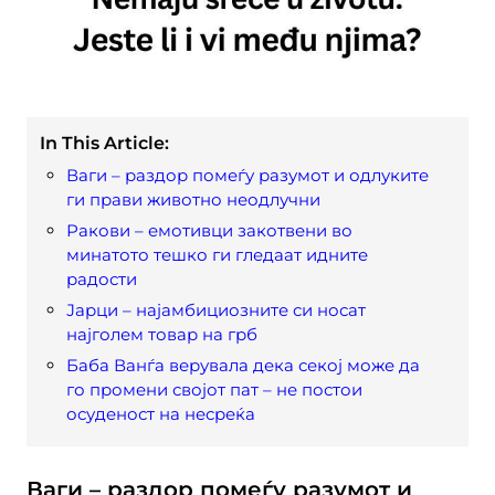
In This Article:
Ваги – раздор помеѓу разумот и одлуките
ги прави животно неодлучни
Ракови – емотивци закотвени во
минатото тешко ги гледаат идните
радости
Јарци – најамбициозните си носат
најголем товар на грб
Баба Ванѓа верувала дека секој може да
го промени својот пат – не постои
осуденост на несреќа
Ваги – раздор помеѓу разумот и