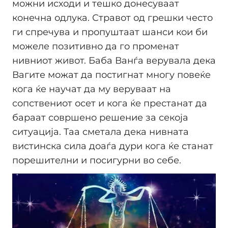
можни исходи и тешко донесуваат
конечна одлука. Стравот од грешки често
ги спречува и пропуштаат шанси кои би
можеле позитивно да го променат
нивниот живот. Баба Ванѓа верувала дека
Вагите можат да постигнат многу повеќе
кога ќе научат да му веруваат на
сопствениот осет и кога ќе престанат да
бараат совршено решение за секоја
ситуација. Таа сметала дека нивната
вистинска сила доаѓа дури кога ќе станат
порешителни и посигурни во себе.