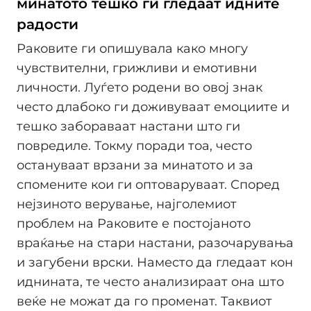
минатото тешко ги гледаат идните
радости
Раковите ги опишувала како многу
чувствителни, грижливи и емотивни
личности. Луѓето родени во овој знак
често длабоко ги доживуваат емоциите и
тешко забораваат настани што ги
повредиле. Токму поради тоа, често
остануваат врзани за минатото и за
спомените кои ги оптоваруваат. Според
нејзиното верување, најголемиот
проблем на Раковите е постојаното
враќање на стари настани, разочарувања
и загубени врски. Наместо да гледаат кон
иднината, те често анализираат она што
веќе не можат да го променат. Таквиот