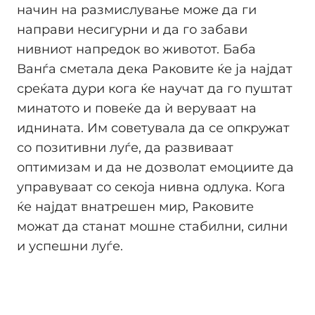
начин на размислување може да ги
направи несигурни и да го забави
нивниот напредок во животот. Баба
Ванѓа сметала дека Раковите ќе ја најдат
среќата дури кога ќе научат да го пуштат
минатото и повеќе да ѝ веруваат на
иднината. Им советувала да се опкружат
со позитивни луѓе, да развиваат
оптимизам и да не дозволат емоциите да
управуваат со секоја нивна одлука. Кога
ќе најдат внатрешен мир, Раковите
можат да станат мошне стабилни, силни
и успешни луѓе.