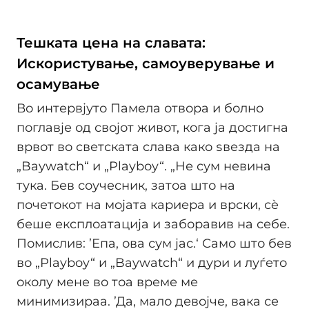
Тешката цена на славата:
Искористување, самоуверување и
осамување
Во интервјуто Памела отвора и болно
поглавје од својот живот, кога ја достигна
врвот во светската слава како ѕвезда на
„Baywatch“ и „Playboy“. „Не сум невина
тука. Бев соучесник, затоа што на
почетокот на мојата кариера и врски, сè
беше експлоатација и заборавив на себе.
Помислив: ’Епа, ова сум јас.‘ Само што бев
во „Playboy“ и „Baywatch“ и дури и луѓето
околу мене во тоа време ме
минимизираа. ’Да, мало девојче, вака се