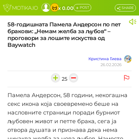
+
x 0.00
POST
SHARE
58-годишната Памела Андерсон по пет
бракови: „Немам желба за љубов“ –
проговори за лошите искуства од
Baywatch
Кристина Гиева
26.02.2026
25
Памела Андерсон, 58 години, некогашна
секс икона која своевремено беше на
насловните страници поради бурниот
љубовен живот и петте брака, сега ја
отвора душата и признава дека нема
никаква желба за нова љубов. Наместо