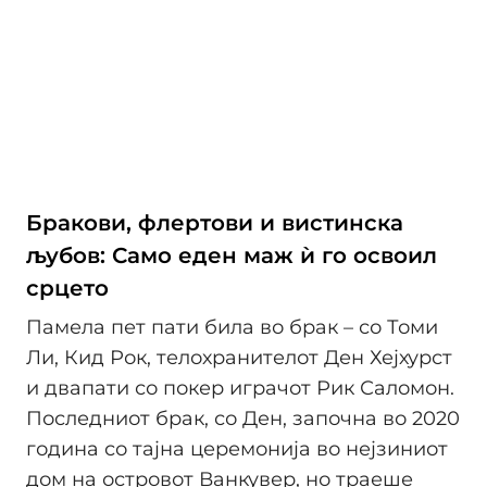
Бракови, флертови и вистинска
љубов: Само еден маж ѝ го освоил
срцето
Памела пет пати била во брак – со Томи
Ли, Кид Рок, телохранителот Ден Хејхурст
и двапати со покер играчот Рик Саломон.
Последниот брак, со Ден, започна во 2020
година со тајна церемонија во нејзиниот
дом на островот Ванкувер, но траеше