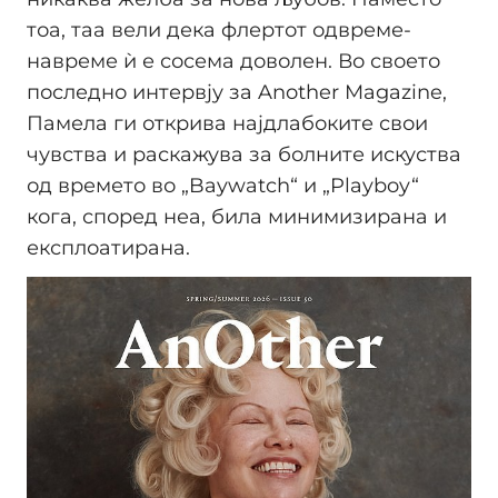
тоа, таа вели дека флертот одвреме-
навреме ѝ е сосема доволен. Во своето
последно интервју за Another Magazine,
Памела ги открива најдлабоките свои
чувства и раскажува за болните искуства
од времето во „Baywatch“ и „Playboy“
кога, според неа, била минимизирана и
експлоатирана.