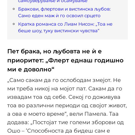
самоуверување и осамување
Бракови, флертови и вистинска љубов:
Само еден маж ѝ го освоил срцето
Кратка романса со Лиам Нисон: „Тоа не
беше шоу, туку вистински чувства“
Пет брака, но љубовта не ѝ е
приоритет: „Флерт еднаш годишно
ми е доволно“
„Само сакам да го ослободам змејот. Не
ми треба никој на мојот пат. Сакам да го
извадам тоа од себе. Секој го доживува
тоа во различни периоди од својот живот,
а ова е моето време“, вели Памела. Таа
додава: „Постојат тие големи зборови од
Ошо – ’Способноста да бидеш сам е