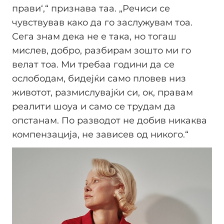
прави‘,“ признава таа. „Речиси се
чувствував како да го заслужувам тоа.
Сега знам дека не е така, но тогаш
мислев, добро, разбирам зошто ми го
велат тоа. Ми требаа години да се
ослободам, бидејќи само пловев низ
животот, размислувајќи си, ок, правам
реалити шоуа и само се трудам да
опстанам. По разводот не добив никаква
компензација, не зависев од никого.“