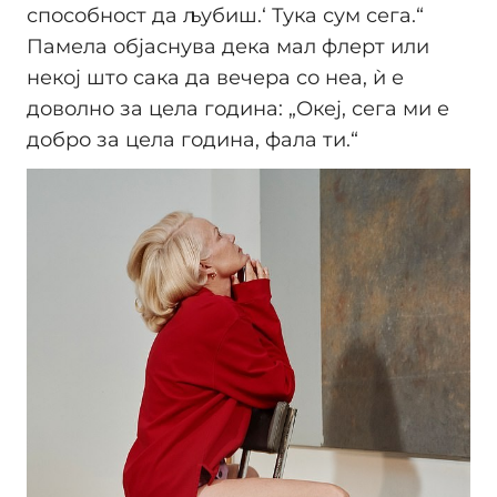
способност да љубиш.‘ Тука сум сега.“
Памела објаснува дека мал флерт или
некој што сака да вечера со неа, ѝ е
доволно за цела година: „Океј, сега ми е
добро за цела година, фала ти.“