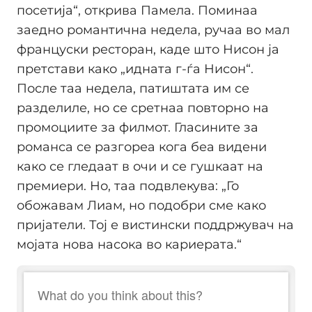
посетија“, открива Памела. Поминаа
заедно романтична недела, ручаа во мал
француски ресторан, каде што Нисон ја
претстави како „идната г-ѓа Нисон“.
После таа недела, патиштата им се
разделиле, но се сретнаа повторно на
промоциите за филмот. Гласините за
романса се разгореа кога беа видени
како се гледаат в очи и се гушкаат на
премиери. Но, таа подвлекува: „Го
обожавам Лиам, но подобри сме како
пријатели. Тој е вистински поддржувач на
мојата нова насока во кариерата.“