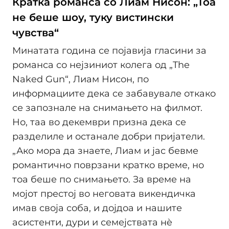
Кратка романса со Лиам Нисон: „Тоа
не беше шоу, туку вистински
чувства“
Минатата година се појавија гласини за
романса со нејзиниот колега од „The
Naked Gun“, Лиам Нисон, по
информациите дека се забавувале откако
се запознале на снимањето на филмот.
Но, таа во декември призна дека се
разделиле и останале добри пријатели.
„Ако мора да знаете, Лиам и јас бевме
романтично поврзани кратко време, но
тоа беше по снимањето. За време на
мојот престој во неговата викендичка
имав своја соба, и дојдоа и нашите
асистенти, дури и семејствата нè