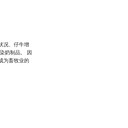
状况、仔牛增
染奶制品。 因
成为畜牧业的