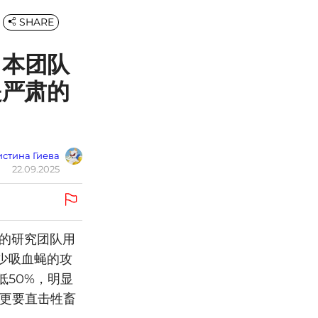
SHARE
日本团队
是严肃的
стина Гиева
22.09.2025
心的研究团队用
少吸血蝇的攻
50%，明显
，更要直击牲畜