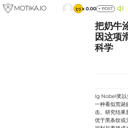
x 0.00
+
POST
把奶牛
因这项
科学
Ig Nobe
一种看似荒诞
击。研究结果
优于黑条纹或