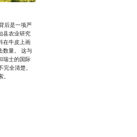
但背后是一项严
知县农业研究
料在牛皮上画
击数量。 这与
和瑞士的国际
不完全清楚。
索。