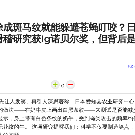
涂成斑马纹就能躲避苍蝇叮咬？
滑稽研究获Ig诺贝尔奖，但背后
Кри
0
l奖以先让人发笑、再引人深思著称。日本爱知县农业研究中
的做法——在奶牛皮上画出白黑条纹——来测试是否能减
显示，身上带有白色条纹的奶牛，受到蝇类攻击的频率约低
无花纹的牛。 这项研究提醒我们：科学不仅要制造笑点