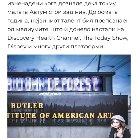
изненадени кога дознале дека токму
малата Автум стои зад нив. До осмата
година, нејзиниот талент бил препознаен
од медиумите, што ѝ донело настапи на
Discovery Health Channel, The Today Show,
Disney и многу други платформи.