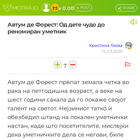
+
x 0.00
POST
SHARE
Автум де Форест: Од дете чудо до
реномиран уметник
Кристина Гиева
14.03.2025
7
Автум де Форест првпат земала четка во
рака на петгодишна возраст, а веќе на
шест години сакала да го покаже својот
талент на светот. Нејзиниот татко ѝ
обезбедил штанд на локален уметнички
настан, каде што посетителите, мислејќи
дека уметничките дела се негови, биле