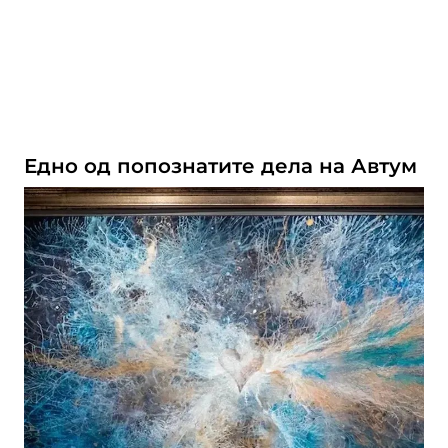
Едно од попознатите дела на Автум