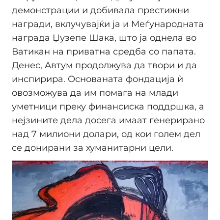
демонстрации и добивала престижни
награди, вклучувајќи ја и Меѓународната
награда Џузепе Шака, што ја однела во
Ватикан на приватна средба со папата.
Денес, Автум продолжува да твори и да
инспирира. Основаната фондација ѝ
овозможува да им помага на млади
уметници преку финансиска поддршка, а
нејзините дела досега имаат генерирано
над 7 милиони долари, од кои голем дел
се донирани за хуманитарни цели.