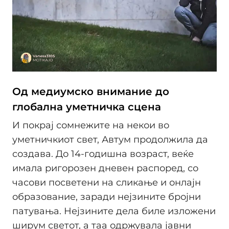
Од медиумско внимание до
глобална уметничка сцена
И покрај сомнежите на некои во
уметничкиот свет, Автум продолжила да
создава. До 14-годишна возраст, веќе
имала ригорозен дневен распоред, со
часови посветени на сликање и онлајн
образование, заради нејзините бројни
патувања. Нејзините дела биле изложени
ширум светот, а таа одржувала јавни