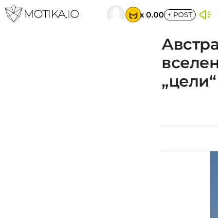
x 0.00
+
POST
Австра
вселен
„цели“ 