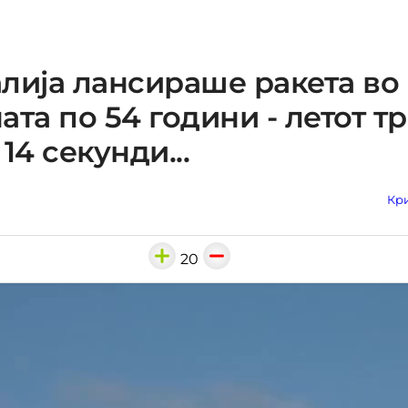
лија лансираше ракета во
ата по 54 години - летот т
14 секунди...
Кри
20