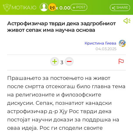
+
x 0.00
POST
SHARE
Астрофизичар тврди дека задгробниот
живот сепак има научна основа
Кристина Гиева
04.03.2025
3
Прашањето за постоењето на живот
после смртта отсекогаш било главна тема
на религиозните и филозофските
дискусии. Сепак, познатиот канадски
астрофизичар д-р Хју Рос тврди дека
постојат научни докази за поддршка на
оваа идеја. Рос ги сподели своите