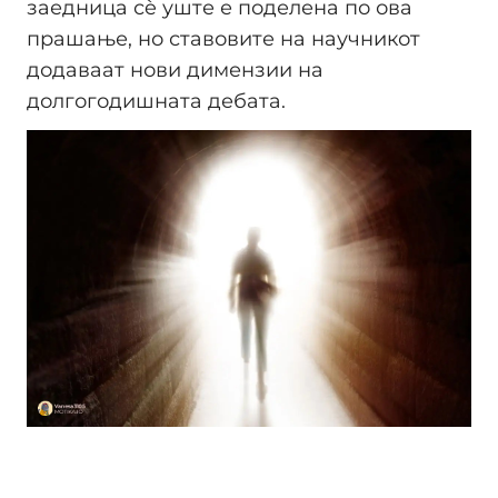
заедница сè уште е поделена по ова
прашање, но ставовите на научникот
додаваат нови димензии на
долгогодишната дебата.