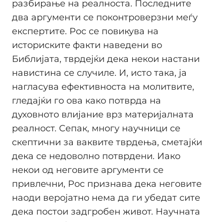
разбирање на реалноста. Последните
два аргументи се поконтроверзни меѓу
експертите. Рос се повикува на
историските факти наведени во
Библијата, тврдејќи дека некои настани
навистина се случиле. И, исто така, ја
нагласува ефективноста на молитвите,
гледајќи го ова како потврда на
духовното влијание врз материјалната
реалност. Сепак, многу научници се
скептични за ваквите тврдења, сметајќи
дека се недоволно потврдени. Иако
некои од неговите аргументи се
привлечни, Рос признава дека неговите
наоди веројатно нема да ги убедат сите
дека постои задгробен живот. Научната