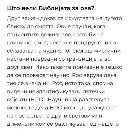
Што вели Библијата за ова?
Друг важен доказ се искуствата на луѓето
блиску до смртта. Овие случаи, кога
пациентите доживеале состојби на
клиничка смрт, често се придружени со
сеќавања на чудни, понекогаш мистични
настани поврзани со транзицијата во
друг свет. Иако таквите приказни е тешко
да се проверат научно, Рос верува дека
тие се значајни. Рос, исто така, спомна
видени неидентификувани летечки
објекти (НЛО). Научник ја разгледува
можноста дека НЛО може да укажуваат
на постоење на други светови или
димензии кои се разликуваат од нашето