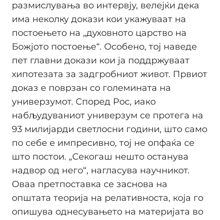
размислувања во интервју, велејќи дека
има неколку докази кои укажуваат на
постоењето на „духовното царство на
Божјото постоење“. Особено, тој наведе
пет главни докази кои ја поддржуваат
хипотезата за задгробниот живот. Првиот
доказ е поврзан со големината на
универзумот. Според Рос, иако
набљудуваниот универзум се протега на
93 милијарди светлосни години, што само
по себе е импресивно, тој не опфаќа се
што постои. „Секогаш нешто останува
надвор од него“, нагласува научникот.
Оваа претпоставка се заснова на
општата теорија на релативноста, која го
опишува однесувањето на материјата во