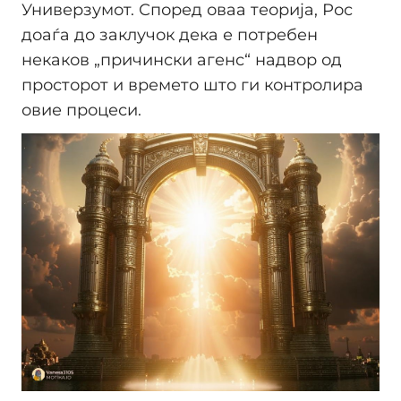
Универзумот. Според оваа теорија, Рос
доаѓа до заклучок дека е потребен
некаков „причински агенс“ надвор од
просторот и времето што ги контролира
овие процеси.