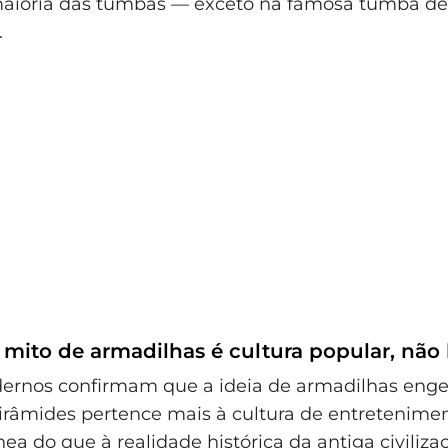
maioria das tumbas — exceto na famosa tumba de
.
mito de armadilhas é cultura popular, não 
ernos confirmam que a ideia de armadilhas eng
irâmides pertence mais à cultura de entretenime
a do que à realidade histórica da antiga civiliza