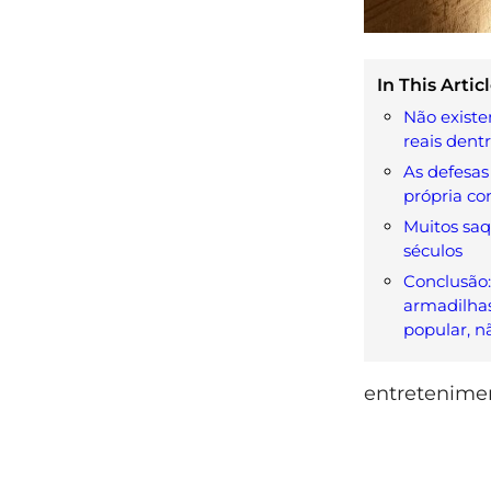
In This Articl
Não exist
reais dent
As defesas
própria co
Muitos saq
séculos
Conclusão:
armadilhas
popular, nã
entretenime