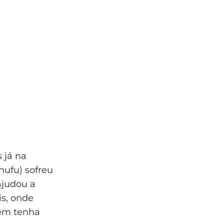
 já na
hufu) sofreu
ajudou a
is, onde
bém tenha