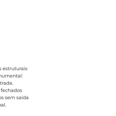
 estruturais
onumental:
trada.
m fechados
os sem saída
al.