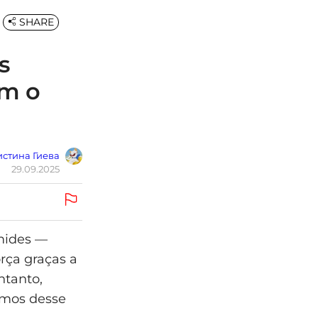
SHARE
s
em o
стина Гиева
29.09.2025
mides —
rça graças a
ntanto,
smos desse