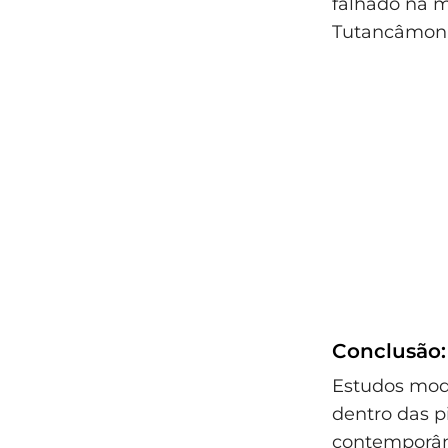
falhado na 
Tutancâmon
Conclusão: 
Estudos mod
dentro das p
contemporâne