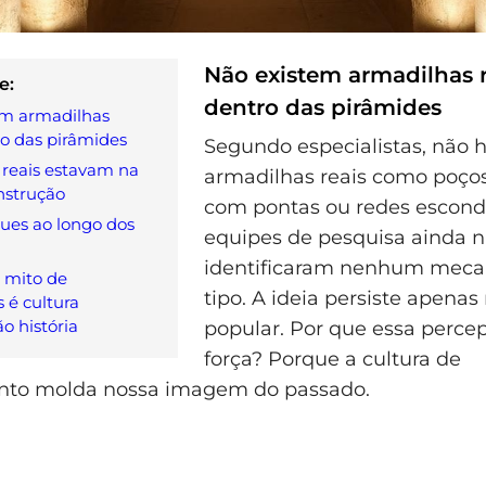
Não existem armadilhas r
e:
dentro das pirâmides
em armadilhas
ro das pirâmides
Segundo especialistas, não h
 reais estavam na
armadilhas reais como poços
nstrução
com pontas ou redes escond
ues ao longo dos
equipes de pesquisa ainda 
identificaram nenhum meca
 mito de
tipo. A ideia persiste apenas
 é cultura
o história
popular. Por que essa perc
força? Porque a cultura de
nto molda nossa imagem do passado.