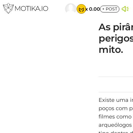
x 0.00
+
POST
As pir
perigo
mito.
Existe uma 
poços com po
filmes como 
arqueólogos