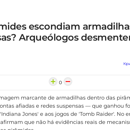
âmides escondiam armadilha
sas? Arqueólogos desment
Кри
0
imagem marcante de armadilhas dentro das pirâ
ntas afiadas e redes suspensas — que ganhou fo
'Indiana Jones' e aos jogos de 'Tomb Raider'. No e
 afirmam que não há evidências reais de mecani