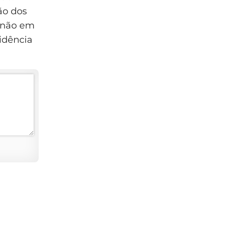
ão dos
, não em
vidência