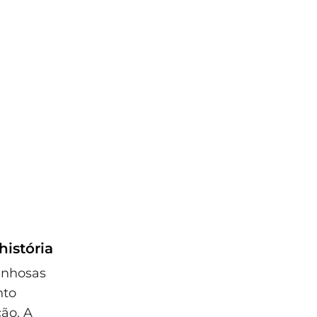
história
enhosas
nto
ção. A