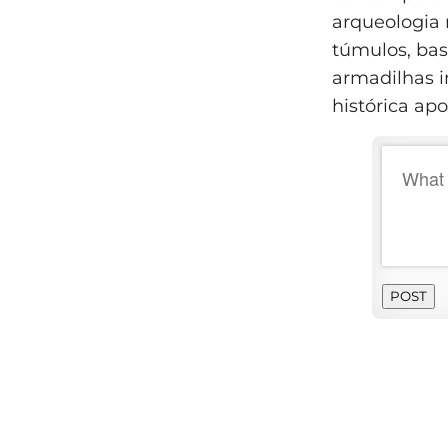
arqueologia 
túmulos, bas
armadilhas i
histórica ap
POST