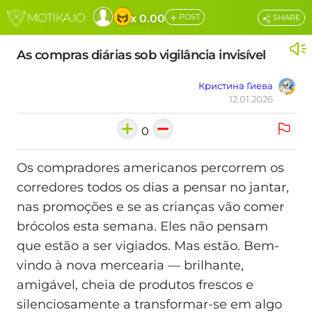
+
x 0.00
POST
SHARE
As compras diárias sob vigilância invisível
Кристина Гиева
12.01.2026
0
Os compradores americanos percorrem os
corredores todos os dias a pensar no jantar,
nas promoções e se as crianças vão comer
brócolos esta semana. Eles não pensam
que estão a ser vigiados. Mas estão. Bem-
vindo à nova mercearia — brilhante,
amigável, cheia de produtos frescos e
silenciosamente a transformar-se em algo