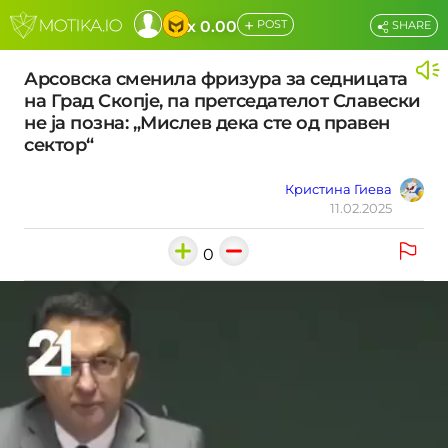
+
x 0.00
POST
SHARE
Арсовска сменила фризура за седницата
на Град Скопје, па претседателот Славески
не ја позна: „Мислев дека сте од правен
сектор“
Кристина Гиева
11.02.2025
0