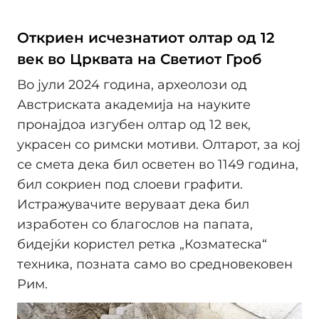
Откриен исчезнатиот олтар од 12
век во Црквата на Светиот Гроб
Во јули 2024 година, археолози од
Австриската академија на науките
пронајдоа изгубен олтар од 12 век,
украсен со римски мотиви. Олтарот, за кој
се смета дека бил осветен во 1149 година,
бил сокриен под слоеви графити.
Истражувачите веруваат дека бил
изработен со благослов на папата,
бидејќи користел ретка „Козматеска“
техника, позната само во средновековен
Рим.