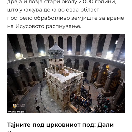
дрвја и лозја стари околу 2.000 години,
што укажува дека во оваа област
постоело обработливо земјиште за време
на Исусовото распнување.
Тајните под црковниот под: Дали