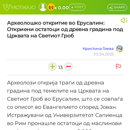
+
x 0.00
POST
SHARE
Археолошко откритие во Ерусалим:
Откриени остатоци од древна градина под
Црквата на Светиот Гроб
Кристина Гиева
03.04.2025
13
Археолози открија траги од древна
градина под темелите на Црквата на
Светиот Гроб во Ерусалим, што се совпаѓа
со описот во Евангелието според Јован.
Истражувачи од Универзитетот Сапиенца
во Рим пронашле остатоци од маслинови