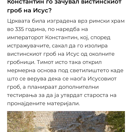
Константин го зачувал вистинскиот
гроб на Исус?
Црквата била изградена врз римски храм
во 335 година, по наредба на
императорот Константин, кој, според
истражувачите, сакал да го изолира
вистинскиот гроб на Исус од околните
гробници. Тимот исто така открил
мермерна основа под светилиштето каде
што се верува дека се наоѓа Исусовиот
гроб, а планираат дополнителни
тестирања за да ја утврдат староста на
пронајдените материјали.