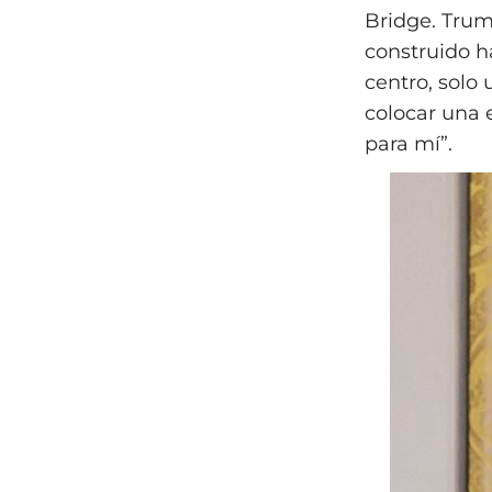
Bridge. Trump
construido h
centro, solo 
colocar una e
para mí”.