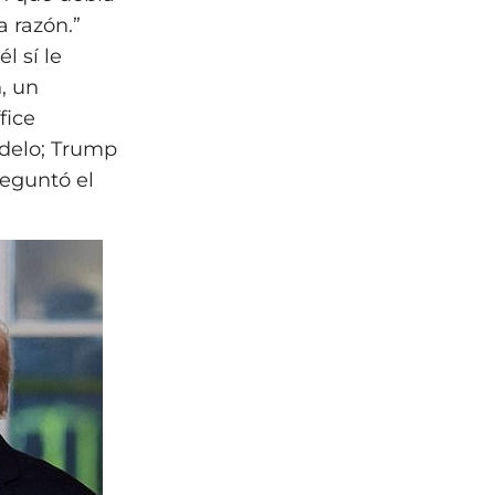
a razón.”
 sí le
, un
fice
odelo; Trump
reguntó el