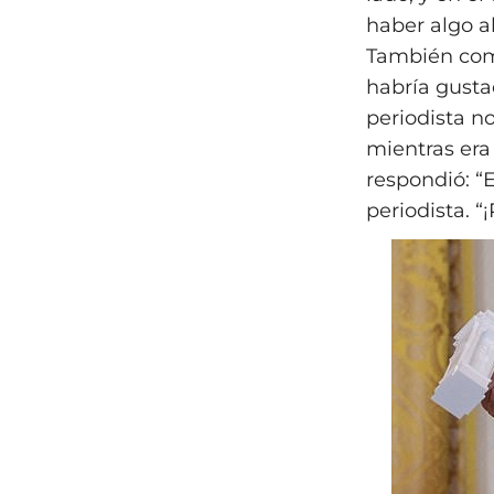
haber algo al
También come
habría gusta
periodista no
mientras era
respondió: “E
periodista. “