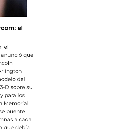
Room: el
, el
y anunció que
incoln
Arlington
odelo del
 3-D sobre su
 y para los
on Memorial
 ese puente
umnas a cada
on que debía