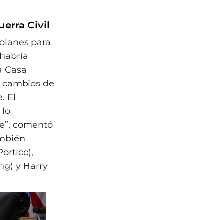
uerra Civil
 planes para
“habría
a Casa
s cambios de
. El
 lo
nte”, comentó
ambién
ortico),
ng) y Harry