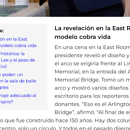
La revelación en la East 
e:
modelo cobra vida
ón en la East
odelo cobra vida
En una cena en la East Room
istórica: la
presidente reveló el diseño 
 Lee y el peso de
el arco se erigiría frente al L
ivil
Memorial, en la entrada del 
 poder: un
Memorial Bridge. Tomó un m
n la sala de baile
pies
arco y mostró varios diseños
aje adecuado al
escritorio para los reporteros
rsario?
donantes. “Eso es el Arlingt
Bridge”, afirmó. “Al final de
lo que fue construido hace 150 años. Hay dos col
 centro, solo un círculo. Y todos en el pasado dijer