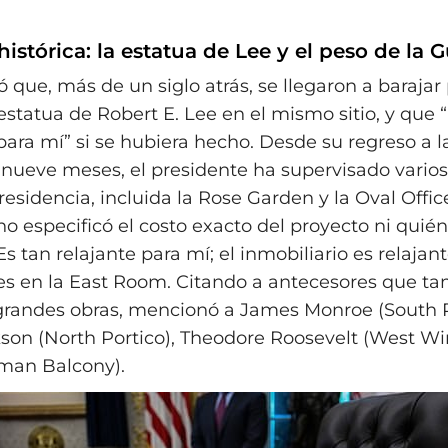
istórica: la estatua de Lee y el peso de la G
 que, más de un siglo atrás, se llegaron a barajar
estatua de Robert E. Lee en el mismo sitio, y que 
para mí” si se hubiera hecho. Desde su regreso a l
nueve meses, el presidente ha supervisado vario
residencia, incluida la Rose Garden y la Oval Office
o especificó el costo exacto del proyecto ni quién
“Es tan relajante para mí; el inmobiliario es relaja
es en la East Room. Citando a antecesores que t
randes obras, mencionó a James Monroe (South P
on (North Portico), Theodore Roosevelt (West Wi
man Balcony).