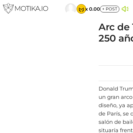
x 0.00
+
POST
Arc de
250 año
Donald Trump
un gran arco
diseño, ya a
de París, se
salón de bai
situaría fren