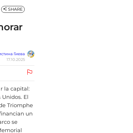
SHARE
morar
стина Гиева
17.10.2025
la capital:
 Unidos. El
 de Triomphe
financian un
arco se
 Memorial