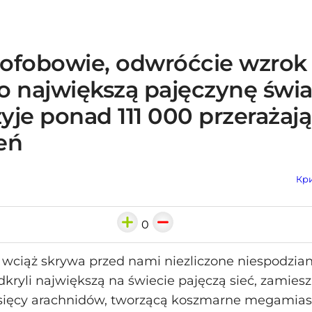
ofobowie, odwróćcie wzrok
o największą pajęczynę świa
żyje ponad 111 000 przerażaj
eń
Кри
0
 wciąż skrywa przed nami niezliczone niespodzian
ryli największą na świecie pajęczą sieć, zamiesz
ysięcy arachnidów, tworzącą koszmarne megamias