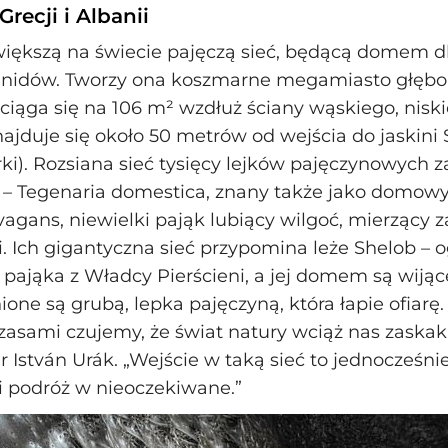
Grecji i Albanii
iększą na świecie pajęczą sieć, będącą domem d
hnidów. Tworzy ona koszmarne megamiasto głębok
zciąga się na 106 m² wzdłuż ściany wąskiego, nisk
znajduje się około 50 metrów od wejścia do jaskini
arki). Rozsiana sieć tysięcy lejków pajęczynowych 
– Tegenaria domestica, znany także jako domowy 
vagans, niewielki pająk lubiący wilgoć, mierzący 
 Ich gigantyczna sieć przypomina leże Shelob –
pająka z Władcy Pierścieni, a jej domem są wijące
one są grubą, lepka pajęczyną, która łapie ofiarę. 
asami czujemy, że świat natury wciąż nas zaskaku
r István Urák. „Wejście w taką sieć to jednocześn
i podróż w nieoczekiwane.”