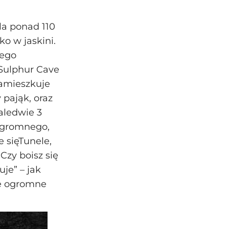
la ponad 110
o w jaskini.
iego
 Sulphur Cave
zamieszkuje
pająk, oraz
zaledwie 3
 ogromnego,
 sięTunele,
Czy boisz się
je” – jak
ie ogromne