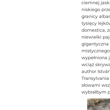
ciemnej jask
niskiego prze
granicy alba
tysięcy lejk
domestica, z
niewielki pa
gigantyczna 
mistycznego p
wypełniona je
wciąż skrywa
author Istvá
Transylvania
słowami wszy
wybrałbym po