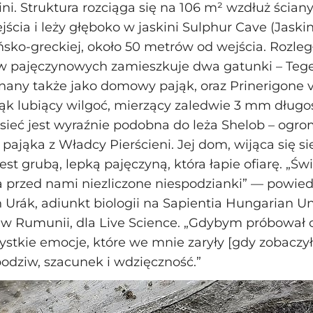
ini. Struktura rozciąga się na 106 m² wzdłuż ścian
jścia i leży głęboko w jaskini Sulphur Cave (Jaskin
ńsko‑greckiej, około 50 metrów od wejścia. Rozleg
ów pajęczynowych zamieszkuje dwa gatunki – Teg
nany także jako domowy pająk, oraz Prinerigone 
jąk lubiący wilgoć, mierzący zaledwie 3 mm długoś
sieć jest wyraźnie podobna do leża Shelob – ogr
ająka z Władcy Pierścieni. Jej dom, wijąca się sie
st grubą, lepką pajęczyną, która łapie ofiarę. „Św
 przed nami niezliczone niespodzianki” — powiedz
n Urák, adiunkt biologii na Sapientia Hungarian Uni
 w Rumunii, dla Live Science. „Gdybym próbował
stkie emocje, które we mnie zaryły [gdy zobaczył
dziw, szacunek i wdzięczność.”