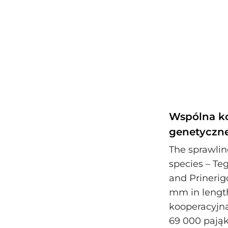
Wspólna ko
genetyczne
The sprawlin
species – Te
and Prinerig
mm in length
kooperacyjną
69 000 pająk