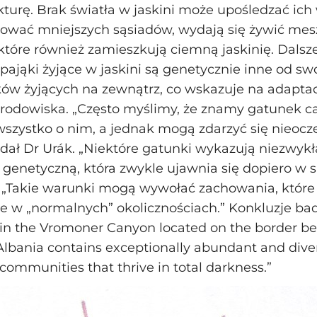
ukturę. Brak światła w jaskini może upośledzać ich
kować mniejszych sąsiadów, wydają się żywić me
które również zamieszkują ciemną jaskinię. Dalsze
 pająki żyjące w jaskini są genetycznie inne od sw
ów żyjących na zewnątrz, co wskazuje na adaptac
rodowiska. „Często myślimy, że znamy gatunek ca
szystko o nim, a jednak mogą zdarzyć się nieoc
odał Dr Urák. „Niektóre gatunki wykazują niezwykł
 genetyczną, która zwykle ujawnia się dopiero w 
 „Takie warunki mogą wywołać zachowania, które 
 w „normalnych” okolicznościach.” Konkluzje ba
 in the Vromoner Canyon located on the border b
lbania contains exceptionally abundant and dive
 communities that thrive in total darkness.”