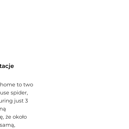
tacje
s home to two
use spider,
ring just 3
aną
, że około
 samą,