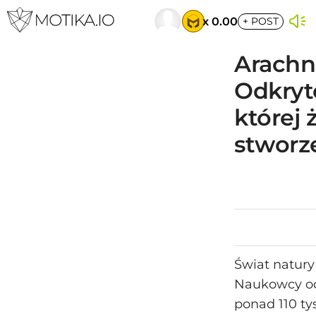
x 0.00
+
POST
Arachn
Odkryt
której 
stworz
Świat natury
Naukowcy odk
ponad 110 t