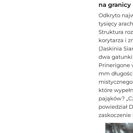
na granicy 
Odkryto najw
tysięcy arac
Struktura ro
korytarza i 
(Jaskinia Si
dwa gatunki 
Prinerigone 
mm długości.
mistycznego 
które wypełni
pająków? „Cz
powiedział D
zaskoczenie 