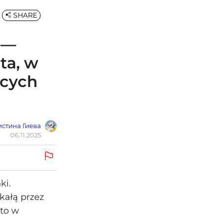
SHARE
 —
ta, w
ących
стина Гиева
06.11.2025
ki.
kałą przez
to w