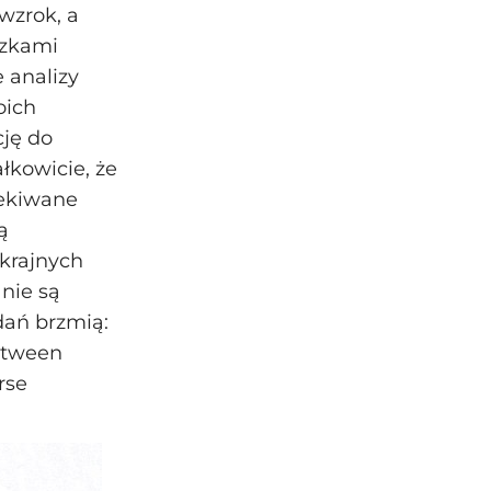
 wzrok, a
szkami
 analizy
oich
ję do
łkowicie, że
zekiwane
ą
skrajnych
nie są
dań brzmią:
etween
rse