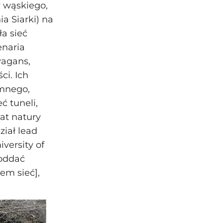
y wąskiego,
ia Siarki) na
ła sieć
enaria
vagans,
ci. Ich
omnego,
ć tuneli,
iat natury
iał lead
versity of
 oddać
em sieć],