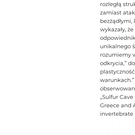
rozległą str
zamiast ata
bezżądłymi, 
wykazały, że
odpowiednik
unikalnego ś
rozumiemy w
odkrycia,” d
plastyczność
warunkach.”
obserwowane
„Sulfur Cave
Greece and A
invertebrate