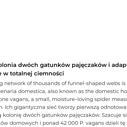
lonia dwóch gatunków pajęczaków i adap
 w totalnej ciemności
g network of thousands of funnel‑shaped webs i
genaria domestica, also known as the domestic ho
one vagans, a small, moisture–loving spider measu
. Ich gigantyczna sieć tworzy pierwszą odnotow
 kolonię dwóch gatunków pajęczaków. Szacuje się
ów domowych i ponad 42 000 P. vagans dzieli tę