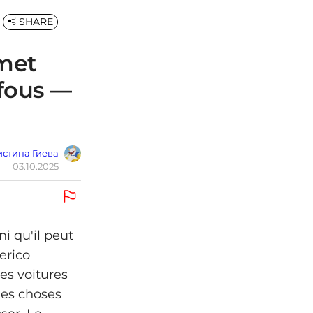
SHARE
omet
fous —
стина Гиева
03.10.2025
i qu'il peut
erico
es voitures
des choses