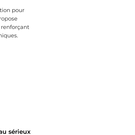
tion pour
propose
 renforçant
niques.
au sérieux