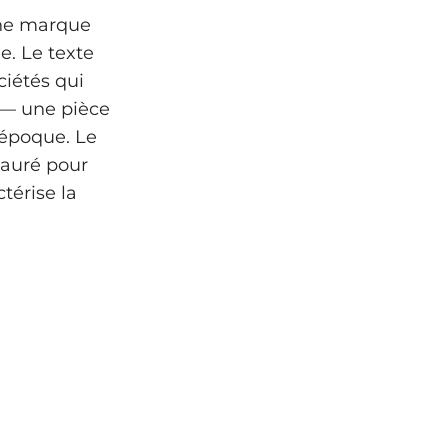
une marque
e. Le texte
ciétés qui
 — une pièce
’époque. Le
tauré pour
térise la