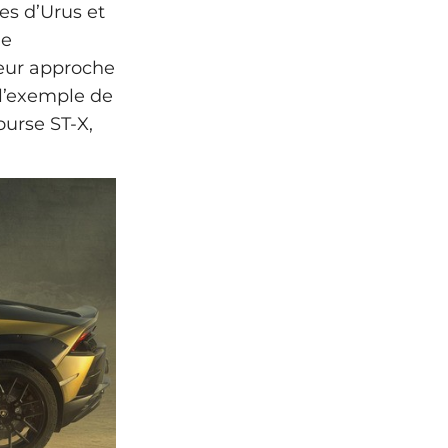
es d’Urus et
le
leur approche
 l’exemple de
ourse ST‑X,