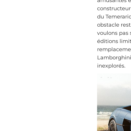
amusantes et
constructeur 
du Temerario.
obstacle rest
voulons pas 
éditions lim
remplacement
Lamborghini 
inexplorés.