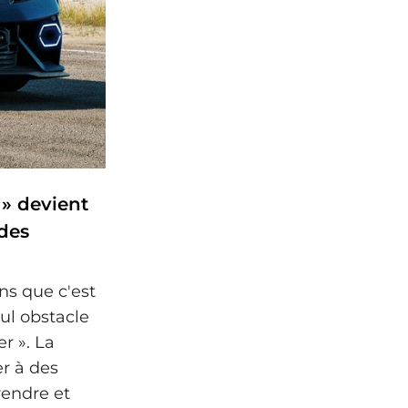
 » devient
 des
ns que c'est
eul obstacle
r ». La
r à des
rendre et