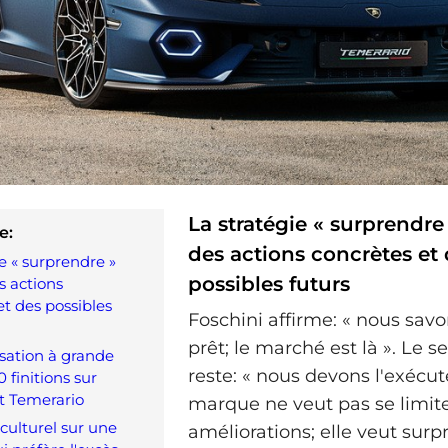
La stratégie « surprendre
e:
des actions concrètes et
e « surprendre »
possibles futurs
s actions
et des possibles
Foschini affirme: « nous savo
prêt; le marché est là ». Le s
sation à grande
reste: « nous devons l'exécute
0 finitions sur
t Temerario
marque ne veut pas se limite
culturel sur une
améliorations; elle veut surp