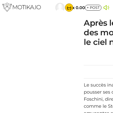
x 0.00
+
POST
Après 
des mo
le ciel
Le succès in
pousser ses 
Foschini, di
comme le Ste