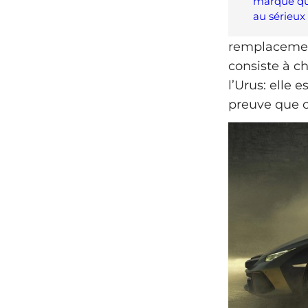
marque qui
au sérieux
remplacement
consiste à c
l’Urus: elle 
preuve que c