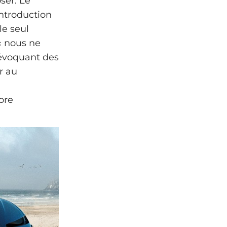
ser. Le
introduction
le seul
 « nous ne
 évoquant des
r au
ore