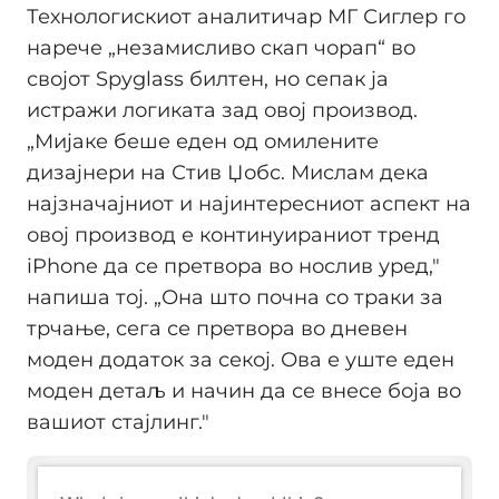
Технологискиот аналитичар МГ Сиглер го
нарече „незамисливо скап чорап“ во
својот Spyglass билтен, но сепак ја
истражи логиката зад овој производ.
„Мијаке беше еден од омилените
дизајнери на Стив Џобс. Мислам дека
најзначајниот и најинтересниот аспект на
овој производ е континуираниот тренд
iPhone да се претвора во нослив уред,"
напиша тој. „Она што почна со траки за
трчање, сега се претвора во дневен
моден додаток за секој. Ова е уште еден
моден детаљ и начин да се внесе боја во
вашиот стајлинг."