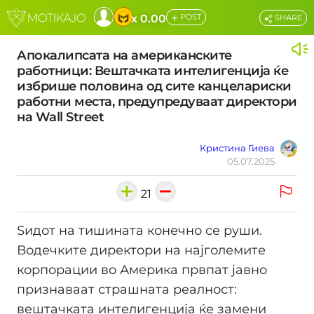
+
x 0.00
POST
SHARE
Апокалипсата на американските
работници: Вештачката интелигенција ќе
избрише половина од сите канцелариски
работни места, предупредуваат директори
на Wall Street
Кристина Гиева
05.07.2025
21
Ѕидот на тишината конечно се руши.
Водечките директори на најголемите
корпорации во Америка првпат јавно
признаваат страшната реалност:
вештачката интелигенција ќе замени