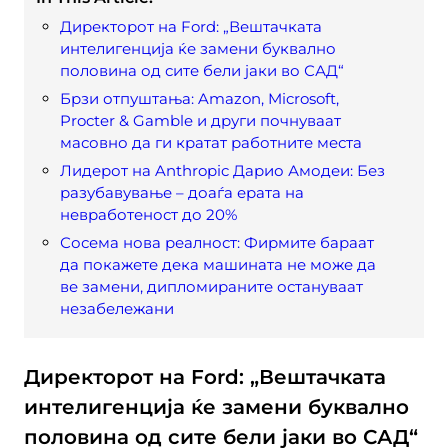
Директорот на Ford: „Вештачката
интелигенција ќе замени буквално
половина од сите бели јаки во САД“
Брзи отпуштања: Amazon, Microsoft,
Procter & Gamble и други почнуваат
масовно да ги кратат работните места
Лидерот на Anthropic Дарио Амодеи: Без
разубавување – доаѓа ерата на
невработеност до 20%
Сосема нова реалност: Фирмите бараат
да покажете дека машината не може да
ве замени, дипломираните остануваат
незабележани
Директорот на Ford: „Вештачката
интелигенција ќе замени буквално
половина од сите бели јаки во САД“