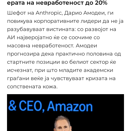
ерата на невработеност до 20%
Шефот на Anthropic, Дарио Амодеи, ги
повикува корпоративните лидери да не ја
разубавуваат вистината: со развојот на
АИ најверојатно ќе се соочиме со
масовна невработеност. Амодеи
прогнозира дека практично половина од
стартните позиции во белиот сектор ќе
исчезнат, при што младите академски
граѓани веќе ја чувствуваат кризата на
сопствената кожа.