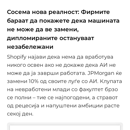
Сосема нова реалност: Фирмите
бараат да покажете дека машината
не може да ве замени,
дипломираните остануваат
незабележани
Shopify најави дека нема да вработува
никого освен ако не докаже дека АИ не
може да ја заврши работата. JPMorgan ќе
замени 10% од своите луѓе со АИ. Клупата
на невработени млади со факултет брзо
се полни – тие се најпогодени, а стравот
од рецесија и напуштени амбиции расте
секој ден.