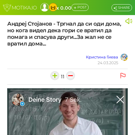
+
x 0.00
POST
SHARE
Андреј Стојанов - Тргнал да си оди дома,
но кога видел дека гори се вратил да
помага и спасува други...За жал не се
вратил дома...
Кристина Гиева
24.03.2025
11