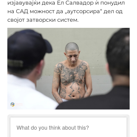
изјавувајќи дека Ел Салвадор ѝ понудил
на САД можност да „аутсорсира“ дел од
својот затворски систем.