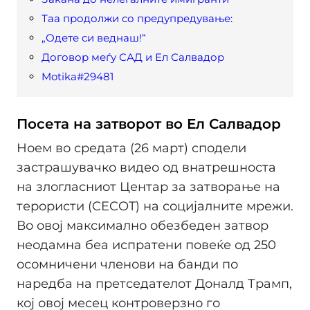
Таа продолжи со предупредување:
„Одете си веднаш!“
Договор меѓу САД и Ел Салвадор
Motika#29481
Посета на затворот во Ел Салвадор
Ноем во средата (26 март) сподели
застрашувачко видео од внатрешноста
на злогласниот Центар за затворање на
терористи (CECOT) на социјалните мрежи.
Во овој максимално обезбеден затвор
неодамна беа испратени повеќе од 250
осомничени членови на банди по
наредба на претседателот Доналд Трамп,
кој овој месец контроверзно го