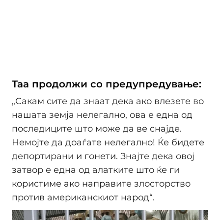
Таа продолжи со предупредување:
„Сакам сите да знаат дека ако влезете во
нашата земја нелегално, ова е една од
последиците што може да ве снајде.
Немојте да доаѓате нелегално! Ќе бидете
депортирани и гонети. Знајте дека овој
затвор е една од алатките што ќе ги
користиме ако направите злосторство
против американскиот народ“.