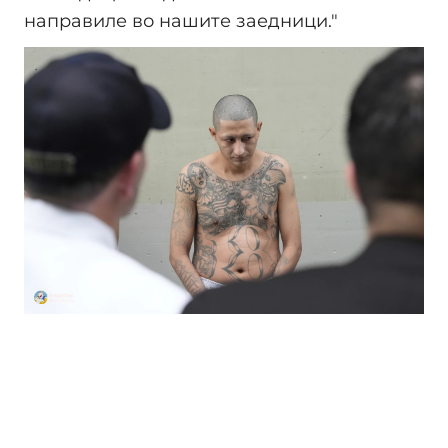
направиле во нашите заедници."