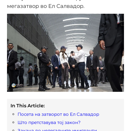
мегазатвор во Ел Салвадор.
In This Article:
Посета на затворот во Ел Салвадор
Што претставува тој закон?
Закана до нелегалните имигранти