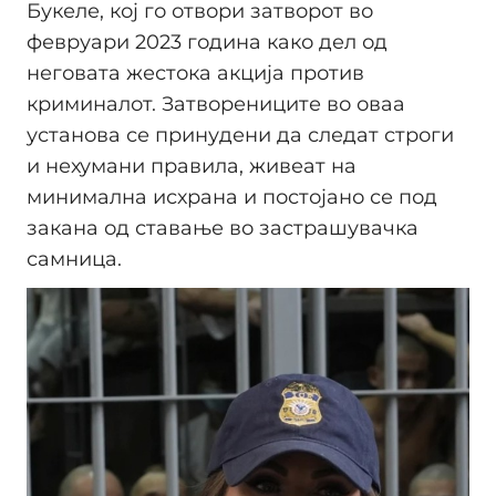
Букеле, кој го отвори затворот во
февруари 2023 година како дел од
неговата жестока акција против
криминалот. Затворениците во оваа
установа се принудени да следат строги
и нехумани правила, живеат на
минимална исхрана и постојано се под
закана од ставање во застрашувачка
самница.