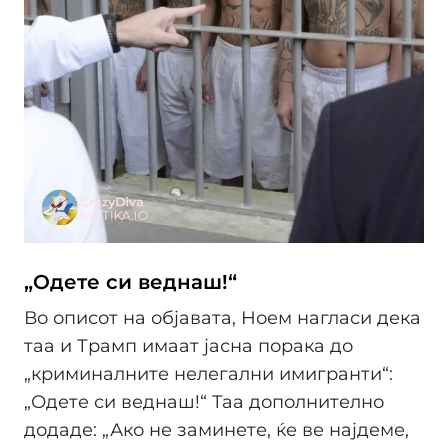
„Одете си веднаш!“
Во описот на објавата, Ноем нагласи дека
таа и Трамп имаат јасна порака до
„криминалните нелегални имигранти“:
„Одете си веднаш!“ Таа дополнително
додаде: „Ако не заминете, ќе ве најдеме,