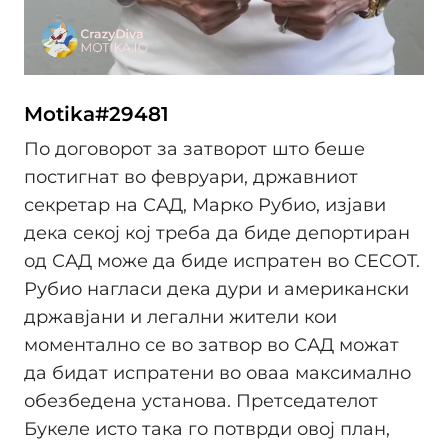
Motika#29481
По договорот за затворот што беше
постигнат во февруари, државниот
секретар на САД, Марко Рубио, изјави
дека секој кој треба да биде депортиран
од САД може да биде испратен во CECOT.
Рубио нагласи дека дури и американски
државјани и легални жители кои
моментално се во затвор во САД можат
да бидат испратени во оваа максимално
обезбедена установа. Претседателот
Букеле исто така го потврди овој план,