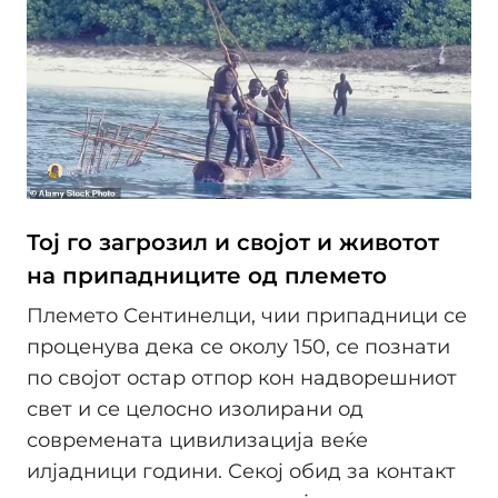
Тој го загрозил и својот и животот
на припадниците од племето
Племето Сентинелци, чии припадници се
проценува дека се околу 150, се познати
по својот остар отпор кон надворешниот
свет и се целосно изолирани од
современата цивилизација веќе
илјадници години. Секој обид за контакт