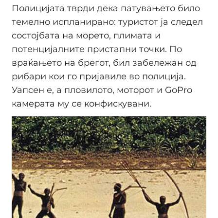
Полицијата тврди дека патувањето било
темелно испланирано: туристот ја следел
состојбата на морето, плимата и
потенцијалните пристапни точки. По
враќањето на брегот, бил забележан од
рибари кои го пријавиле во полиција.
Уапсен е, а пловилото, моторот и GoPro
камерата му се конфискувани.