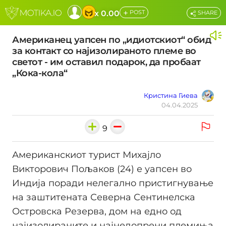
+
x 0.00
POST
SHARE
Американец уапсен по „идиотскиот“ обид
за контакт со најизолираното племе во
светот - им оставил подарок, да пробаат
„Кока-кола“
Кристина Гиева
04.04.2025
9
Американскиот турист Михајло
Викторович Пoљаков (24) е уапсен во
Индија поради нелегално пристигнување
на заштитената Северна Сентинелска
Островска Резерва, дом на едно од
најизолираните и најнедопрени племиња