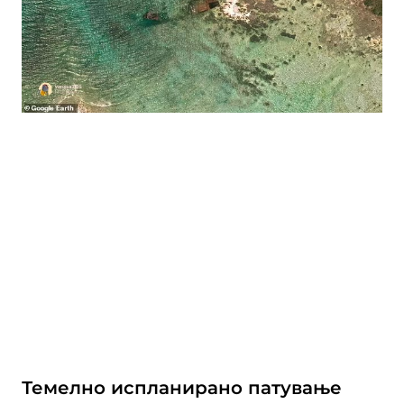
Темелно испланирано патување