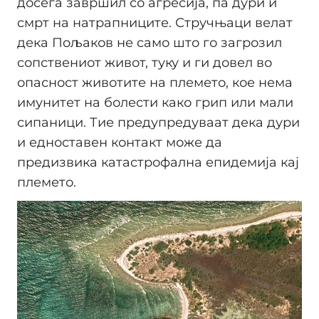
досега завршил со агресија, па дури и
смрт на натрапниците. Стручњаци велат
дека Пoљаков не само што го загрозил
сопствениот живот, туку и ги довел во
опасност животите на племето, кое нема
имунитет на болести како грип или мали
сипаници. Тие предупредуваат дека дури
и едноставен контакт може да
предизвика катастрофална епидемија кај
племето.