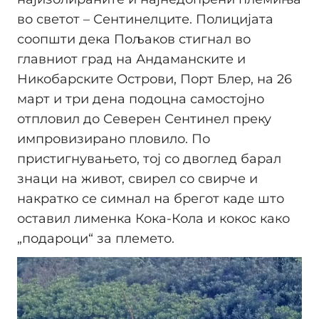
во светот – Сентинелците. Полицијата
соопшти дека Пoљаков стигнал во
главниот град на Андаманските и
Никобарските Острови, Порт Блер, на 26
март и три дена подоцна самостојно
отпловил до Северен Сентинел преку
импровизирано пловило. По
пристигнувањето, тој со двоглед барал
знаци на живот, свирел со свирче и
накратко се симнал на брегот каде што
оставил лименка Кока-Кола и кокос како
„подароци“ за племето.