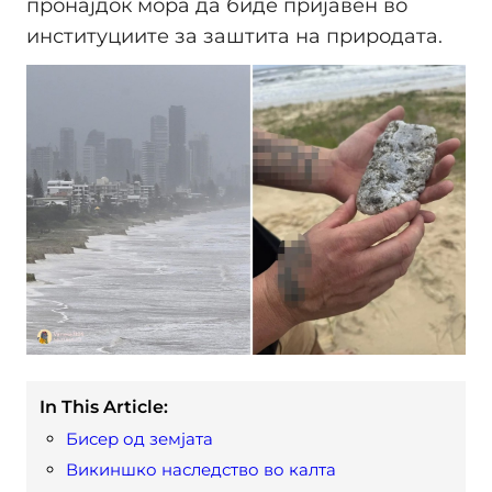
пронајдок мора да биде пријавен во
институциите за заштита на природата.
In This Article:
Бисер од земјата
Викиншко наследство во калта