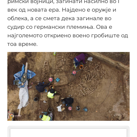
римски војници, загинати насилно во I
век од новата ера. Најдено е оружје и
облека, а се смета дека загинале во
судир со германски племиња. Ова е
најголемото откриено воено гробиште од
тоа време.