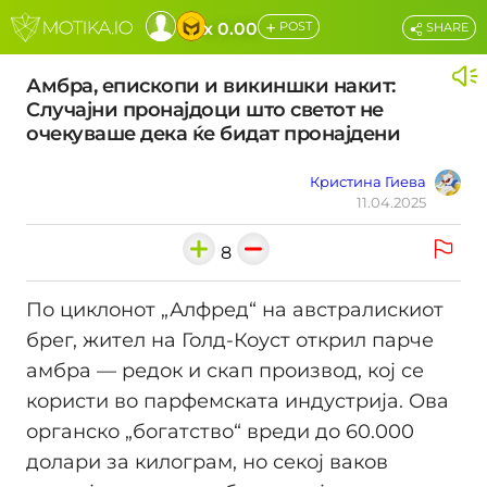
+
x 0.00
POST
SHARE
Амбра, епископи и викиншки накит:
Случајни пронајдоци што светот не
очекуваше дека ќе бидат пронајдени
Кристина Гиева
11.04.2025
8
По циклонот „Алфред“ на австралискиот
брег, жител на Голд-Коуст открил парче
амбра — редок и скап производ, кој се
користи во парфемската индустрија. Ова
органско „богатство“ вреди до 60.000
долари за килограм, но секој ваков