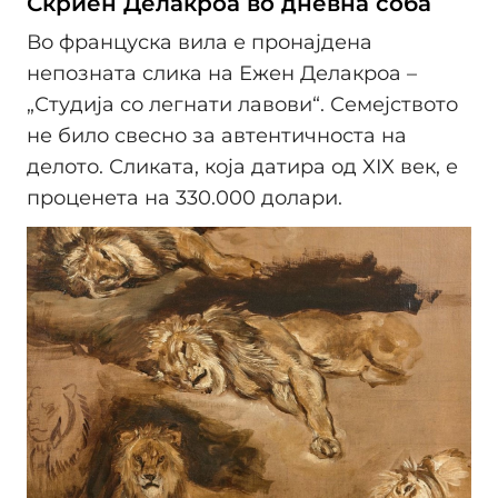
Скриен Делакроа во дневна соба
Во француска вила е пронајдена
непозната слика на Ежен Делакроа –
„Студија со легнати лавови“. Семејството
не било свесно за автентичноста на
делото. Сликата, која датира од XIX век, е
проценета на 330.000 долари.