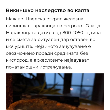
Викиншко наследство во калта
Маж во Шведска открил железна
викиншка нараквица на островот Оланд.
Нараквицата датира од 800–1050 година
и се смета за ритуален дар оставен во
мочуриште. Нејзиното зачувување е
овозможено поради средината без
кислород, а археолозите најавуваат
понатамошни истражувања.