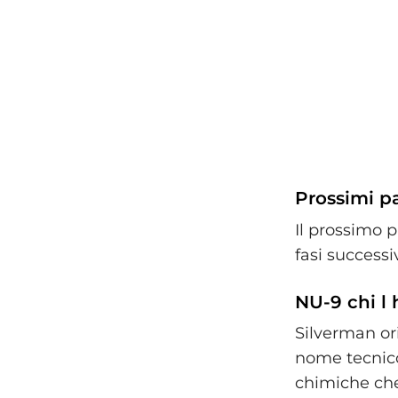
Prossimi pa
Il prossimo p
fasi successi
NU-9 chi l
Silverman or
nome tecnico 
chimiche che