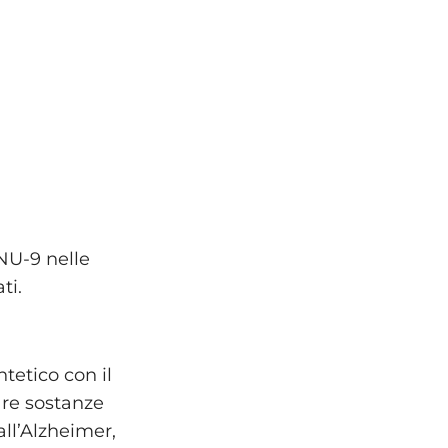
 NU-9 nelle
ti.
tetico con il
are sostanze
ll’Alzheimer,