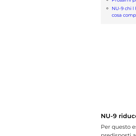
NU-9 chi l
cosa comp
NU-9 riduc
Per questo es
predisposti a