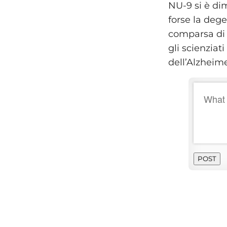
NU-9 si è dim
forse la deg
comparsa di 
gli scienziat
dell’Alzheime
POST