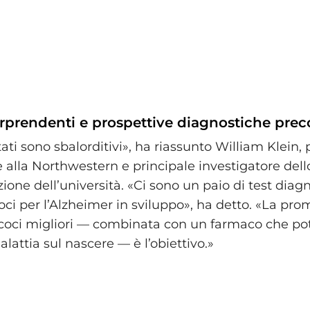
orprendenti e prospettive diagnostiche prec
tati sono sbalorditivi», ha riassunto William Klein, 
alla Northwestern e principale investigatore dello
ione dell’università. «Ci sono un paio di test diagn
ci per l’Alzheimer in sviluppo», ha detto. «La pro
coci migliori — combinata con un farmaco che po
lattia sul nascere — è l’obiettivo.»