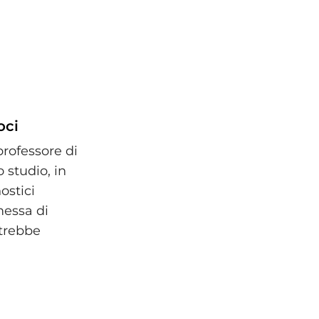
oci
professore di
 studio, in
ostici
messa di
trebbe