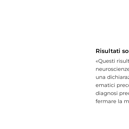
Risultati s
«Questi risul
neuroscienze 
una dichiaraz
ematici preco
diagnosi pre
fermare la ma