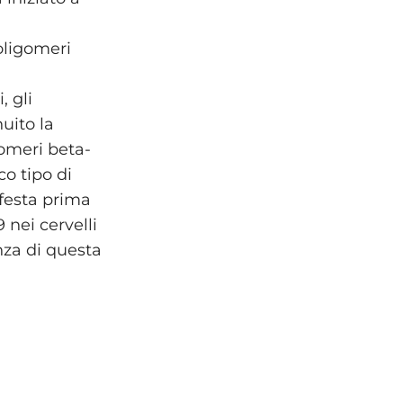
oligomeri
, gli
uito la
omeri beta-
o tipo di
ifesta prima
 nei cervelli
nza di questa