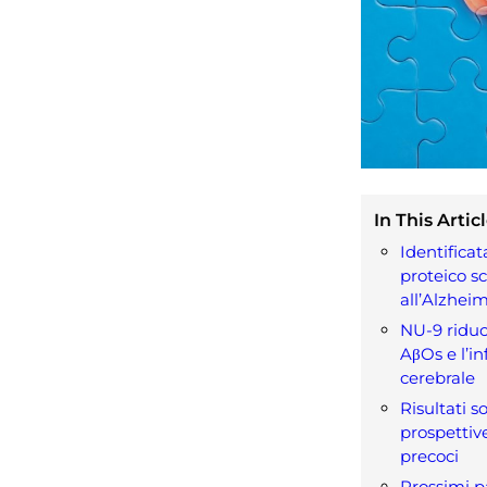
In This Articl
Identificat
proteico s
all’Alzhei
NU-9 riduc
AβOs e l’i
cerebrale
Risultati s
prospettiv
precoci
Prossimi p