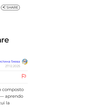
SHARE
are
стина Гиева
27.12.2025
vo composto
pi — aprendo
ui la