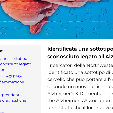
Identificata una sottotip
e:
sconosciuto legato all’A
a una sottotipo
conosciuto legato
I ricercatori della Northwes
mer
identificato una sottotipo di 
e i ACU193+
cervello che può portare all’
nfiammazione
secondo un nuovo articolo p
Alzheimer’s & Dementia: The
orprendenti e
e diagnostiche
the Alzheimer’s Association
dimostrato che il loro nuovo
assi