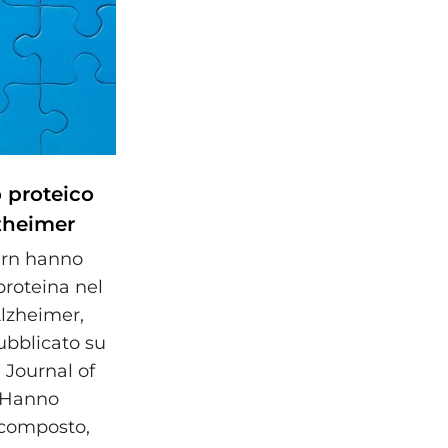
o proteico
lzheimer
tern hanno
proteina nel
Alzheimer,
ubblicato su
 Journal of
. Hanno
 composto,