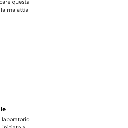
care questa
 la malattia
le
 laboratorio
 iniziato a