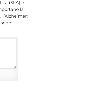
fica (SLA) e
omportano la
ll’Alzheimer:
 segni