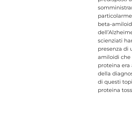
somministrar
particolarme
beta-amiloid
dell’Alzheime
scienziati h
presenza di 
amiloidi che
proteina era
della diagno
di questi to
proteina tos