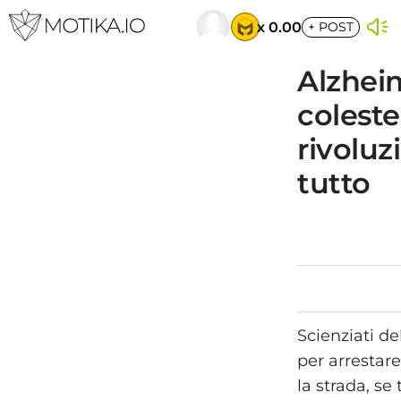
x 0.00
+
POST
Alzheim
coleste
rivolu
tutto
Scienziati d
per arrestare
la strada, se