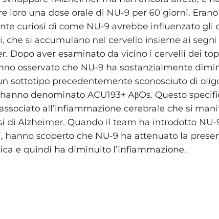
e loro una dose orale di NU-9 per 60 giorni. Erano
nte curiosi di come NU-9 avrebbe influenzato gli 
i, che si accumulano nel cervello insieme ai segni
r. Dopo aver esaminato da vicino i cervelli dei topi
anno osservato che NU-9 ha sostanzialmente dimin
un sottotipo precedentemente sconosciuto di olig
 hanno denominato ACU193+ AβOs. Questo specific
 associato all’infiammazione cerebrale che si man
si di Alzheimer. Quando il team ha introdotto NU-9
pi, hanno scoperto che NU-9 ha attenuato la prese
sica e quindi ha diminuito l’infiammazione.