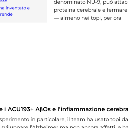
denominato NU-9, può attac
 ha inventato e
proteina cerebrale e fermare
rende
— almeno nei topi, per ora.
e i ACU193+ AβOs e l’infiammazione cerebra
perimento in particolare, il team ha usato topi da
 sviluppare l’Alzheimer ma non ancora affetti, e ha