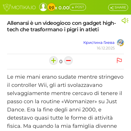
+
x 0.00
POST
SHARE
Allenarsi è un videogioco con gadget high-
tech che trasformano i pigri in atleti
Кристина Гиева
16.12.2025
0
Le mie mani erano sudate mentre stringevo
il controller Wii, gli arti svolazzavano
selvaggiamente mentre cercavo di tenere il
passo con la routine «Womanizer» su Just
Dance. Era la fine degli anni 2000, e
detestavo quasi tutte le forme di attività
fisica. Ma quando la mia famiglia divenne