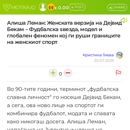
+
x 0.00
POST
SHARE
Алиша Леман: Женската верзија на Дејвид
Бекам – Фудбалска ѕвезда, модел и
глобален феномен кој ги руши границите
на женскиот спорт
Кристина Гиева
20.07.2025
0
Во 90-тите години, терминот „фудбалска
славна личност“ го носеше Дејвид Бекам,
а сега, ова ново лице на спортот ги
комбинира фудбалот, модата и славата
како никогаш досега. Алиша Леман,
напаѓачка на Јувентус и членка на