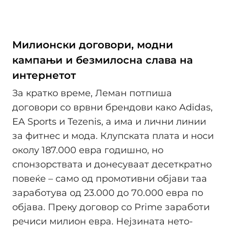
Милионски договори, модни
кампањи и безмилосна слава на
интернетот
За кратко време, Леман потпиша
договори со врвни брендови како Adidas,
EA Sports и Tezenis, а има и лични линии
за фитнес и мода. Клупската плата и носи
околу 187.000 евра годишно, но
спонзорствата и донесуваат десеткратно
повеќе – само од промотивни објави таа
заработува од 23.000 до 70.000 евра по
објава. Преку договор со Prime заработи
речиси милион евра. Нејзината нето-