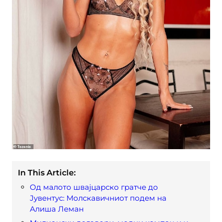
In This Article:
Од малото швајцарско гратче до
Јувентус: Молскавичниот подем на
Алиша Леман