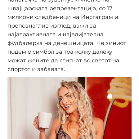
швајцарската репрезентација, со 17
милиони следбеници на Инстаграм и
препознатлив изглед, важи за
најатрактивната и највлијателна
фудбалерка на денешницата. Нејзиниот
подем е симбол за тоа колку далеку
можат жените да стигнат во светот на
спортот и забавата.