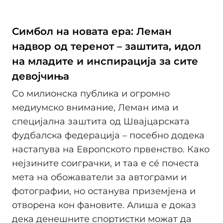
Симбол на новата ера: Леман
надвор од теренот – заштита, идол
на младите и инспирација за сите
девојчиња
Со милионска публика и огромно
медиумско внимание, Леман има и
специјална заштита од Швајцарската
фудбалска федерација – посебно додека
настапува на Европското првенство. Како
нејзините соиграчки, и таа е сé почеста
мета на обожаватели за автограми и
фотографии, но останува приземјена и
отворена кон фановите. Алиша е доказ
дека денешните спортистки можат да