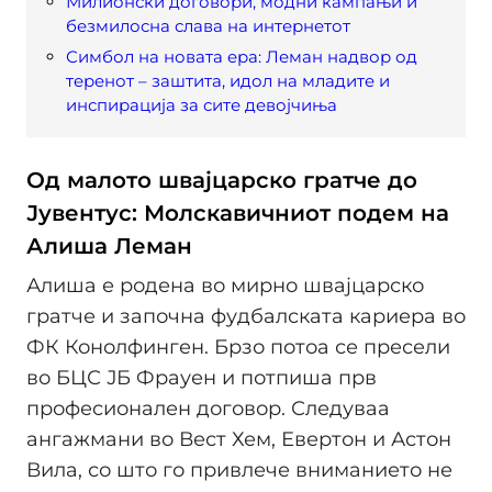
Милионски договори, модни кампањи и
безмилосна слава на интернетот
Симбол на новата ера: Леман надвор од
теренот – заштита, идол на младите и
инспирација за сите девојчиња
Од малото швајцарско гратче до
Јувентус: Молскавичниот подем на
Алиша Леман
Алиша е родена во мирно швајцарско
гратче и започна фудбалската кариера во
ФК Конолфинген. Брзо потоа се пресели
во БЦС ЈБ Фрауен и потпиша прв
професионален договор. Следуваа
ангажмани во Вест Хем, Евертон и Астон
Вила, со што го привлече вниманието не