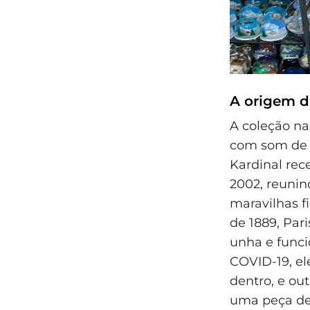
A origem d
A coleção na
com som de m
Kardinal rec
2002, reunind
maravilhas f
de 1889, Par
unha e func
COVID-19, el
dentro, e o
uma peça de