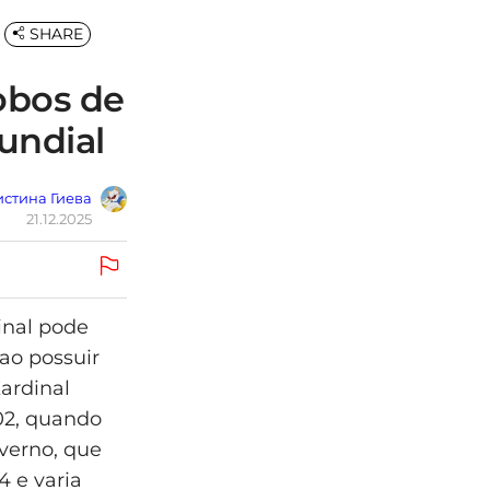
SHARE
obos de
undial
стина Гиева
21.12.2025
inal pode
ao possuir
ardinal
02, quando
nverno, que
 e varia