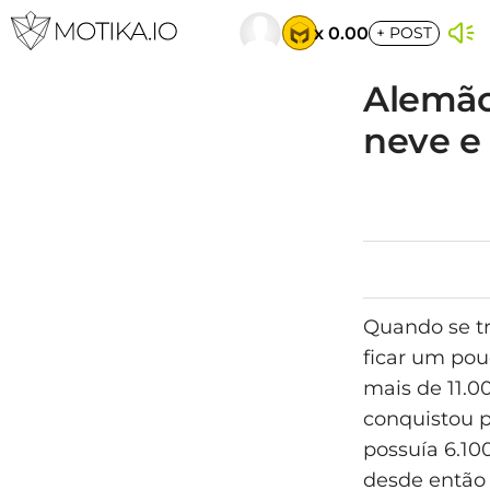
x 0.00
+
POST
Alemão 
neve e
Quando se tr
ficar um pou
mais de 11.0
conquistou p
possuía 6.10
desde então 