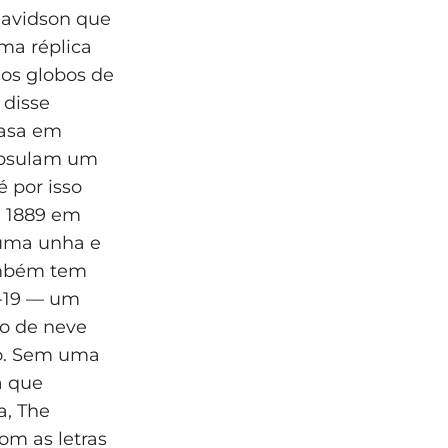
Davidson que
ma réplica
dos globos de
 disse
casa em
apsulam um
 por isso
m 1889 em
 uma unha e
ambém tem
D-19 — um
o de neve
o. Sem uma
a que
a, The
om as letras