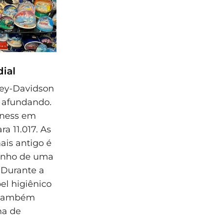
ial
ley-Davidson
r afundando.
nness em
a 11.017. As
ais antigo é
manho de uma
 Durante a
el higiênico
á também
na de