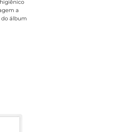
higiênico
nagem a
s do álbum