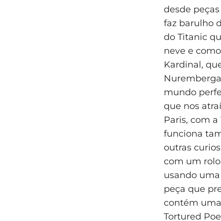
desde peças
faz barulho 
do Titanic q
neve e como 
Kardinal, qu
Nuremberga.
mundo perfei
que nos atra
Paris, com a
funciona ta
outras curi
com um rolo
usando uma 
peça que pr
contém uma 
Tortured Poe