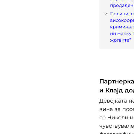
продаден
Полицијат
високоор
криминал
ни малку 
жртвите“
Партнерка
и Клајд д
Девојката н
вина за пос
со Николи и
чувствувале