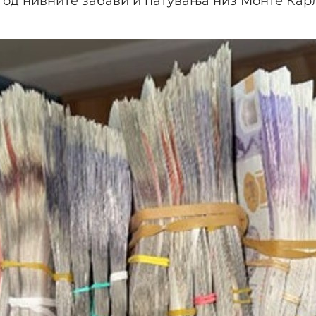
од нивните забави и патувања низ Монте Карл