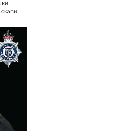
шки
 скапи