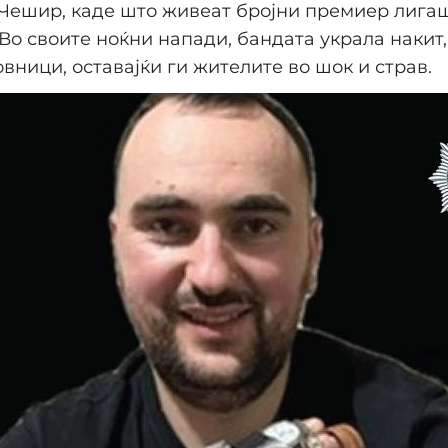
 Чешир, каде што живеат бројни премиер лига
Во своите ноќни напади, бандата украла накит,
овници, оставајќи ги жителите во шок и страв.