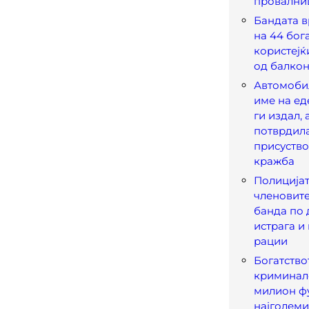
провални
Бандата 
на 44 бог
користејќ
од балко
Автомоби
име на ед
ги издал, 
потврдил
присуство
кражба
Полицијат
членовите
банда по 
истрага 
рации
Богатство
криминал
милион фу
најголеми