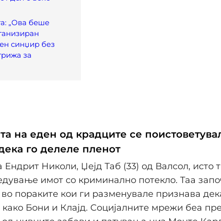
а: „Ова беше
ганизиран
ен синџир без
грижа за
та на еден од крадците се поистоветува
одека го делеле пленот
а Ендрит Николи, Џејд Таб (33) од Валсол, исто 
едување имот со криминално потекло. Таа зап
 во пораките кои ги разменувале признава дек
 како Бони и Клајд. Социјалните мрежи беа пр