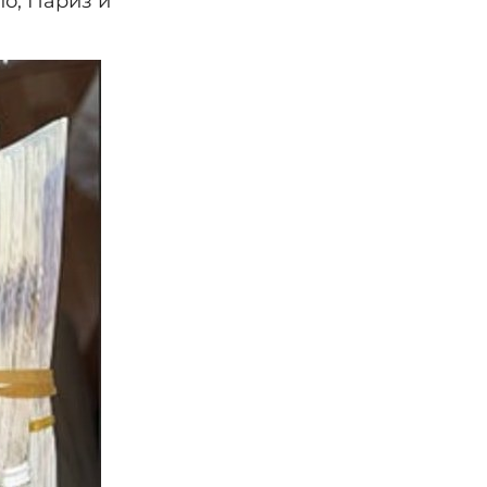
о, Париз и