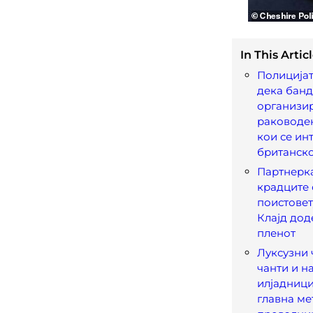
In This Articl
Полицијат
дека банд
организи
раководе
кои се ин
британск
Партнерка
крадците 
поистовет
Клајд дод
пленот
Луксузни 
чанти и н
илјадници
главна ме