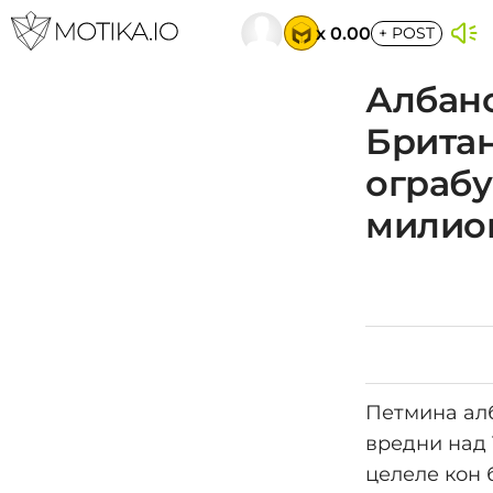
x 0.00
+
POST
Албанс
Британ
ограбу
милион
Петмина алб
вредни над 
целеле кон 