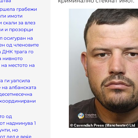
криминално стекнат имот.
штва
вршела грабежи
ати имоти
и скали за влез
ни и прозорци
л осигуран на
ен од членовите
а ДНК трага го
а нивното
 на местото на
а ги уапсила
 на албанската
десетмесечна
и координирани
то од
от надминува 1
нти, но
от дел е веќе