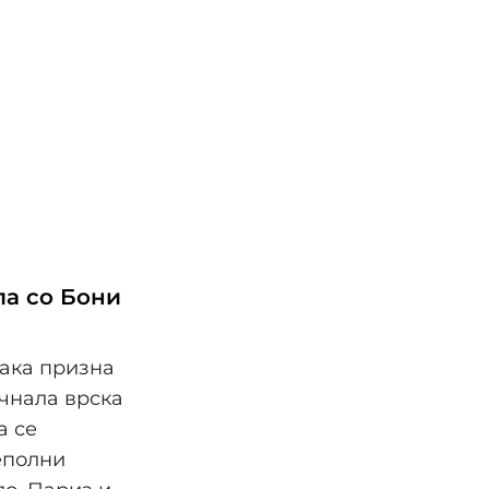
ла со Бони
така призна
очнала врска
а се
еполни