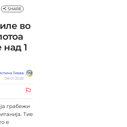
SHARE
иле во
потоа
 над 1
стина Гиева
08.01.2026
ија грабежи
итанија. Тие
то е