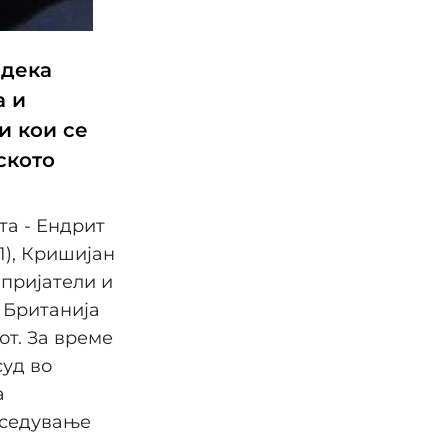
 дека
а и
и кои се
ското
та - Ендрит
1), Кришијан
 пријатели и
 Британија
от. За време
суд во
а
оседување