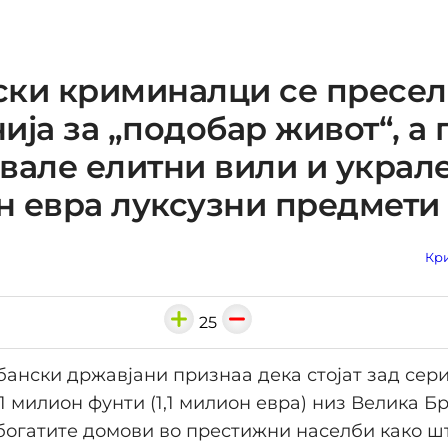
ки криминалци се пресел
ија за „подобар живот“, а 
вале елитни вили и украле
 евра луксузни предмети
Кри
25
ански државјани признаа дека стојат зад сер
1 милион фунти (1,1 милион евра) низ Велика Бр
богатите домови во престижни населби како ш