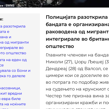
Полицијата разоткрила
e:
бандата е организиран
а разоткрила
раководена од мигрант
ата е
рана и
интегрирале во британ
на од мигранти
општество
тегрирале во
ото општество
Главните членови на банда
та на еден од
Николи (27), Џорџ Љешеј (3
се
Дендреај (28) од Валсол, се
увала со Бони и
цимери кои се доселиле во
ека го делеле
во потрага по подобар жив
часовници,
на судењето на крунскиот 
акит вредни
Честер тие признаа вина з
 евра биле
организирани кражби и п
та на ноќните