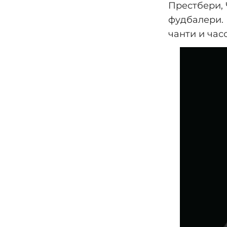
Престбери,
фудбалери. 
чанти и час