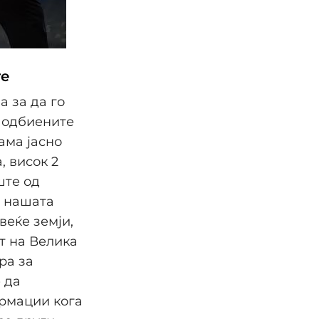
те
а за да го
а одбиените
ама јасно
, висок 2
ште од
и нашата
веќе земји,
т на Велика
ра за
 да
ормации кога