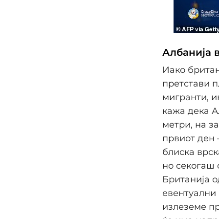
Албанија в
Иако британ
претстави п
мигранти, и
кажа дека А
метри, на з
првиот ден 
блиска врск
но секогаш 
Британија о
евентуални 
излеземе пр