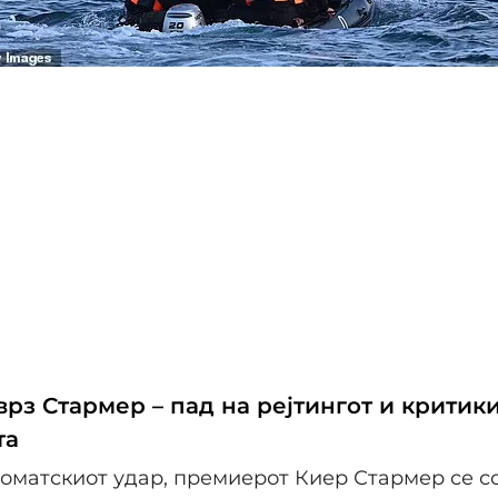
рз Стармер – пад на рејтингот и критик
та
оматскиот удар, премиерот Киер Стармер се со