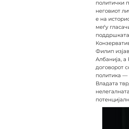
политички п
неговиот ли
е на истори
меѓу гласач
поддршката 
Конзерватив
Филип изјав
Албанија, а
договорот с
политика — 
Владата твр
нелегалната
потенцијалн