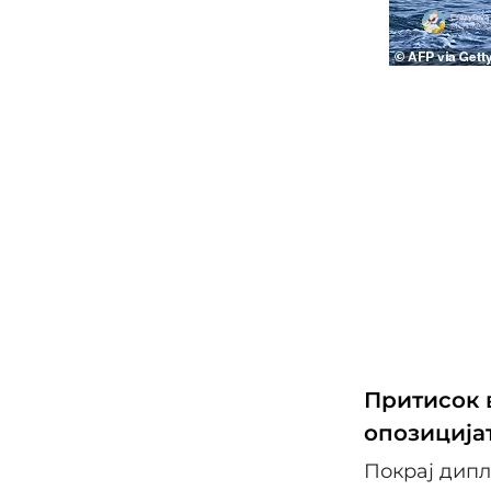
Притисок в
опозиција
Покрај дипл