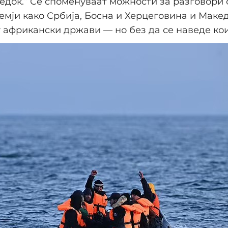
едок.“ Се споменуваат можности за разговори 
емји како Србија, Босна и Херцеговина и Макед
у африкански држави — но без да се наведе кои