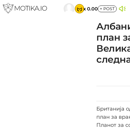
x 0.00
+
POST
Албани
план з
Велика
следн
Британија о
план за вра
Планот за с