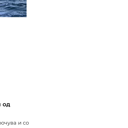
и од
очува и со