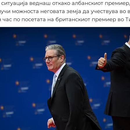
 ситуација веднаш откако албанскиот премиер,
клучи можноста неговата земја да учествува во
 час по посетата на британскиот премиер во Т