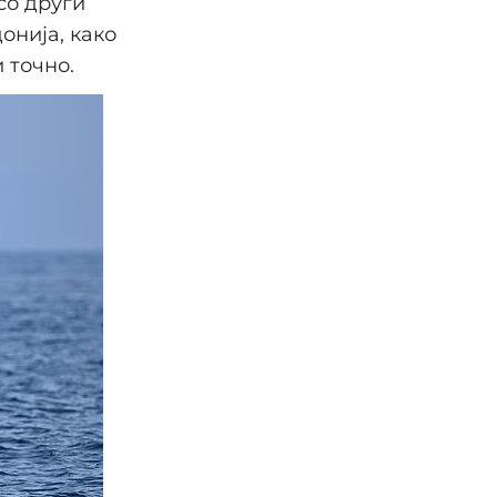
со други
онија, како
 точно.