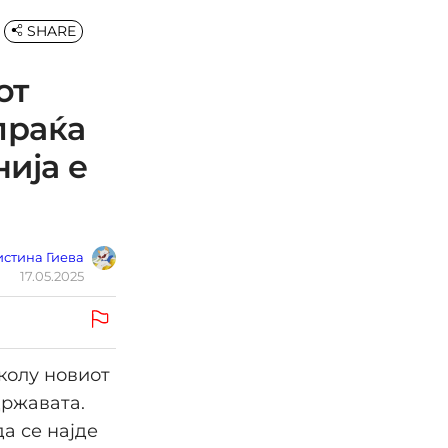
SHARE
от
праќа
ија е
стина Гиева
17.05.2025
колу новиот
државата.
а се најде