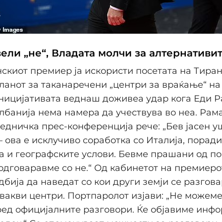
ели „не“, Владата молчи за алтернативи
скиот премиер ја искористи посетата на Тиран
ланот за таканаречени „центри за враќање“ н
ницијативата веднаш доживеа удар кога Еди Р
лбанија нема намера да учествува во неа. Рама
аедничка прес-конференција рече: „Бев јасен у
– ова е исклучиво соработка со Италија, порад
а и географските услови. Бевме прашани од по
одговаравме со не.“ Од кабинетот на премиеро
дбија да наведат со кои други земји се разгова
вакви центри. Портпаролот изјави: „Не можеме
ед официјалните разговори. Ќе објавиме инф