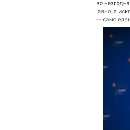
во незгодна
јавно ја ис
— само еден