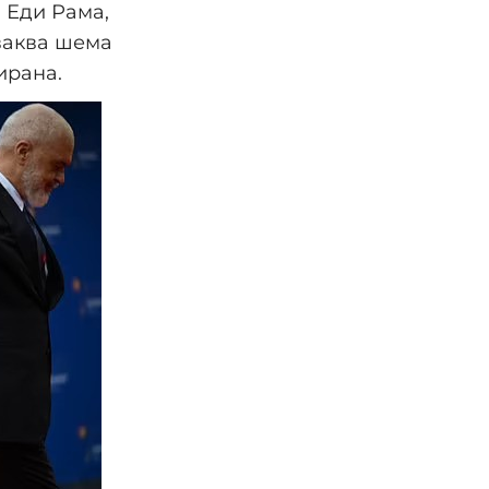
 Еди Рама,
 ваква шема
ирана.