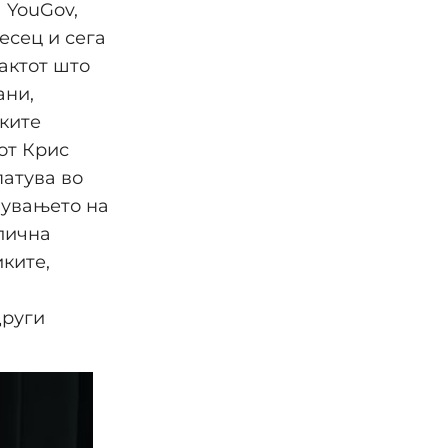
 YouGov,
есец и сега
актот што
ани,
ките
от Крис
патува во
нувањето на
слична
иките,
други