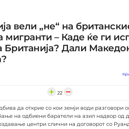
ја вели „не“ на британски
а мигранти – Каде ќе ги ис
 Британија? Дали Македон
а?
Кри
22
дбива да открие со кои земји води разговори о
ќање на одбиени баратели на азил надвор од 
оздавање центри слични на договорот со Руанд