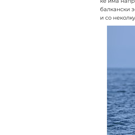
ќе има напр
балкански з
и со неколк