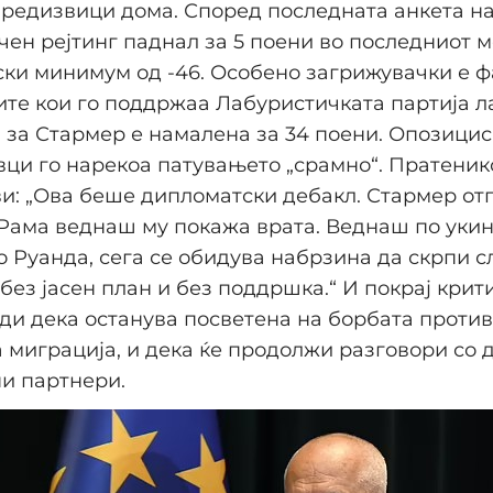
редизвици дома. Според последната анкета на
чен рејтинг паднал за 5 поени во последниот м
ски минимум од -46. Особено загрижувачки е ф
ите кои го поддржаа Лабуристичката партија л
за Стармер е намалена за 34 поени. Опозицис
ци го нарекоа патувањето „срамно“. Пратеник
и: „Ова беше дипломатски дебакл. Стармер от
 Рама веднаш му покажа врата. Веднаш по уки
о Руанда, сега се обидува набрзина да скрпи 
без јасен план и без поддршка.“ И покрај крит
ди дека останува посветена на борбата против
 миграција, и дека ќе продолжи разговори со 
и партнери.