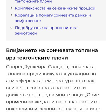
тектонските плочи
Комплексноста на сеизмичките процеси
Корелација помеѓу сончевите дамки и
земјотресите
Подобрување на прогнозите за
земјотреси
Влијанието на сончевата топлина
врз тектонските плочи
Според Јункеира Салдана, сончевата
топлина предизвикува флуктуации во
атмосферската температура, што пак
влијае на својствата на карпите и
движењето на подземните води. „Овие
промени може да ги направат карпите
покршливи и склони кон пукање, а исто