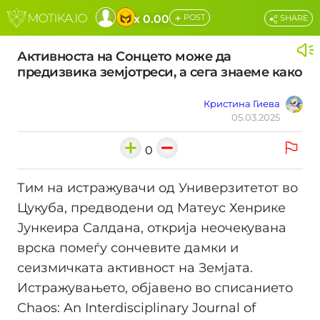
+
x 0.00
POST
SHARE
Активноста на Сонцето може да
предизвика земјотреси, а сега знаеме како
Кристина Гиева
05.03.2025
0
Тим на истражувачи од Универзитетот во
Цукуба, предводени од Матеус Хенрике
Јункеира Салдана, открија неочекувана
врска помеѓу сончевите дамки и
сеизмичката активност на Земјата.
Истражувањето, објавено во списанието
Chaos: An Interdisciplinary Journal of