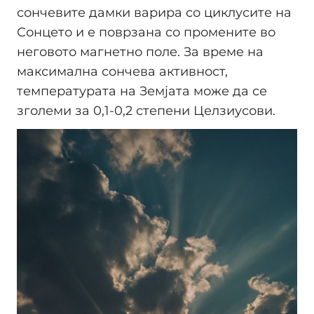
сончевите дамки варира со циклусите на
Сонцето и е поврзана со промените во
неговото магнетно поле. За време на
максимална сончева активност,
температурата на Земјата може да се
зголеми за 0,1-0,2 степени Целзиусови.