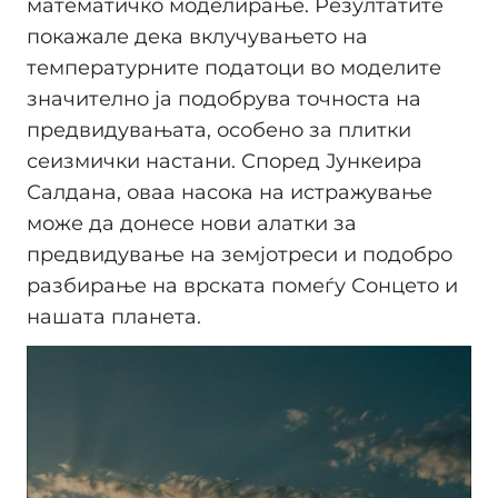
математичко моделирање. Резултатите
покажале дека вклучувањето на
температурните податоци во моделите
значително ја подобрува точноста на
предвидувањата, особено за плитки
сеизмички настани. Според Јункеира
Салдана, оваа насока на истражување
може да донесе нови алатки за
предвидување на земјотреси и подобро
разбирање на врската помеѓу Сонцето и
нашата планета.