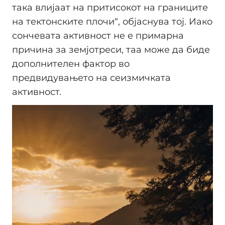
така влијаат на притисокот на границите
на тектонските плочи“, објаснува тој. Иако
сончевата активност не е примарна
причина за земјотреси, таа може да биде
дополнителен фактор во
предвидувањето на сеизмичката
активност.