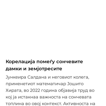
Корелација помеѓу сончевите
дамки и земјотресите
Јункеира Салдана и неговиот колега,
применетиот математичар Јошито
Хирата, во 2022 година објавија труд во
кој ја истакнаа важноста на сончевата
топлина во овој контекст. Активноста на