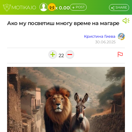
+
x 0.00
POST
SHARE
Ако му посветиш многу време на магаре
Кристина Гиева
30.06.2025
22