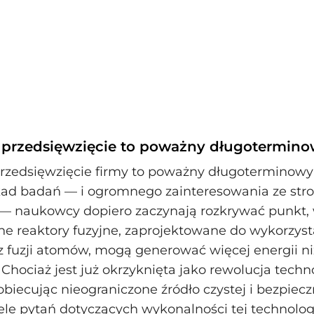
przedsięwzięcie to poważny długoterminow
zedsięwzięcie firmy to poważny długoterminowy s
d badań — i ogromnego zainteresowania ze stro
— naukowcy dopiero zaczynają rozkrywać punkt,
ne reaktory fuzyjne, zaprojektowane do wykorzyst
z fuzji atomów, mogą generować więcej energii ni
. Chociaż jest już okrzyknięta jako rewolucja tech
obiecując nieograniczone źródło czystej i bezpiecz
ele pytań dotyczących wykonalności tej technologi