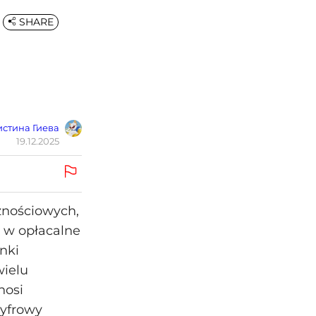
SHARE
стина Гиева
19.12.2025
znościowych,
ę w opłacalne
nki
wielu
nosi
cyfrowy