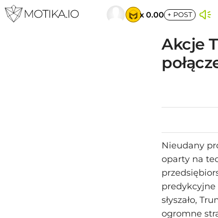
x 0.00
+
POST
Akcje T
połącze
Nieudany pr
oparty na tec
przedsiębior
predykcyjne 
słyszało, Tr
ogromne stra