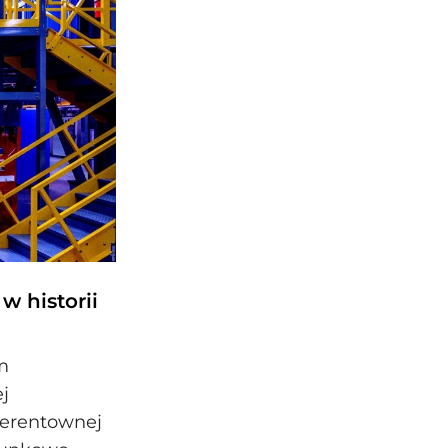
w historii
m
j
ierentownej