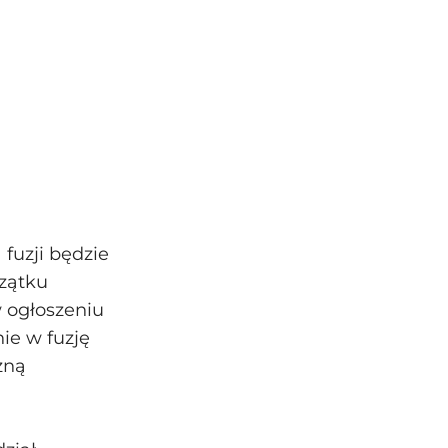
fuzji będzie
zątku
w ogłoszeniu
ie w fuzję
zną