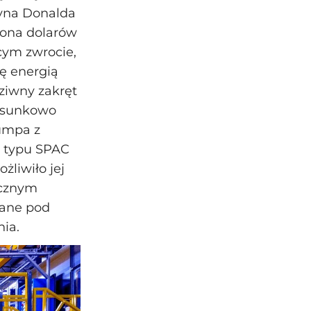
syna Donalda
iona dolarów
cym zwrocie,
ię energią
dziwny zakręt
tosunkowo
rumpa z
ą typu SPAC
liwiło jej
icznym
wane pod
ia.