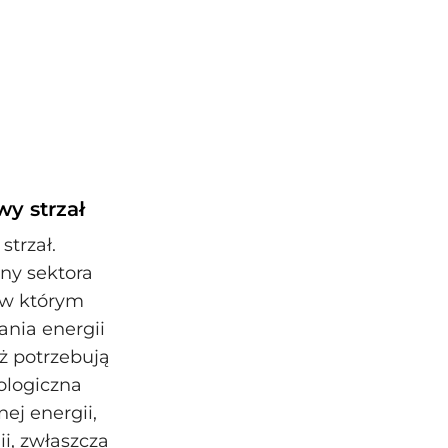
y strzał
trzał.
ny sektora
 w którym
ania energii
ż potrzebują
nologiczna
nej energii,
i, zwłaszcza