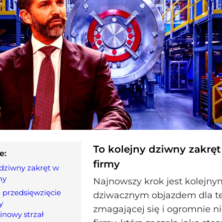
To kolejny dziwny zakręt 
e:
firmy
 dziwny zakręt w
my
Najnowszy krok jest kolejny
 przedsięwzięcie
dziwacznym objazdem dla te
y
zmagającej się i ogromnie n
nowy strzał