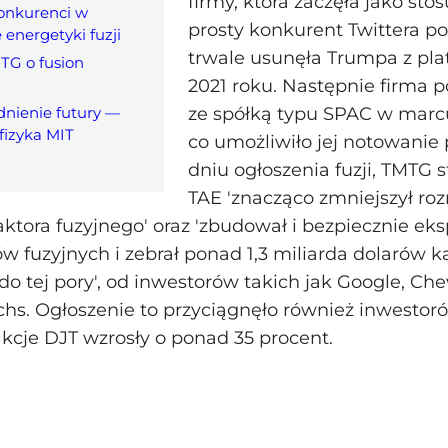
firmy, która zaczęła jako st
onkurenci w
prosty konkurent Twittera po
energetyki fuzji
trwale usunęła Trumpa z pl
TG o fusion
2021 roku. Następnie firma p
dnienie futury —
ze spółką typu SPAC w marc
fizyka MIT
co umożliwiło jej notowanie
dniu ogłoszenia fuzji, TMTG s
TAE 'znacząco zmniejszył rozm
aktora fuzyjnego' oraz 'zbudował i bezpiecznie ek
ów fuzyjnych i zebrał ponad 1,3 miliarda dolarów k
o tej pory', od inwestorów takich jak Google, Che
s. Ogłoszenie to przyciągnęło również inwestoró
akcje DJT wzrosły o ponad 35 procent.