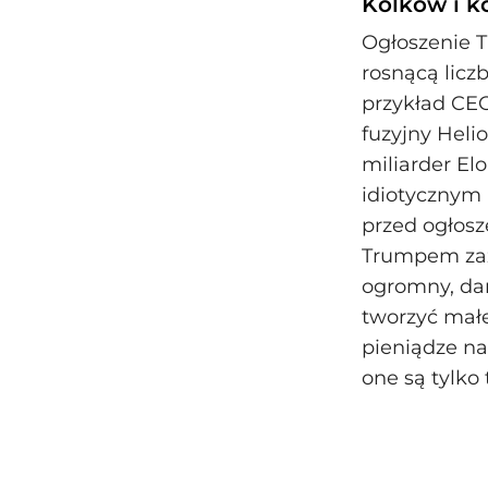
Kolków i k
Ogłoszenie 
rosnącą licz
przykład CE
fuzyjny Heli
miliarder El
idiotycznym
przed ogłosz
Trumpem zaża
ogromny, dar
tworzyć małe
pieniądze na
one są tylk