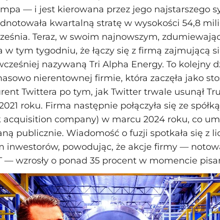
pa — i jest kierowana przez jego najstarszego 
odnotowała kwartalną stratę w wysokości 54,8 mil
rześnia. Teraz, w swoim najnowszym, zdumiewają
a w tym tygodniu, że łączy się z firmą zajmującą s
 wcześniej nazywaną Tri Alpha Energy. To kolejny 
masowo nierentownej firmie, która zaczęła jako s
rent Twittera po tym, jak Twitter trwale usunął T
2021 roku. Firma następnie połączyła się ze spółk
 acquisition company) w marcu 2024 roku, co umoż
ną publicznie. Wiadomość o fuzji spotkała się z l
 inwestorów, powodując, że akcje firmy — noto
T — wzrosły o ponad 35 procent w momencie pisan