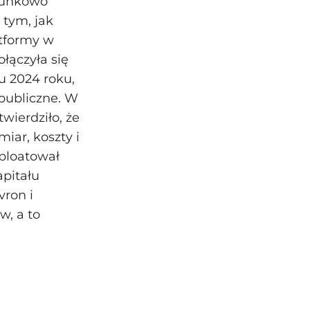
osunkowo
 tym, jak
atformy w
ołączyła się
u 2024 roku,
 publiczne. W
twierdziło, że
iar, koszty i
sploatował
apitału
vron i
w, a to