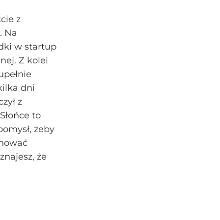
cie z
. Na
ki w startup
ej. Z kolei
upełnie
ilka dni
zył z
Słońce to
 pomysł, żeby
rnować
znajesz, że