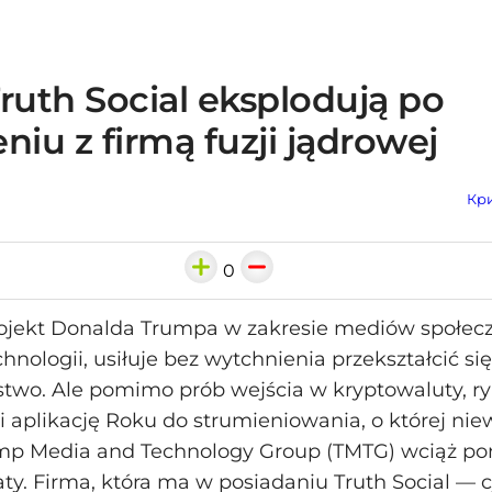
ruth Social eksplodują po
niu z firmą fuzji jądrowej
Кри
0
ojekt Donalda Trumpa w zakresie mediów społec
hnologii, usiłuje bez wytchnienia przekształcić si
stwo. Ale pomimo prób wejścia w kryptowaluty, ry
i aplikację Roku do strumieniowania, o której nie
ump Media and Technology Group (TMTG) wciąż po
ty. Firma, która ma w posiadaniu Truth Social — 