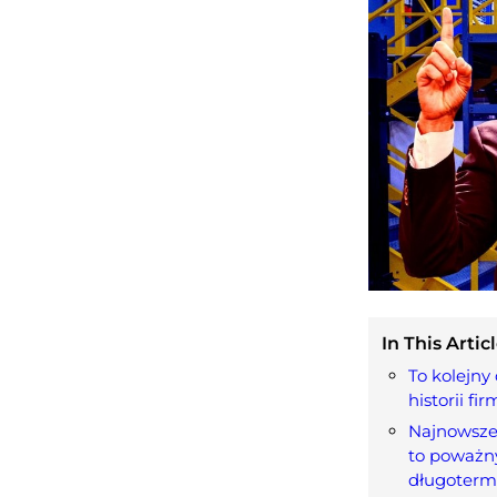
In This Articl
To kolejny
historii fir
Najnowsze
to poważn
długotermi