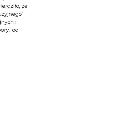
erdziło, że
uzyjnego'
jnych i
ory,' od