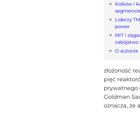
Kolków i k
segmencie 
Liderzy TM
power
MIT i zaga
zabójstwo 
O autorze
złożoność re
pięć reaktor
prywatnego d
Goldman Sach
oznacza, że 