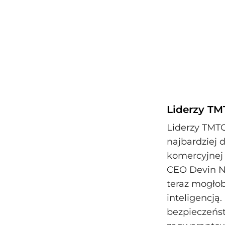
Liderzy TM
Liderzy TMTG
najbardziej
komercyjnej 
CEO Devin N
teraz mogło
inteligencją.
bezpieczeńs