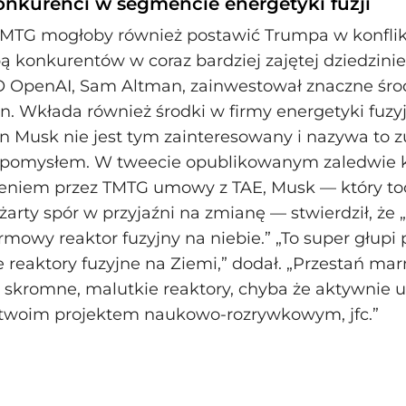
onkurenci w segmencie energetyki fuzji
TMTG mogłoby również postawić Trumpa w konflik
bą konkurentów w coraz bardziej zajętej dziedzinie
O OpenAI, Sam Altman, zainwestował znaczne środ
on. Wkłada również środki w firmy energetyki fuzyjn
on Musk nie jest tym zainteresowany i nazywa to z
 pomysłem. W tweecie opublikowanym zaledwie k
eniem przez TMTG umowy z TAE, Musk — który toc
rty spór w przyjaźni na zmianę — stwierdził, że „
mowy reaktor fuzyjny na niebie.” „To super głupi
 reaktory fuzyjne na Ziemi,” dodał. „Przestań ma
 skromne, malutkie reaktory, chyba że aktywnie u
o twoim projektem naukowo‑rozrywkowym, jfc.”