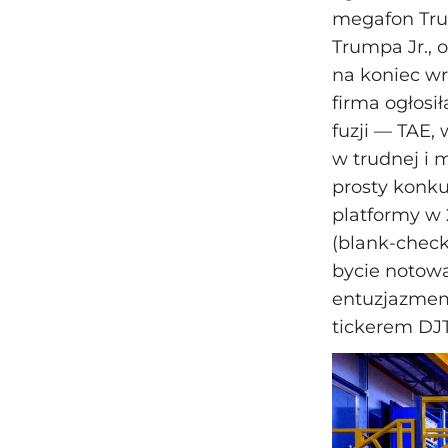
megafon Trum
Trumpa Jr., 
na koniec w
firma ogłosił
fuzji — TAE,
w trudnej i 
prosty konku
platformy w 
(blank-check
bycie notowa
entuzjazmem
tickerem DJ