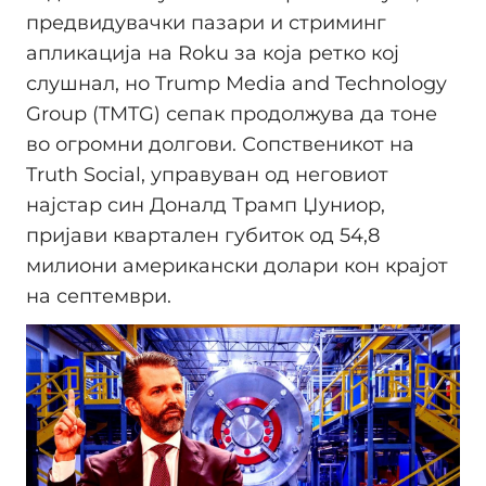
предвидувачки пазари и стриминг
апликација на Roku за која ретко кој
слушнал, но Trump Media and Technology
Group (TMTG) сепак продолжува да тоне
во огромни долгови. Сопственикот на
Truth Social, управуван од неговиот
најстар син Доналд Трамп Џуниор,
пријави квартален губиток од 54,8
милиони американски долари кон крајот
на септември.