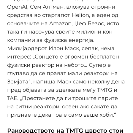
OpenAI, Сем Алтман, вложува огромни
средства во стартапот Helion, а еден од
основачите на Amazon, Џеф Безос, исто
така ги насочува своите милиони кон
компании за фузиска енергија.
Милијардерот Илон Маск, сепак, нема
интерес: „Сонцето е огромен бесплатен
фузиски реактор на небото... Супер е
глупаво да се прават мали реактори на
Земјата“, напиша Маск само неколку дена
пред објавата за зделката меѓу TMTG и
TAE. „Престанете да ги трошите парите
на ситни реактори, освен ако сакате да
признаете дека тоа е само ваше хоби.“
Раководството на TMTG цврсто стои