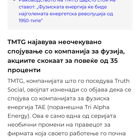
ставот: „Фузиската енергија ќе биде
најголемата енергетска револуција од
1950-тите“
TMTG најавува неочекувано
спојување со компанија за фузиjа,
акциите скокаат за повеќе од 35
проценти
TMTG, компанијата што го поседува Truth
Social, овојпат изненади со објава дека се
спојува со компанијата за фузиска
енергија TAE (поранешна Tri Alpha
Energy). Ова е само една од серијата
необични промени на правецот за
фирмата која своето работење го почна