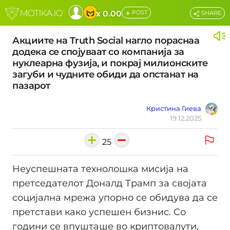
+
x 0.00
POST
SHARE
Акциите на Truth Social нагло пораснаа
додека се спојуваат со компанија за
нуклеарна фузија, и покрај милионските
загуби и чудните обиди да опстанат на
пазарот
Кристина Гиева
19.12.2025
25
Неуспешната технолошка мисија на
претседателот Доналд Трамп за својата
социјална мрежа упорно се обидува да се
претстави како успешен бизнис. Со
години се впушташе во криптовалути,