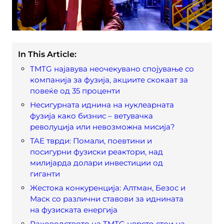
In This Article:
TMTG најавува неочекувано спојување со
компанија за фузиjа, акциите скокаат за
повеќе од 35 проценти
Несигурната иднина на нуклеарната
фузија како бизнис – ветувачка
револуција или невозможна мисија?
TAE тврди: Помали, поевтини и
посигурни фузиски реактори, над
милијарда долари инвестиции од
гиганти
Жестока конкуренција: Алтман, Безос и
Мaск со различни ставови за иднината
на фузиската енергија
Раководството на TMTG цврсто стои на