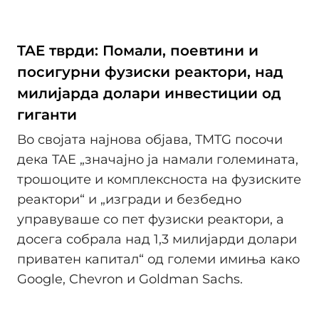
TAE тврди: Помали, поевтини и
посигурни фузиски реактори, над
милијарда долари инвестиции од
гиганти
Во својата најнова објава, TMTG посочи
дека TAE „значајно ја намали големината,
трошоците и комплексноста на фузиските
реактори“ и „изгради и безбедно
управуваше со пет фузиски реактори, а
досега собрала над 1,3 милијарди долари
приватен капитал“ од големи имиња како
Google, Chevron и Goldman Sachs.