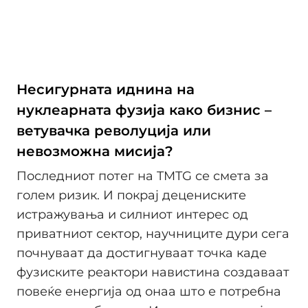
Несигурната иднина на
нуклеарната фузија како бизнис –
ветувачка револуција или
невозможна мисија?
Последниот потег на TMTG се смета за
голем ризик. И покрај децениските
истражувања и силниот интерес од
приватниот сектор, научниците дури сега
почнуваат да достигнуваат точка каде
фузиските реактори навистина создаваат
повеќе енергија од онаа што е потребна