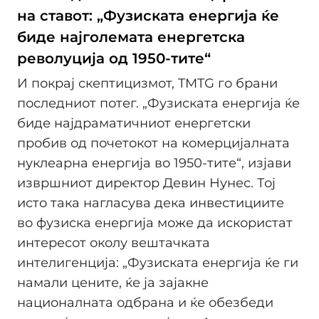
на ставот: „Фузиската енергија ќе
биде најголемата енергетска
револуција од 1950-тите“
И покрај скептицизмот, TMTG го брани
последниот потег. „Фузиската енергија ќе
биде најдраматичниот енергетски
пробив од почетокот на комерцијалната
нуклеарна енергија во 1950-тите“, изјави
извршниот директор Девин Нунес. Тој
исто така нагласува дека инвестициите
во фузиска енергија може да искористат
интересот околу вештачката
интелигенција: „Фузиската енергија ќе ги
намали цените, ќе ја зајакне
националната одбрана и ќе обезбеди